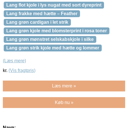
Lang flot kjole i lys nugat med sort dyreprint
Lang frakke med hætte – Feather
Lang grøn cardigan i let strik
Lang grøn kjole med blomsterprint i rosa toner
Lang grøn mønstret selskabskjole i silke
Lang grøn strik kjole med hætte og lommer
(Læs mere)
kr.
(Vis fragtpris)
Læs mere »
Køb nu »
Navn: