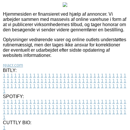
Hjemmesiden er finansieret ved hjælp af annoncer. Vi
arbejder sammen med massevis af online varehuse i form af
at vi publicerer virksomhedernes tilbud, og tager honorar om
den besøgende vi sender videre gennemfører en bestilling.
Oplysninger vedrørende varer og online outlets understøttes
rutinemæssigt, men der tages ikke ansvar for korrektioner
der eventuelt er udarbejdet efter sidste opdatering af
websitets informationer.
reacr.com
BITLY:
1
1
1
1
1
1
1
1
1
1
1
1
1
1
1
1
1
1
1
1
1
1
1
1
1
1
1
1
1
1
1
1
1
1
1
1
1
1
1
1
1
1
1
1
1
1
1
1
1
1
1
1
1
1
1
1
1
1
1
1
1
1
1
1
1
1
1
1
1
1
1
1
1
1
1
1
1
1
1
1
1
1
1
1
1
1
1
1
1
1
1
1
1
1
1
1
1
1
1
1
SPOTIFY:
1
1
1
1
1
1
1
1
1
1
1
1
1
1
1
1
1
1
1
1
1
1
1
1
1
1
1
1
1
1
1
1
1
1
1
1
1
1
1
1
1
1
1
1
1
1
1
1
1
1
1
1
1
1
1
1
1
1
1
1
1
1
1
1
1
1
1
1
1
1
1
1
1
1
1
1
1
1
1
1
1
1
1
1
1
1
1
1
1
1
1
1
1
1
1
1
1
1
1
1
CUTTLY BIO:
1