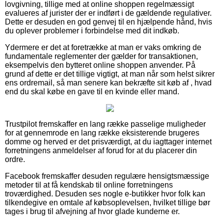
lovgivning, tillige med at online shoppen regelmæssigt
evalueres af jurister der er indført i de gældende regulativer.
Dette er desuden en god genvej til en hjælpende hånd, hvis
du oplever problemer i forbindelse med dit indkøb.
Ydermere er det at foretrække at man er vaks omkring de
fundamentale reglementer der gælder for transaktionen,
eksempelvis den bytteret online shoppen anvender. På
grund af dette er det tillige vigtigt, at man når som helst sikrer
ens ordremail, så man senere kan bekræfte sit køb af , hvad
end du skal købe en gave til en kvinde eller mand.
Trustpilot fremskaffer en lang række passelige muligheder
for at gennemrode en lang række eksisterende brugeres
domme og herved er det prisværdigt, at du iagttager internet
forretningens anmeldelser af forud for at du placerer din
ordre.
Facebook fremskaffer desuden regulære hensigtsmæssige
metoder til at få kendskab til online forretningens
troværdighed. Desuden ses nogle e-butikker hvor folk kan
tilkendegive en omtale af købsoplevelsen, hvilket tillige bør
tages i brug til afvejning af hvor glade kunderne er.