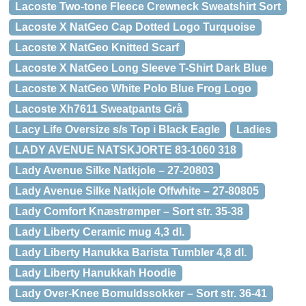
Lacoste Two-tone Fleece Crewneck Sweatshirt Sort
Lacoste X NatGeo Cap Dotted Logo Turquoise
Lacoste X NatGeo Knitted Scarf
Lacoste X NatGeo Long Sleeve T-Shirt Dark Blue
Lacoste X NatGeo White Polo Blue Frog Logo
Lacoste Xh7611 Sweatpants Grå
Lacy Life Oversize s/s Top i Black Eagle
Ladies
LADY AVENUE NATSKJORTE 83-1060 318
Lady Avenue Silke Natkjole – 27-20803
Lady Avenue Silke Natkjole Offwhite – 27-80805
Lady Comfort Knæstrømper – Sort str. 35-38
Lady Liberty Ceramic mug 4,3 dl.
Lady Liberty Hanukka Barista Tumbler 4,8 dl.
Lady Liberty Hanukkah Hoodie
Lady Over-Knee Bomuldssokker – Sort str. 36-41