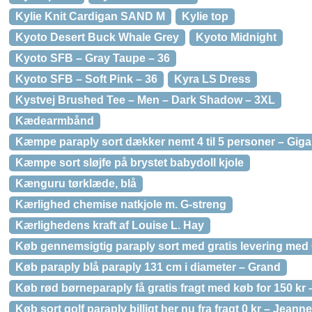
Kylie Knit Cardigan SAND M
Kylie top
Kyoto Desert Buck Whale Grey
Kyoto Midnight
Kyoto SFB – Gray Taupe – 36
Kyoto SFB – Soft Pink – 36
Kyra LS Dress
Kystvej Brushed Tee – Men – Dark Shadow – 3XL
Kædearmbånd
Kæmpe paraply sort dækker nemt 4 til 5 personer – Gig
Kæmpe sort sløjfe på brystet babydoll kjole
Kænguru tørklæde, blå
Kærlighed chemise natkjole m. G-streng
Kærlighedens kraft af Louise L. Hay
Køb gennemsigtig paraply sort med gratis levering med 
Køb paraply blå paraply 131 cm i diameter – Grand
Køb rød børneparaply få gratis fragt med køb for 150 kr 
Køb sort golf paraply billigt her nu fra fragt 0 kr – Jeanne