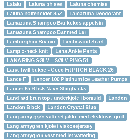
Lalalu
Laluna bh sæt
Laluna chemise
Laluna hofteholder-852
Lamazuna Deodorant
Lamazuna Shampoo Bar kokos appelsin
Lamazuna Shampoo Bar med Ler
Lamborghini Beanie
Lambswool Scarf
Lamp o-neck knit
Lana Ankle Pants
LANA RING SØLV – SØLV RING 51
Lana Twill bukser- Coco Fit PITCH BLACK 26
Lance F
Lancer 100 Platinum Ice Leather Pumps
Lancer 85 Black Navy Slingbacks
Land rød brun top / underkjole i bomuld
Landon
Landon Black
Landon Crystal Blue
Lang army grøn vatteret jakke med eksklusiv quilt
Lang armygrøn kjole i viskosejersey
Lang armygrøn vest med let vattering