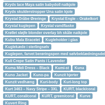
Kryds lace Maya satin babydoll natkjole
Kryds skulderstropper Una satin kjole
Krystal Dråbe Øreringe
Krystal Engle – Orakelkort
Krystal kuglepen
Krystal vandflaske
Krøllet sløjfe blonder overlay bh skåle natkjole
Kubu Mala Bracelet
Kugleholder i glas
Kuglekæde i sterlingsølv
Kuglepen, farvet berøringspen med sølvbeklædningsde
Kuli Crepe Satin Pants i Lavender
Kuma Midi Dress – Black
Kumi-st
Kuna
Kuno Jacket
Kuno-pa
Kunzit hjerter
Kunzit vedhæng
Kuri-body
Kuri-long top
Kurt 3463 – Navy Stripe – 3XL
KURT, black/coral
KURT, coral/coral
KURT, green/coral
Kurve
Kuvert Ring