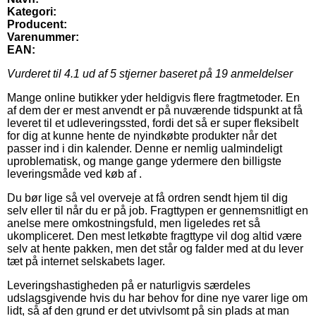
Kategori:
Producent:
Varenummer:
EAN:
Vurderet til
4.1
ud af 5 stjerner baseret på
19
anmeldelser
Mange online butikker yder heldigvis flere fragtmetoder. En
af dem der er mest anvendt er på nuværende tidspunkt at få
leveret til et udleveringssted, fordi det så er super fleksibelt
for dig at kunne hente de nyindkøbte produkter når det
passer ind i din kalender. Denne er nemlig ualmindeligt
uproblematisk, og mange gange ydermere den billigste
leveringsmåde ved køb af .
Du bør lige så vel overveje at få ordren sendt hjem til dig
selv eller til når du er på job. Fragttypen er gennemsnitligt en
anelse mere omkostningsfuld, men ligeledes ret så
ukompliceret. Den mest letkøbte fragttype vil dog altid være
selv at hente pakken, men det står og falder med at du lever
tæt på internet selskabets lager.
Leveringshastigheden på er naturligvis særdeles
udslagsgivende hvis du har behov for dine nye varer lige om
lidt, så af den grund er det utvivlsomt på sin plads at man