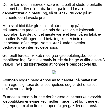
Derfor kan det immervæk være rentabelt at studere enkelte
internet handler efter rabatkoder på forud for at du
gennemfører din bestilling, så du er skudsikker på at
indhente den laveste pris.
Man skal blot ikke glemme, at når en shop på nettet
reklamerer et produkt til en pris der kan virke kolossalt
favorabel, bør det for det meste være et tegn på en falsk e-
handler. Bestillinger med betalingskort er imidlertid
indbefattet af en regel, som sikrer kunden overfor
bedrageriske internet webshops.
Generelt foreslår vi køb med gængse betalingskort eller
mobilbetaling. Som alternativ burde du bruge et tilbud som fx
ViaBill, hvis du foretrækker at honorere beløbet over tid.
Forinden nogen handler hos en forhandler på nettet kan
man egentlig læse dens betingelser, dog er det oftest et
omfattende arbejde.
Et andet alternativ kunne derfor være at bemærke hvorvidt
webbutikken er e-mærket medlem, siden det bør være et
fingerpeg om at online shoppen følger gældende dansk