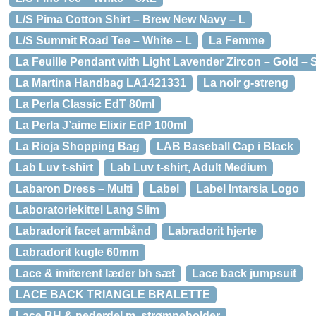
L/S Pima Cotton Shirt – Brew New Navy – L
L/S Summit Road Tee – White – L
La Femme
La Feuille Pendant with Light Lavender Zircon – Gold – 
La Martina Handbag LA1421331
La noir g-streng
La Perla Classic EdT 80ml
La Perla J’aime Elixir EdP 100ml
La Rioja Shopping Bag
LAB Baseball Cap i Black
Lab Luv t-shirt
Lab Luv t-shirt, Adult Medium
Labaron Dress – Multi
Label
Label Intarsia Logo
Laboratoriekittel Lang Slim
Labradorit facet armbånd
Labradorit hjerte
Labradorit kugle 60mm
Lace & imiterent læder bh sæt
Lace back jumpsuit
LACE BACK TRIANGLE BRALETTE
Lace BH & nederdel m. strømpeholder