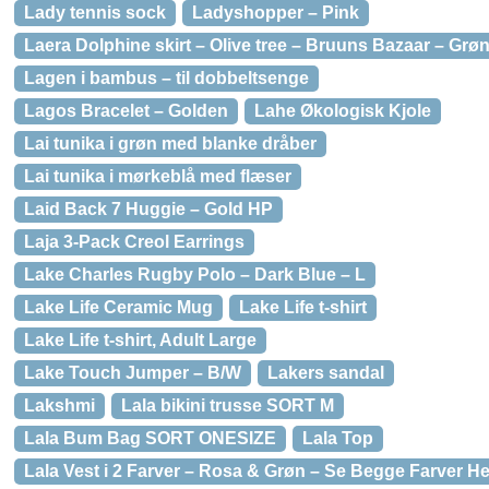
Lady tennis sock
Ladyshopper – Pink
Laera Dolphine skirt – Olive tree – Bruuns Bazaar – Grøn
Lagen i bambus – til dobbeltsenge
Lagos Bracelet – Golden
Lahe Økologisk Kjole
Lai tunika i grøn med blanke dråber
Lai tunika i mørkeblå med flæser
Laid Back 7 Huggie – Gold HP
Laja 3-Pack Creol Earrings
Lake Charles Rugby Polo – Dark Blue – L
Lake Life Ceramic Mug
Lake Life t-shirt
Lake Life t-shirt, Adult Large
Lake Touch Jumper – B/W
Lakers sandal
Lakshmi
Lala bikini trusse SORT M
Lala Bum Bag SORT ONESIZE
Lala Top
Lala Vest i 2 Farver – Rosa & Grøn – Se Begge Farver Her