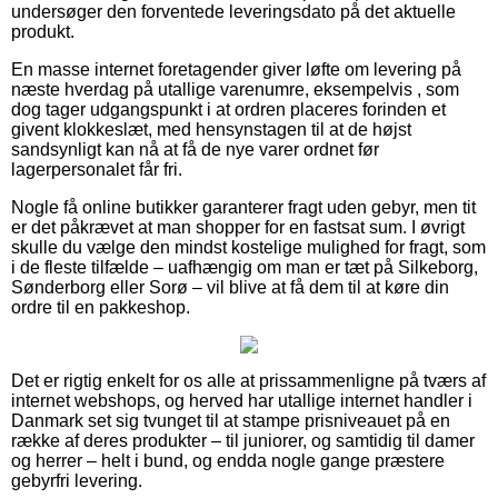
undersøger den forventede leveringsdato på det aktuelle
produkt.
En masse internet foretagender giver løfte om levering på
næste hverdag på utallige varenumre, eksempelvis , som
dog tager udgangspunkt i at ordren placeres forinden et
givent klokkeslæt, med hensynstagen til at de højst
sandsynligt kan nå at få de nye varer ordnet før
lagerpersonalet får fri.
Nogle få online butikker garanterer fragt uden gebyr, men tit
er det påkrævet at man shopper for en fastsat sum. I øvrigt
skulle du vælge den mindst kostelige mulighed for fragt, som
i de fleste tilfælde – uafhængig om man er tæt på Silkeborg,
Sønderborg eller Sorø – vil blive at få dem til at køre din
ordre til en pakkeshop.
Det er rigtig enkelt for os alle at prissammenligne på tværs af
internet webshops, og herved har utallige internet handler i
Danmark set sig tvunget til at stampe prisniveauet på en
række af deres produkter – til juniorer, og samtidig til damer
og herrer – helt i bund, og endda nogle gange præstere
gebyrfri levering.