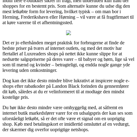
Indtil flere e-butikker sikrer fri fragt, men undertiden kun ifald der
shoppes for en bestemt pris. Som alternativ kunne du udse dig den
mest letkøbte form for levering, hvilket typisk – om man bor i
Herning, Frederikshavn eller Hørning – vil være at få fragtfirmaet til
at køre varerne til et afhentningssted.
Det er jo efterhånden meget praktisk for forbrugerne at finde de
bedste priser på tværs af internet outlets, og med det motiv har
flertallet af Luxreaders shops på nettet ikke kunne slippe for at
nedsætte salgspriserne på deres varer – til babyer og børn, lige så vel
som til mænd og kvinder – betragteligt, og endda nogle gange yde
levering uden omkostninger.
Dog kan det ikke desto mindre blive lukrativt at inspicere nogle e-
shops efter rabatkoder på Landon Black forinden du gennemfører
dit køb, således at du er velinformeret til at modtage den mindst
kostelige pris.
Du bør ikke desto mindre være omhyggelig med, at såfremt en
internet butik markedsfører varer for en udsalgspris der kan ses som
uforståeligt letkøbt, så er det ofte være et signal om en uoprigtig
shop. Køb med betalingskort er imidlertid omsluttet af en vedtægt,
der skærmer dig overfor uoprigtige netshops.