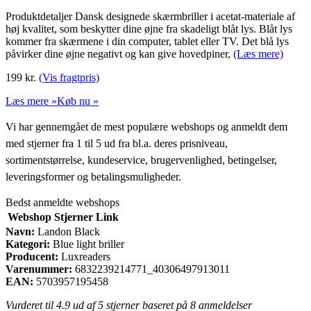
Produktdetaljer Dansk designede skærmbriller i acetat-materiale af
høj kvalitet, som beskytter dine øjne fra skadeligt blåt lys. Blåt lys
kommer fra skærmene i din computer, tablet eller TV. Det blå lys
påvirker dine øjne negativt og kan give hovedpiner,
(Læs mere)
199
kr.
(Vis fragtpris)
Læs mere »
Køb nu »
Vi har gennemgået de mest populære webshops og anmeldt dem
med stjerner fra 1 til 5 ud fra bl.a. deres prisniveau,
sortimentstørrelse, kundeservice, brugervenlighed, betingelser,
leveringsformer og betalingsmuligheder.
Bedst anmeldte webshops
Webshop
Stjerner
Link
Navn:
Landon Black
Kategori:
Blue light briller
Producent:
Luxreaders
Varenummer:
6832239214771_40306497913011
EAN:
5703957195458
Vurderet til
4.9
ud af 5 stjerner baseret på
8
anmeldelser