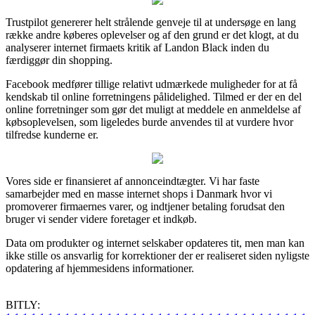
Trustpilot genererer helt strålende genveje til at undersøge en lang
række andre køberes oplevelser og af den grund er det klogt, at du
analyserer internet firmaets kritik af Landon Black inden du
færdiggør din shopping.
Facebook medfører tillige relativt udmærkede muligheder for at få
kendskab til online forretningens pålidelighed. Tilmed er der en del
online forretninger som gør det muligt at meddele en anmeldelse af
købsoplevelsen, som ligeledes burde anvendes til at vurdere hvor
tilfredse kunderne er.
Vores side er finansieret af annonceindtægter. Vi har faste
samarbejder med en masse internet shops i Danmark hvor vi
promoverer firmaernes varer, og indtjener betaling forudsat den
bruger vi sender videre foretager et indkøb.
Data om produkter og internet selskaber opdateres tit, men man kan
ikke stille os ansvarlig for korrektioner der er realiseret siden nyligste
opdatering af hjemmesidens informationer.
BITLY: