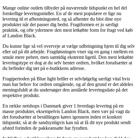
Mange online outlets tilbyder på nuværende tidspunkt en hel del
forskellige leveringsmidler. En af de mest populære er lige nu
levering til et afhentningssted, og så afhenter du blot dine nye
produkter når det passer dig bedst. Fragtformen er jo særligt
praktisk, og ofte ydermere den mest letkøbte form for fragt ved køb
af Landon Black.
Du kunne lige så vel overveje at vælge udbringning hjem til dig selv
eller ud på dit arbejde. Fragtløsningen viser sig en gang i mellem en
smule mere pebret, men samtidig ekstremt ligetil. Den mest letkøbte
leveringstype er dog at du selv henter ordren, hvilket forudsætter at
du befinder dig tæt på e-butikkens adresse.
Fragtperioden på Blue light briller er selvfølgelig særligt vital hvis
man har behov for ordren omgående, og af den grund er det aldeles
meningsfuldt at du undersøger den anslåede leveringsdato på det
respektive produkt.
En række netshops i Danmark giver 1 hverdags levering på en
masse produkter, eksempelvis Landon Black, men vær på vagt da
det forudsætter at bestillingen køres igennem inden et konkret
tidspunkt, så at de sandsynligvis kan nå at få dit nye produkt sendt
afsted forinden de pakkeansatte har fyraften.