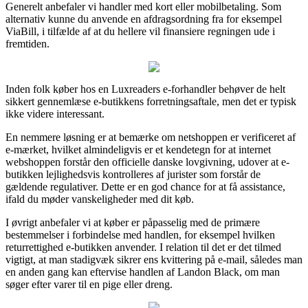
Generelt anbefaler vi handler med kort eller mobilbetaling. Som
alternativ kunne du anvende en afdragsordning fra for eksempel
ViaBill, i tilfælde af at du hellere vil finansiere regningen ude i
fremtiden.
Inden folk køber hos en Luxreaders e-forhandler behøver de helt
sikkert gennemlæse e-butikkens forretningsaftale, men det er typisk
ikke videre interessant.
En nemmere løsning er at bemærke om netshoppen er verificeret af
e-mærket, hvilket almindeligvis er et kendetegn for at internet
webshoppen forstår den officielle danske lovgivning, udover at e-
butikken lejlighedsvis kontrolleres af jurister som forstår de
gældende regulativer. Dette er en god chance for at få assistance,
ifald du møder vanskeligheder med dit køb.
I øvrigt anbefaler vi at køber er påpasselig med de primære
bestemmelser i forbindelse med handlen, for eksempel hvilken
returrettighed e-butikken anvender. I relation til det er det tilmed
vigtigt, at man stadigvæk sikrer ens kvittering på e-mail, således man
en anden gang kan eftervise handlen af Landon Black, om man
søger efter varer til en pige eller dreng.