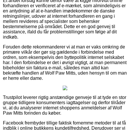
Et andet forslag kunne derfor være at kigge hvorvidt online
forhandleren er verificeret af e-mærket, som almindeligvis er
en antydning af at e-handlen imødekommer de danske
retningslinjer, udover at internet forhandleren en gang i
mellem revideres af specialister som behersker
bestemmelserne på området. Dette er en god genvej til
assistance, ifald du får problemstillinger som følge af dit
indkøb.
Foruden dette rekommanderer vi at man er vaks omkring de
primære vilkår der gør sig gældende i forbindelse med
ordren, som eksempelvis den byttepolitik internet selskabet
har. I den forbindelse er det i øvrigt vigtigt, at man permanent
bibeholder sin faktura e-mail, således man altid kan
bekræfte handlen af Wolf Paw Mitts, uden hensyn til om man
er herre eller dame.
Trustpilot leverer rigtig anstændige genveje til at tyde en stor
gruppe tidligere konsumenters iagttagelser og derfor tilråder
vi, at du analyserer internet shoppens anmeldelser af Wolf
Paw Mitts forinden du køber.
Facebook frembyder tillige faktisk fornemme metoder til at få
indblik i online butikkens kundetilfredshed. Derudover ser vi