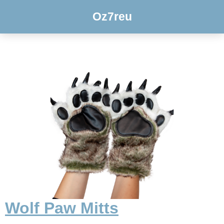
Oz7reu
Wolf Paw Mitts