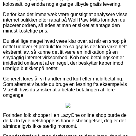
kolossalt, og endda nogle gange tilbyde gratis levering.
Derfor kan det immervæk være gunstigt at analysere visse
internet butikker efter rabat på Wolf Paw Mitts forinden du
placerer ordren, således at man er sikret at antage den
mindst kostelige pris.
Du skal lige meget hvad være klar over, at når en shop på
nettet udlover et produkt for en salgspris der kan virke helt
ekstremt lav, så kunne det tit være en indikation på en
snydagtig internet virksomhed. Køb med betalingskort er
imidlertid omfavnet af en regel, der beskytter køber imod
uærlige butikker på nettet.
Generelt foreslår vi handler med kort eller mobilbetaling.
Som alternativ burde du bruge en løsning fra eksempelvis
ViaBill, hvis du ønsker at afbetale betalingen af flere
omgange.
Forinden folk shopper i en LazyOne online shop burde de
de facto tyde netshoppens handelsbetingelser, dog er det
almindeligvis ikke særlig morsomt.