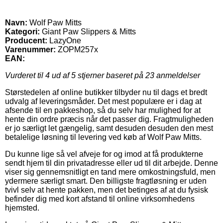
Navn:
Wolf Paw Mitts
Kategori:
Giant Paw Slippers & Mitts
Producent:
LazyOne
Varenummer:
ZOPM257x
EAN:
Vurderet til
4
ud af 5 stjerner baseret på
23
anmeldelser
Størstedelen af online butikker tilbyder nu til dags et bredt
udvalg af leveringsmåder. Det mest populære er i dag at
afsende til en pakkeshop, så du selv har mulighed for at
hente din ordre præcis når det passer dig. Fragtmuligheden
er jo særligt let gængelig, samt desuden desuden den mest
betalelige løsning til levering ved køb af Wolf Paw Mitts.
Du kunne lige så vel afveje for og imod at få produkterne
sendt hjem til din privatadresse eller ud til dit arbejde. Denne
viser sig gennemsnitligt en tand mere omkostningsfuld, men
ydermere særligt smart. Den billigste fragtløsning er uden
tvivl selv at hente pakken, men det betinges af at du fysisk
befinder dig med kort afstand til online virksomhedens
hjemsted.