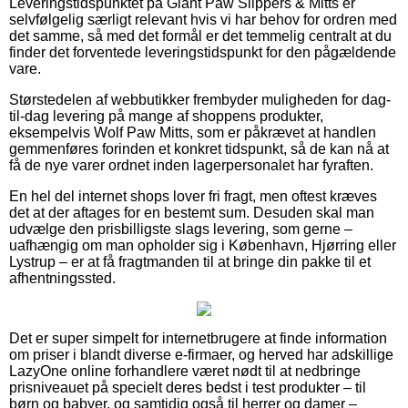
Leveringstidspunktet på Giant Paw Slippers & Mitts er
selvfølgelig særligt relevant hvis vi har behov for ordren med
det samme, så med det formål er det temmelig centralt at du
finder det forventede leveringstidspunkt for den pågældende
vare.
Størstedelen af webbutikker frembyder muligheden for dag-
til-dag levering på mange af shoppens produkter,
eksempelvis Wolf Paw Mitts, som er påkrævet at handlen
gemmenføres forinden et konkret tidspunkt, så de kan nå at
få de nye varer ordnet inden lagerpersonalet har fyraften.
En hel del internet shops lover fri fragt, men oftest kræves
det at der aftages for en bestemt sum. Desuden skal man
udvælge den prisbilligste slags levering, som gerne –
uafhængig om man opholder sig i København, Hjørring eller
Lystrup – er at få fragtmanden til at bringe din pakke til et
afhentningssted.
Det er super simpelt for internetbrugere at finde information
om priser i blandt diverse e-firmaer, og herved har adskillige
LazyOne online forhandlere været nødt til at nedbringe
prisniveauet på specielt deres bedst i test produkter – til
børn og babyer, og samtidig også til herrer og damer –