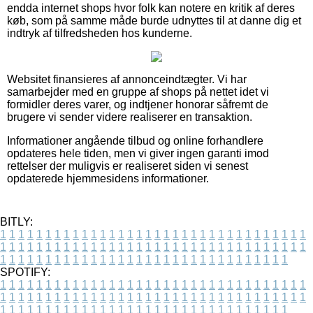
endda internet shops hvor folk kan notere en kritik af deres
køb, som på samme måde burde udnyttes til at danne dig et
indtryk af tilfredsheden hos kunderne.
Websitet finansieres af annonceindtægter. Vi har
samarbejder med en gruppe af shops på nettet idet vi
formidler deres varer, og indtjener honorar såfremt de
brugere vi sender videre realiserer en transaktion.
Informationer angående tilbud og online forhandlere
opdateres hele tiden, men vi giver ingen garanti imod
rettelser der muligvis er realiseret siden vi senest
opdaterede hjemmesidens informationer.
BITLY:
1
1
1
1
1
1
1
1
1
1
1
1
1
1
1
1
1
1
1
1
1
1
1
1
1
1
1
1
1
1
1
1
1
1
1
1
1
1
1
1
1
1
1
1
1
1
1
1
1
1
1
1
1
1
1
1
1
1
1
1
1
1
1
1
1
1
1
1
1
1
1
1
1
1
1
1
1
1
1
1
1
1
1
1
1
1
1
1
1
1
1
1
1
1
1
1
1
1
1
1
SPOTIFY:
1
1
1
1
1
1
1
1
1
1
1
1
1
1
1
1
1
1
1
1
1
1
1
1
1
1
1
1
1
1
1
1
1
1
1
1
1
1
1
1
1
1
1
1
1
1
1
1
1
1
1
1
1
1
1
1
1
1
1
1
1
1
1
1
1
1
1
1
1
1
1
1
1
1
1
1
1
1
1
1
1
1
1
1
1
1
1
1
1
1
1
1
1
1
1
1
1
1
1
1