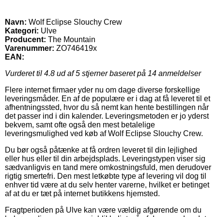
Navn:
Wolf Eclipse Slouchy Crew
Kategori:
Ulve
Producent:
The Mountain
Varenummer:
ZO746419x
EAN:
Vurderet til
4.8
ud af 5 stjerner baseret på
14
anmeldelser
Flere internet firmaer yder nu om dage diverse forskellige
leveringsmåder. En af de populære er i dag at få leveret til et
afhentningssted, hvor du så nemt kan hente bestillingen når
det passer ind i din kalender. Leveringsmetoden er jo yderst
bekvem, samt ofte også den mest betalelige
leveringsmulighed ved køb af Wolf Eclipse Slouchy Crew.
Du bør også påtænke at få ordren leveret til din lejlighed
eller hus eller til din arbejdsplads. Leveringstypen viser sig
sædvanligvis en tand mere omkostningsfuld, men derudover
rigtig smertefri. Den mest letkøbte type af levering vil dog til
enhver tid være at du selv henter varerne, hvilket er betinget
af at du er tæt på internet butikkens hjemsted.
Fragtperioden på Ulve kan være vældig afgørende om du