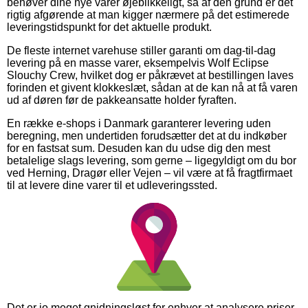
behøver dine nye varer øjeblikkeligt, så af den grund er det
rigtig afgørende at man kigger nærmere på det estimerede
leveringstidspunkt for det aktuelle produkt.
De fleste internet varehuse stiller garanti om dag-til-dag
levering på en masse varer, eksempelvis Wolf Eclipse
Slouchy Crew, hvilket dog er påkrævet at bestillingen laves
forinden et givent klokkeslæt, sådan at de kan nå at få varen
ud af døren før de pakkeansatte holder fyraften.
En række e-shops i Danmark garanterer levering uden
beregning, men undertiden forudsætter det at du indkøber
for en fastsat sum. Desuden kan du udse dig den mest
betalelige slags levering, som gerne – ligegyldigt om du bor
ved Herning, Dragør eller Vejen – vil være at få fragtfirmaet
til at levere dine varer til et udleveringssted.
Det er jo meget gnidningsløst for enhver at analysere priser