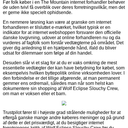
Før folk køber i en The Mountain internet forhandler behøver
de uden tvivl få overblik over deres forretningsvilkår, men det
er gerne ikke specielt ophidsende.
En nemmere løsning kan være at granske om internet
forhandleren er tilsluttet e-mærket, hvilket typisk er en
indikator for at internet webshoppen forsvarer den officielle
danske lovgivning, udover at online forhandleren nu og da
vurderes af fagfolk som forstår vedtægterne på området. Det
giver dig anledning til en hjælpende hånd, ifald du bliver
udsat for dilemmaer som følge af din handel.
Desuden slår vi et slag for at du er vaks omkring de mest
essentielle vedtægter der kan have betydning for købet, som
eksempelvis hvilken byttepolitik online virksomheden lover. I
den forbindelse er det tillige afgørende, at man permanent
gemmer ens ordremail, således man når som helst kan
dokumentere sin shopping af Wolf Eclipse Slouchy Crew,
om man er voksen eller et barn.
Trustpilot fører til i højeste grad strålende muligheder for at
eftergå ganske mange andre køberes meninger og på grund
af dette er det prisværdigt, at du besigtiger internet
forretningens kritik af Wolf Eclipse Slouchy Crew før du