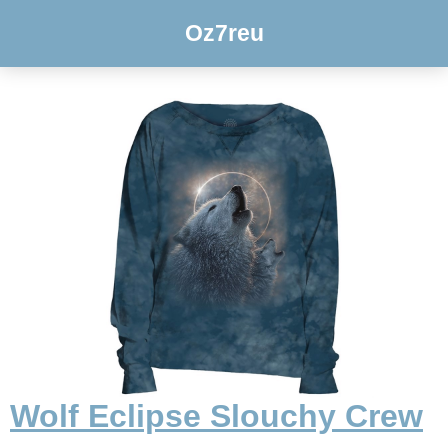
Oz7reu
Wolf Eclipse Slouchy Crew