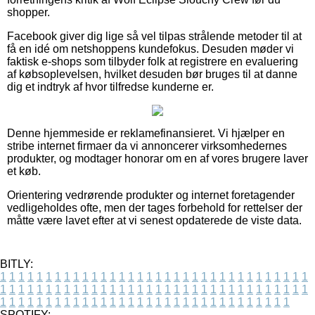
shopper.
Facebook giver dig lige så vel tilpas strålende metoder til at
få en idé om netshoppens kundefokus. Desuden møder vi
faktisk e-shops som tilbyder folk at registrere en evaluering
af købsoplevelsen, hvilket desuden bør bruges til at danne
dig et indtryk af hvor tilfredse kunderne er.
Denne hjemmeside er reklamefinansieret. Vi hjælper en
stribe internet firmaer da vi annoncerer virksomhedernes
produkter, og modtager honorar om en af vores brugere laver
et køb.
Orientering vedrørende produkter og internet foretagender
vedligeholdes ofte, men der tages forbehold for rettelser der
måtte være lavet efter at vi senest opdaterede de viste data.
BITLY:
1
1
1
1
1
1
1
1
1
1
1
1
1
1
1
1
1
1
1
1
1
1
1
1
1
1
1
1
1
1
1
1
1
1
1
1
1
1
1
1
1
1
1
1
1
1
1
1
1
1
1
1
1
1
1
1
1
1
1
1
1
1
1
1
1
1
1
1
1
1
1
1
1
1
1
1
1
1
1
1
1
1
1
1
1
1
1
1
1
1
1
1
1
1
1
1
1
1
1
1
SPOTIFY: