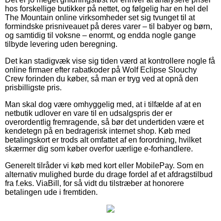
hos forskellige butikker på nettet, og følgelig har en hel del
The Mountain online virksomheder set sig tvunget til at
formindske prisniveauet på deres varer – til babyer og børn,
og samtidig til voksne – enormt, og endda nogle gange
tilbyde levering uden beregning.
Det kan stadigvæk vise sig tiden værd at kontrollere nogle få
online firmaer efter rabatkoder på Wolf Eclipse Slouchy
Crew forinden du køber, så man er tryg ved at opnå den
prisbilligste pris.
Man skal dog være omhyggelig med, at i tilfælde af at en
netbutik udlover en vare til en udsalgspris der er
overordentlig fremragende, så bør det undertiden være et
kendetegn på en bedragerisk internet shop. Køb med
betalingskort er trods alt omfattet af en forordning, hvilket
skærmer dig som køber overfor uærlige e-forhandlere.
Generelt tilråder vi køb med kort eller MobilePay. Som en
alternativ mulighed burde du drage fordel af et afdragstilbud
fra f.eks. ViaBill, for så vidt du tilstræber at honorere
betalingen ude i fremtiden.