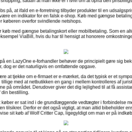
shopping, sådan at man ikke er i tvivl om at opnå den prisbilligst
s på, at ifald en e-forretning tilbyder produkter til en udsalgspr
 være en indikator for en falsk e-shop. Køb med gængse betalings
r køberen overfor svindlende netshops.
 for køb med gængse betalingskort eller mobilbetaling. Som en al
r eksempel ViaBill, hvis du har til hensigt at honorere omkostnin
å en LazyOne e-forhandler behøver de principielt gøre sig bek
, dog er det naturligvis en omfattende opgave.
ære at tjekke om e-firmaet er e-mærket, da det typisk er et symp
r, tillige med at netbutikken en gang i mellem kontrolleres af juri
på området. Derudover giver det dig lejlighed til at få assistan
din bestilling.
 køber er sat ind i de grundlæggende vedtægter i forbindelse me
ken tilsikrer. Derfor er det også vigtigt, at man altid bibeholder e
åvise sit køb af Wolf Critter Cap, ligegyldigt om man er på indkøb