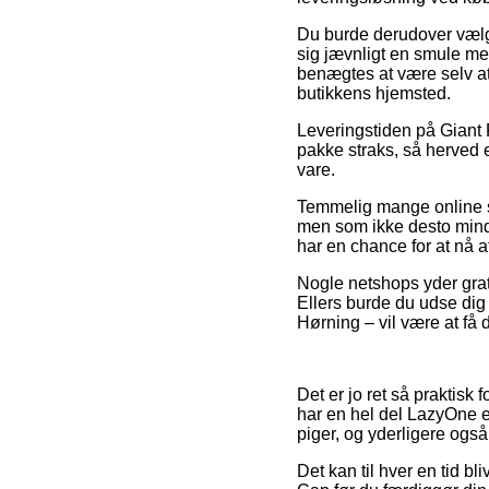
Du burde derudover vælge a
sig jævnligt en smule m
benægtes at være selv at
butikkens hjemsted.
Leveringstiden på Giant 
pakke straks, så herved e
vare.
Temmelig mange online se
men som ikke desto mindre
har en chance for at nå a
Nogle netshops yder grati
Ellers burde du udse dig 
Hørning – vil være at få d
Det er jo ret så praktisk
har en hel del LazyOne e-
piger, og yderligere også
Det kan til hver en tid bl