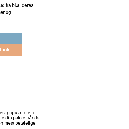
 fra bl.a. deres
mer og
Link
mest populære er i
nte din pakke når det
en mest betalelige