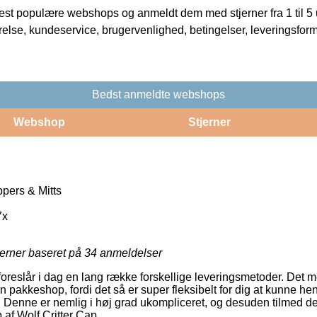
t populære webshops og anmeldt dem med stjerner fra 1 til 5 ud
rrelse, kundeservice, brugervenlighed, betingelser, leveringsfor
Bedst anmeldte webshops
Webshop
Stjerner
pers & Mitts
7x
jerner baseret på
34
anmeldelser
 foreslår i dag en lang række forskellige leveringsmetoder. Det 
 en pakkeshop, fordi det så er super fleksibelt for dig at kunne he
r. Denne er nemlig i høj grad ukompliceret, og desuden tilmed d
 af Wolf Critter Cap.