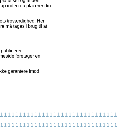
opfattelser og af den
Cap inden du placerer din
bets troværdighed. Her
e må tages i brug til at
 publicerer
mmeside foretager en
ikke garantere imod
1
1
1
1
1
1
1
1
1
1
1
1
1
1
1
1
1
1
1
1
1
1
1
1
1
1
1
1
1
1
1
1
1
1
1
1
1
1
1
1
1
1
1
1
1
1
1
1
1
1
1
1
1
1
1
1
1
1
1
1
1
1