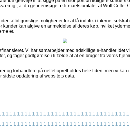
tiltalende genveje til at kigge på en stor portion tidligere kunders 
sværdigt, at du gennemsøger e-firmaets omtaler af Wolf Critter 
en altid gunstige muligheder for at få indblik i internet selska
or kunder kan afgive en anmeldelse af deres køb, hvilket ydermer
rne er.
finansieret. Vi har samarbejder med adskillige e-handler idet vi
r, og tager godtgørelse i tilfælde af at en bruger fra vores hje
er og forhandlere på nettet opretholdes hele tiden, men vi kan 
ter sidste opdatering af websitets data.
1
1
1
1
1
1
1
1
1
1
1
1
1
1
1
1
1
1
1
1
1
1
1
1
1
1
1
1
1
1
1
1
1
1
1
1
1
1
1
1
1
1
1
1
1
1
1
1
1
1
1
1
1
1
1
1
1
1
1
1
1
1
1
1
1
1
1
1
1
1