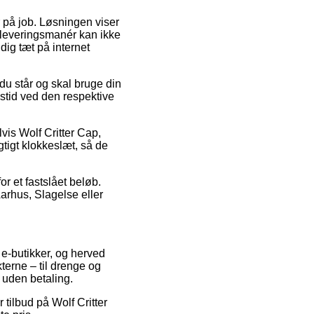
er på job. Løsningen viser
 leveringsmanér kan ikke
ig tæt på internet
du står og skal bruge din
gstid ved den respektive
vis Wolf Critter Cap,
gtigt klokkeslæt, så de
r et fastslået beløb.
Aarhus, Slagelse eller
 e-butikker, og herved
terne – til drenge og
 uden betaling.
r tilbud på Wolf Critter