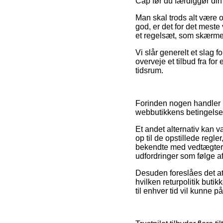
Cap før du færdiggør din 
Man skal trods alt være ob
god, er det for det meste
et regelsæt, som skærme
Vi slår generelt et slag
overveje et tilbud fra fo
tidsrum.
Forinden nogen handler p
webbutikkens betingelser
Et andet alternativ kan v
op til de opstillede regle
bekendte med vedtægterne 
udfordringer som følge af 
Desuden foreslåes det at
hvilken returpolitik butik
til enhver tid vil kunne p