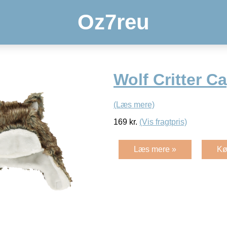
Oz7reu
Wolf Critter C
(Læs mere)
169
kr.
(Vis fragtpris)
Læs mere »
Kø