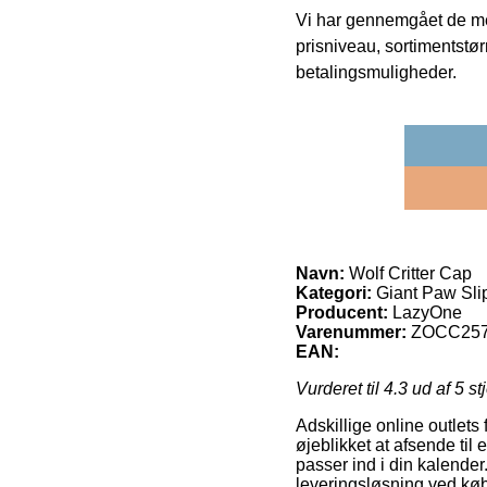
Vi har gennemgået de mes
prisniveau, sortimentstø
betalingsmuligheder.
Navn:
Wolf Critter Cap
Kategori:
Giant Paw Slip
Producent:
LazyOne
Varenummer:
ZOCC25
EAN:
Vurderet til
4.3
ud af 5 st
Adskillige online outlets
øjeblikket at afsende til
passer ind i din kalende
leveringsløsning ved køb