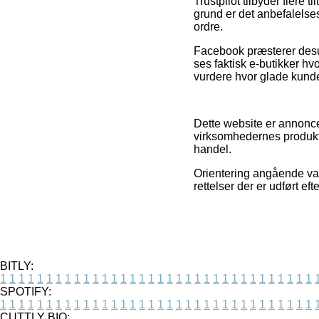
Trustpilot tilbyder flere 
grund er det anbefalelse
ordre.
Facebook præsterer desud
ses faktisk e-butikker hv
vurdere hvor glade kunde
Dette website er annonce
virksomhedernes produkte
handel.
Orientering angående var
rettelser der er udført ef
BITLY:
1
1
1
1
1
1
1
1
1
1
1
1
1
1
1
1
1
1
1
1
1
1
1
1
1
1
1
1
1
1
1
1
1
1
SPOTIFY:
1
1
1
1
1
1
1
1
1
1
1
1
1
1
1
1
1
1
1
1
1
1
1
1
1
1
1
1
1
1
1
1
1
1
CUTTLY BIO: