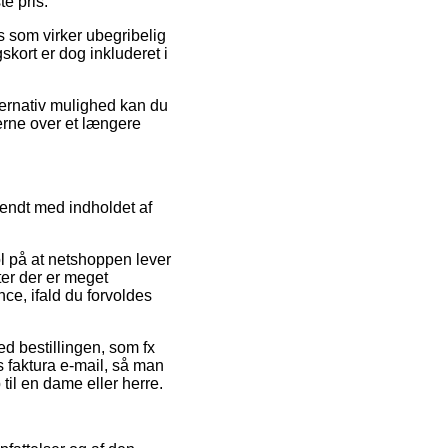
e pris.
is som virker ubegribelig
kort er dog inkluderet i
ternativ mulighed kan du
gerne over et længere
endt med indholdet af
ol på at netshoppen lever
ster der er meget
ce, ifald du forvoldes
d bestillingen, som fx
ns faktura e-mail, så man
 til en dame eller herre.