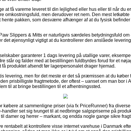
t få varerne leveret til din lejlighed eller hus eller til når du 
ere omkostningsfuld, men derudover ret nem. Den mest letkøbte
 hente pakken, som desværre afhænger af at du fysisk befinder d
Paw Slippers & Mitts er naturligvis særdeles betydningsfuld om 
r det øjensynligt vigtigt at du kontrollerer den anslåede leverin
lskaber garanterer 1 dags levering på utallige varer, eksempel
 står og falder med at bestillingen fuldbyrdes forud for et nøja
t få produktet afsendt før lagerpersonalet drager hjemad.
s levering, men for det meste er det så præmissen at du køber fo
den prisbilligste fragtmetode, der oftest – uanset om man bor i 
em til at bringe bestillingen til et afhentningssted.
 for købere at sammenligne priser (via fx PriceRunner) fra diverse
handler set sig tvunget til at nedbringe salgspriserne på produk
 til damer og herrer – markant, og endda nogle gange sikre fragt
ive rentabelt at kontrollere visse internet varehuse i Danmark efte