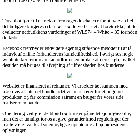
til om du skal købe til en dame eller herre.
Trustpilot fører til en række fremragende chancer for at tyde en hel
del tidligere brugeres erfaringer og derved er det at foretrække, at du
evaluerer netbutikkens vurderinger af WL574 – White – 35 forinden
du køber.
Facebook frembyder endvidere egentlig strålende metoder til at få
indtryk af online forhandlerens kundetilfredshed. I øvrigt ses nogle
webbutikker hvor man kan udforme en omtale af deres køb, hvilket
desuden må bruges til afvejning af tilfredsheden hos kunderne.
Websitet er finansieret af reklamer. Vi arbejder tæt sammen med
massevis af internet handler idet vi annoncerer forretningernes
produkter, og får kommission såfremt en bruger fra vores side
realiserer en handel.
Orientering vedrørende tilbud og firmaer på nettet ajourføres ofte,
men det er umuligt for os at give garantier imod reguleringer der
måtte være iværksat siden nyligste opdatering af hjemmesidens
oplysninger.