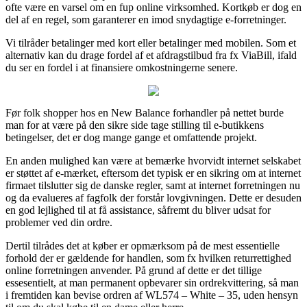
ofte være en varsel om en fup online virksomhed. Kortkøb er dog en
del af en regel, som garanterer en imod snydagtige e-forretninger.
Vi tilråder betalinger med kort eller betalinger med mobilen. Som et
alternativ kan du drage fordel af et afdragstilbud fra fx ViaBill, ifald
du ser en fordel i at finansiere omkostningerne senere.
Før folk shopper hos en New Balance forhandler på nettet burde
man for at være på den sikre side tage stilling til e-butikkens
betingelser, det er dog mange gange et omfattende projekt.
En anden mulighed kan være at bemærke hvorvidt internet selskabet
er støttet af e-mærket, eftersom det typisk er en sikring om at internet
firmaet tilslutter sig de danske regler, samt at internet forretningen nu
og da evalueres af fagfolk der forstår lovgivningen. Dette er desuden
en god lejlighed til at få assistance, såfremt du bliver udsat for
problemer ved din ordre.
Dertil tilrådes det at køber er opmærksom på de mest essentielle
forhold der er gældende for handlen, som fx hvilken returrettighed
online forretningen anvender. På grund af dette er det tillige
essesentielt, at man permanent opbevarer sin ordrekvittering, så man
i fremtiden kan bevise ordren af WL574 – White – 35, uden hensyn