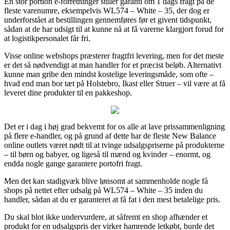
En stor portion e-forretninger stiller garanti om 1 dags fragt på de
fleste varenumre, eksempelvis WL574 – White – 35, der dog er
underforstået at bestillingen gennemføres før et givent tidspunkt,
sådan at de har udsigt til at kunne nå at få varerne klargjort forud for
at logistikpersonalet får fri.
Visse online webshops præsterer fragtfri levering, men for det meste
er det så nødvendigt at man handler for et præcist beløb. Alternativt
kunne man gribe den mindst kostelige leveringsmåde, som ofte –
hvad end man bor tæt på Holstebro, Ikast eller Struer – vil være at få
leveret dine produkter til en pakkeshop.
Det er i dag i høj grad bekvemt for os alle at lave prissammenligning
på flere e-handler, og på grund af dette har de fleste New Balance
online outlets været nødt til at tvinge udsalgspriserne på produkterne
– til børn og babyer, og ligeså til mænd og kvinder – enormt, og
endda nogle gange garantere portofri fragt.
Men det kan stadigvæk blive lønsomt at sammenholde nogle få
shops på nettet efter udsalg på WL574 – White – 35 inden du
handler, sådan at du er garanteret at få fat i den mest betalelige pris.
Du skal blot ikke undervurdere, at såfremt en shop afhænder et
produkt for en udsalgspris der virker hamrende letkøbt, burde det