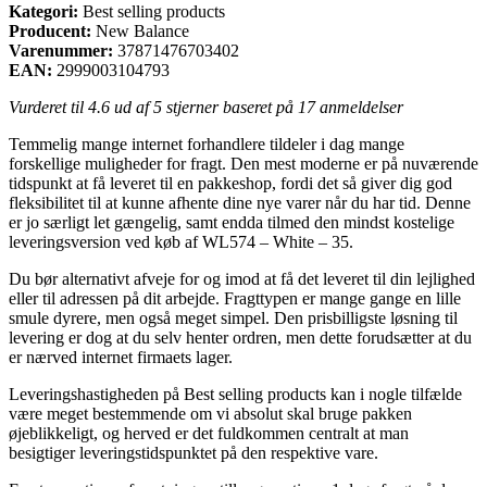
Kategori:
Best selling products
Producent:
New Balance
Varenummer:
37871476703402
EAN:
2999003104793
Vurderet til
4.6
ud af 5 stjerner baseret på
17
anmeldelser
Temmelig mange internet forhandlere tildeler i dag mange
forskellige muligheder for fragt. Den mest moderne er på nuværende
tidspunkt at få leveret til en pakkeshop, fordi det så giver dig god
fleksibilitet til at kunne afhente dine nye varer når du har tid. Denne
er jo særligt let gængelig, samt endda tilmed den mindst kostelige
leveringsversion ved køb af WL574 – White – 35.
Du bør alternativt afveje for og imod at få det leveret til din lejlighed
eller til adressen på dit arbejde. Fragttypen er mange gange en lille
smule dyrere, men også meget simpel. Den prisbilligste løsning til
levering er dog at du selv henter ordren, men dette forudsætter at du
er nærved internet firmaets lager.
Leveringshastigheden på Best selling products kan i nogle tilfælde
være meget bestemmende om vi absolut skal bruge pakken
øjeblikkeligt, og herved er det fuldkommen centralt at man
besigtiger leveringstidspunktet på den respektive vare.