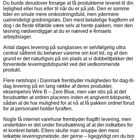
Du burde derudover forsøge at få produkterne leveret til din
lejlighed eller hus eller til når du er på job. Den er somme
tider en smule mere omkostningsfuld, men ydermere
ualmindeligt gnidningsløs. Den mest betalelige fragtform vil
dog i de fleste tilfælde være selv at hente pakken, men den
løsning nødvendiggør at du er nærved e-firmaets
arbejdslager.
Antal dages levering på sunglasses er selvfølgelig ultra
central såfremt du behøver varerne om kort tid, og af den
grund er det naturligvis på sin plads at vi dobbelttjekker det
forventede leveringstidspunkt ved det vedkommende
produkt.
Flere netshops i Danmark frembyder muligheden for dag-til-
dag levering på en lang række af deres produkter,
eksempelvis Wire B – Zero Blue, men vær obs på at det
forudsætter at ordren placeres inden et angivent tidspunkt,
sådan at de har mulighed for at nå at få pakken ordnet forud
for at personalet holder fyraften.
Nogle få internet varehuse frembyder fragtfri levering, men
undertiden er det under forudsætning af at der indkøbes for
et konkret beløb. Ellers skulle man snuppe den mest
letkøbte leveringsmetode, der gerne – ligegyldigt om du bor