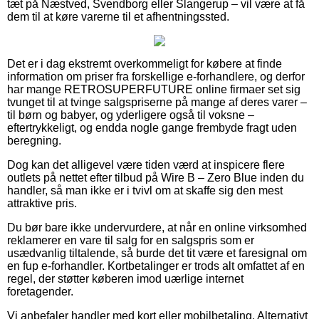
tæt på Næstved, Svendborg eller Slangerup – vil være at få
dem til at køre varerne til et afhentningssted.
Det er i dag ekstremt overkommeligt for købere at finde
information om priser fra forskellige e-forhandlere, og derfor
har mange RETROSUPERFUTURE online firmaer set sig
tvunget til at tvinge salgspriserne på mange af deres varer –
til børn og babyer, og yderligere også til voksne –
eftertrykkeligt, og endda nogle gange frembyde fragt uden
beregning.
Dog kan det alligevel være tiden værd at inspicere flere
outlets på nettet efter tilbud på Wire B – Zero Blue inden du
handler, så man ikke er i tvivl om at skaffe sig den mest
attraktive pris.
Du bør bare ikke undervurdere, at når en online virksomhed
reklamerer en vare til salg for en salgspris som er
usædvanlig tiltalende, så burde det tit være et faresignal om
en fup e-forhandler. Kortbetalinger er trods alt omfattet af en
regel, der støtter køberen imod uærlige internet
foretagender.
Vi anbefaler handler med kort eller mobilbetaling. Alternativt