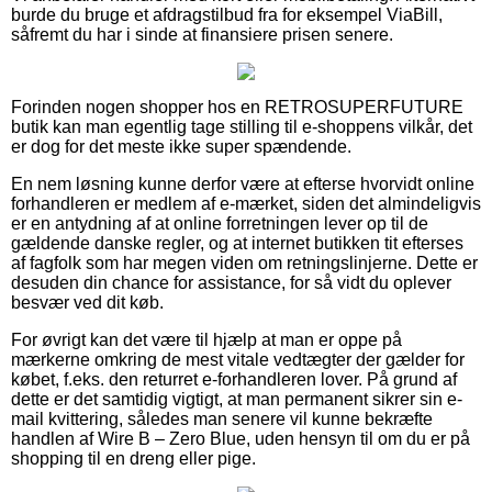
burde du bruge et afdragstilbud fra for eksempel ViaBill,
såfremt du har i sinde at finansiere prisen senere.
Forinden nogen shopper hos en RETROSUPERFUTURE
butik kan man egentlig tage stilling til e-shoppens vilkår, det
er dog for det meste ikke super spændende.
En nem løsning kunne derfor være at efterse hvorvidt online
forhandleren er medlem af e-mærket, siden det almindeligvis
er en antydning af at online forretningen lever op til de
gældende danske regler, og at internet butikken tit efterses
af fagfolk som har megen viden om retningslinjerne. Dette er
desuden din chance for assistance, for så vidt du oplever
besvær ved dit køb.
For øvrigt kan det være til hjælp at man er oppe på
mærkerne omkring de mest vitale vedtægter der gælder for
købet, f.eks. den returret e-forhandleren lover. På grund af
dette er det samtidig vigtigt, at man permanent sikrer sin e-
mail kvittering, således man senere vil kunne bekræfte
handlen af Wire B – Zero Blue, uden hensyn til om du er på
shopping til en dreng eller pige.