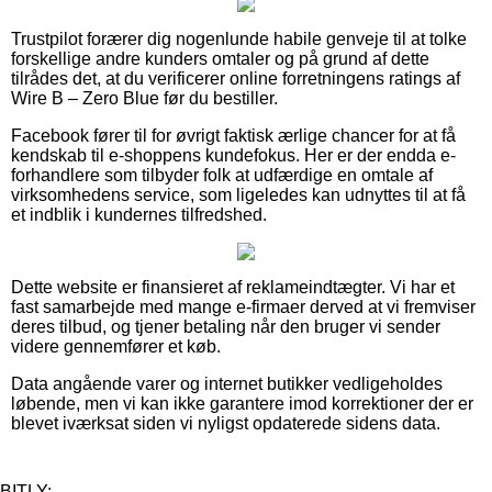
Trustpilot forærer dig nogenlunde habile genveje til at tolke
forskellige andre kunders omtaler og på grund af dette
tilrådes det, at du verificerer online forretningens ratings af
Wire B – Zero Blue før du bestiller.
Facebook fører til for øvrigt faktisk ærlige chancer for at få
kendskab til e-shoppens kundefokus. Her er der endda e-
forhandlere som tilbyder folk at udfærdige en omtale af
virksomhedens service, som ligeledes kan udnyttes til at få
et indblik i kundernes tilfredshed.
Dette website er finansieret af reklameindtægter. Vi har et
fast samarbejde med mange e-firmaer derved at vi fremviser
deres tilbud, og tjener betaling når den bruger vi sender
videre gennemfører et køb.
Data angående varer og internet butikker vedligeholdes
løbende, men vi kan ikke garantere imod korrektioner der er
blevet iværksat siden vi nyligst opdaterede sidens data.
BITLY: