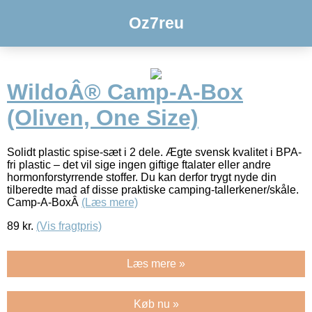
Oz7reu
WildoÂ® Camp-A-Box
(Oliven, One Size)
Solidt plastic spise-sæt i 2 dele. Ægte svensk kvalitet i BPA-
fri plastic – det vil sige ingen giftige ftalater eller andre
hormonforstyrrende stoffer. Du kan derfor trygt nyde din
tilberedte mad af disse praktiske camping-tallerkener/skåle.
Camp-A-BoxÂ
(Læs mere)
89
kr.
(Vis fragtpris)
Læs mere »
Køb nu »