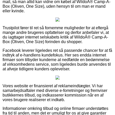
mail, så man altid kan vidne om købet af WildoÂ® Camp-A-
Box (Oliven, One Size), uden hensyn til om man er mand
eller kvinde.
Trustpilot fører til ret så fornemme muligheder for at eftergå
mange andre brugeres opfattelser og derfor anbefaler vi, at
du iagttager internet selskabets kritik af WildoÂ® Camp-A-
Box (Oliven, One Size) forinden du shopper.
Facebook leverer ligeledes ret så passende chancer for at få
indtryk af e-handlens kundefokus. Her ses endda internet
firmaer som tilbyder kunderne at nedfælde en bedømmelse
af virksomhedens service, som ligeledes burde anvendes til
at afveje tidligere kunders oplevelser.
Vores website er finansieret af reklameindtægter. Vi har
samarbejdsaftaler med diverse e-forretninger og fremviser
butikkernes tilbud, og indkasserer kommission når en af
vores brugere realiserer et indkøb.
Informationer omkring tilbud og online firmaer understøttes
fra tid til anden, men det er umuligt for os at give garantier