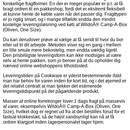
forskellige fragtformer. En der er meget populær er p.t. at få
bragt ordren til en pakkeshop, fordi det er ekstremt fleksibelt
at kunne hente de købte varer når det passer dig. Fragttypen
er jo rigtig smart, og i mange tilfælde endda den mindst
kostelige leveringsløsning ved køb af WildoÂ® Camp-A-Box
(Oliven, One Size).
Du kan derudover prøve at vælge at få sendt til hvor du bor
eller ud til dit arbejde. Metoden viser sig en gang i mellem
en lille smule mere bekostelig, men endda vældig ligetil.
Den prisbilligste leveringsform kan ikke modsiges at være
selv at hente pakken, som jo beroer på at du opholder dig
nærved online webshoppens tilholdssted.
Leveringstiden på Cookware er yderst bestemmende ifald
man har behov for varen inden for kort tid, og i det øjemed er
det relativt centralt at man tjekker det estimerede
leveringstidspunkt på det pågældende produkt.
Masser af online forretninger lover 1 dags fragt på massevis
af varer, eksempelvis WildoÂ® Camp-A-Box (Oliven, One
Size), hvilket dog er regnet ud fra at der bestilles forud for et
fastsat klokkeslæt, så de højst sandsynligt kan nå at få
ordren klargjort inden lagerpersonalet tager hjem.