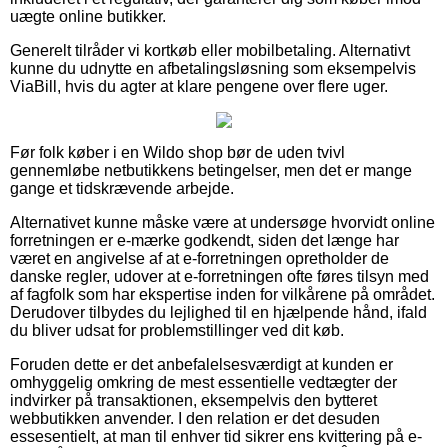
uægte online butikker.
Generelt tilråder vi kortkøb eller mobilbetaling. Alternativt
kunne du udnytte en afbetalingsløsning som eksempelvis
ViaBill, hvis du agter at klare pengene over flere uger.
Før folk køber i en Wildo shop bør de uden tvivl
gennemløbe netbutikkens betingelser, men det er mange
gange et tidskrævende arbejde.
Alternativet kunne måske være at undersøge hvorvidt online
forretningen er e-mærke godkendt, siden det længe har
været en angivelse af at e-forretningen opretholder de
danske regler, udover at e-forretningen ofte føres tilsyn med
af fagfolk som har ekspertise inden for vilkårene på området.
Derudover tilbydes du lejlighed til en hjælpende hånd, ifald
du bliver udsat for problemstillinger ved dit køb.
Foruden dette er det anbefalelsesværdigt at kunden er
omhyggelig omkring de mest essentielle vedtægter der
indvirker på transaktionen, eksempelvis den bytteret
webbutikken anvender. I den relation er det desuden
essesentielt, at man til enhver tid sikrer ens kvittering på e-