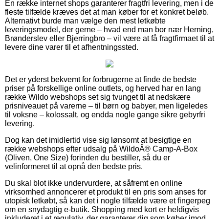
En række internet shops garanterer fragtfri levering, men i de
fleste tilfælde kræves det at man køber for et konkret beløb.
Alternativt burde man vælge den mest letkøbte
leveringsmodel, der gerne – hvad end man bor nær Herning,
Brønderslev eller Bjerringbro – vil være at få fragtfirmaet til at
levere dine varer til et afhentningssted.
Det er yderst bekvemt for forbrugerne at finde de bedste
priser på forskellige online outlets, og herved har en lang
række Wildo webshops set sig tvunget til at nedskære
prisniveauet på varerne – til børn og babyer, men ligeledes
til voksne – kolossalt, og endda nogle gange sikre gebyrfri
levering.
Dog kan det imidlertid vise sig lønsomt at besigtige en
række webshops efter udsalg på WildoÂ® Camp-A-Box
(Oliven, One Size) forinden du bestiller, så du er
velinformeret til at opnå den bedste pris.
Du skal blot ikke undervurdere, at såfremt en online
virksomhed annoncerer et produkt til en pris som anses for
utopisk letkøbt, så kan det i nogle tilfælde være et fingerpeg
om en snydagtig e-butik. Shopping med kort er heldigvis
inkluderet i et regulativ, der garanterer dig som køber imod