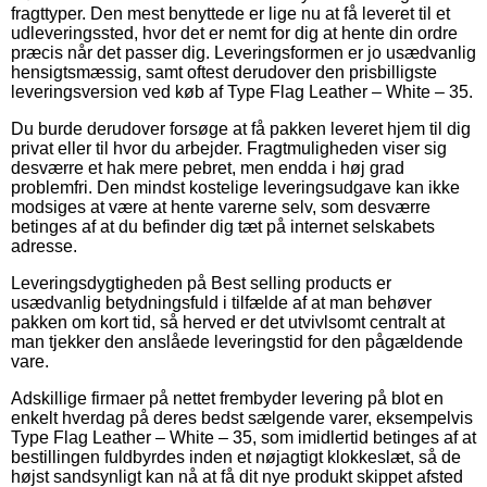
fragttyper. Den mest benyttede er lige nu at få leveret til et
udleveringssted, hvor det er nemt for dig at hente din ordre
præcis når det passer dig. Leveringsformen er jo usædvanlig
hensigtsmæssig, samt oftest derudover den prisbilligste
leveringsversion ved køb af Type Flag Leather – White – 35.
Du burde derudover forsøge at få pakken leveret hjem til dig
privat eller til hvor du arbejder. Fragtmuligheden viser sig
desværre et hak mere pebret, men endda i høj grad
problemfri. Den mindst kostelige leveringsudgave kan ikke
modsiges at være at hente varerne selv, som desværre
betinges af at du befinder dig tæt på internet selskabets
adresse.
Leveringsdygtigheden på Best selling products er
usædvanlig betydningsfuld i tilfælde af at man behøver
pakken om kort tid, så herved er det utvivlsomt centralt at
man tjekker den anslåede leveringstid for den pågældende
vare.
Adskillige firmaer på nettet frembyder levering på blot en
enkelt hverdag på deres bedst sælgende varer, eksempelvis
Type Flag Leather – White – 35, som imidlertid betinges af at
bestillingen fuldbyrdes inden et nøjagtigt klokkeslæt, så de
højst sandsynligt kan nå at få dit nye produkt skippet afsted