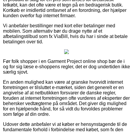
letkøbt, kan det ofte være et tegn på en bedragerisk butik.
Kortkøb er imidlertid omfavnet af en forordning, der hjælper
kunden overfor fup internet firmaer.
Vi anbefaler bestillinger med kort eller betalinger med
mobilen. Som alternativ bør du drage nytte af et
afbetalingstilbud som fx ViaBill, hvis du har i sinde at betale
betalingen over tid.
Før folk shopper i en Garment Project online shop bør de i
og for sig læse e-shoppens regler, det er dog undertiden ikke
særlig sjovt.
En anden mulighed kan være at granske hvorvidt internet
forretningen er tilsluttet e-mærket, siden det generelt er en
angivelse af at netbutikken forsvarer de danske regler,
foruden at internet forretningen ofte vurderes af eksperter der
behersker vedtægterne på området. Det giver dig mulighed
for en hjælpende hånd, for så vidt du forvoldes problemer
som følge af din ordre.
Udover dette anbefaler vi at køber er hensynstagende til de
fundamentale forhold i forbindelse med købet, som fx den