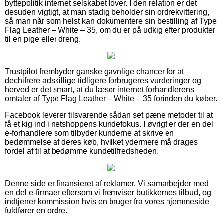
byttepolitik internet selskabet lover. I den relation er det
desuden vigtigt, at man stadig beholder sin ordrekvittering,
så man når som helst kan dokumentere sin bestilling af Type
Flag Leather – White – 35, om du er på udkig efter produkter
til en pige eller dreng.
Trustpilot frembyder ganske gavnlige chancer for at
dechifrere adskillige tidligere forbrugeres vurderinger og
herved er det smart, at du læser internet forhandlerens
omtaler af Type Flag Leather – White – 35 forinden du køber.
Facebook leverer tilsvarende sådan set pæne metoder til at
få et kig ind i netshoppens kundefokus. I øvrigt er der en del
e-forhandlere som tilbyder kunderne at skrive en
bedømmelse af deres køb, hvilket ydermere må drages
fordel af til at bedømme kundetilfredsheden.
Denne side er finansieret af reklamer. Vi samarbejder med
en del e-firmaer eftersom vi fremviser butikkernes tilbud, og
indtjener kommission hvis en bruger fra vores hjemmeside
fuldfører en ordre.