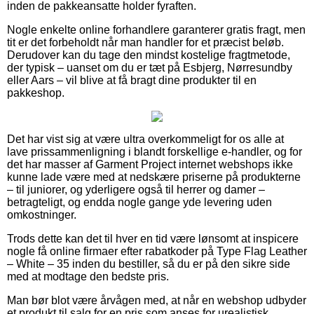
inden de pakkeansatte holder fyraften.
Nogle enkelte online forhandlere garanterer gratis fragt, men
tit er det forbeholdt når man handler for et præcist beløb.
Derudover kan du tage den mindst kostelige fragtmetode,
der typisk – uanset om du er tæt på Esbjerg, Nørresundby
eller Aars – vil blive at få bragt dine produkter til en
pakkeshop.
Det har vist sig at være ultra overkommeligt for os alle at
lave prissammenligning i blandt forskellige e-handler, og for
det har masser af Garment Project internet webshops ikke
kunne lade være med at nedskære priserne på produkterne
– til juniorer, og yderligere også til herrer og damer –
betragteligt, og endda nogle gange yde levering uden
omkostninger.
Trods dette kan det til hver en tid være lønsomt at inspicere
nogle få online firmaer efter rabatkoder på Type Flag Leather
– White – 35 inden du bestiller, så du er på den sikre side
med at modtage den bedste pris.
Man bør blot være årvågen med, at når en webshop udbyder
et produkt til salg for en pris som anses for urealistisk