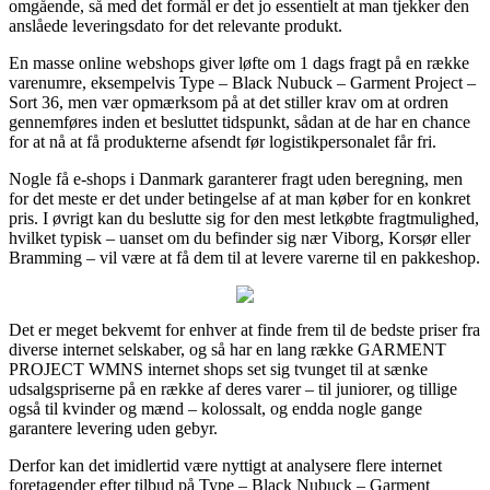
omgående, så med det formål er det jo essentielt at man tjekker den
anslåede leveringsdato for det relevante produkt.
En masse online webshops giver løfte om 1 dags fragt på en række
varenumre, eksempelvis Type – Black Nubuck – Garment Project –
Sort 36, men vær opmærksom på at det stiller krav om at ordren
gennemføres inden et besluttet tidspunkt, sådan at de har en chance
for at nå at få produkterne afsendt før logistikpersonalet får fri.
Nogle få e-shops i Danmark garanterer fragt uden beregning, men
for det meste er det under betingelse af at man køber for en konkret
pris. I øvrigt kan du beslutte sig for den mest letkøbte fragtmulighed,
hvilket typisk – uanset om du befinder sig nær Viborg, Korsør eller
Bramming – vil være at få dem til at levere varerne til en pakkeshop.
Det er meget bekvemt for enhver at finde frem til de bedste priser fra
diverse internet selskaber, og så har en lang række GARMENT
PROJECT WMNS internet shops set sig tvunget til at sænke
udsalgspriserne på en række af deres varer – til juniorer, og tillige
også til kvinder og mænd – kolossalt, og endda nogle gange
garantere levering uden gebyr.
Derfor kan det imidlertid være nyttigt at analysere flere internet
foretagender efter tilbud på Type – Black Nubuck – Garment