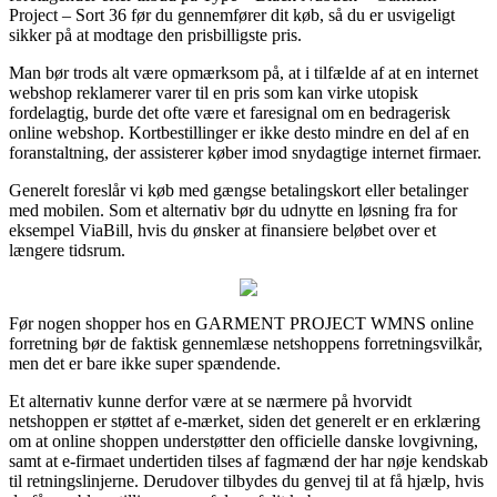
Project – Sort 36 før du gennemfører dit køb, så du er usvigeligt
sikker på at modtage den prisbilligste pris.
Man bør trods alt være opmærksom på, at i tilfælde af at en internet
webshop reklamerer varer til en pris som kan virke utopisk
fordelagtig, burde det ofte være et faresignal om en bedragerisk
online webshop. Kortbestillinger er ikke desto mindre en del af en
foranstaltning, der assisterer køber imod snydagtige internet firmaer.
Generelt foreslår vi køb med gængse betalingskort eller betalinger
med mobilen. Som et alternativ bør du udnytte en løsning fra for
eksempel ViaBill, hvis du ønsker at finansiere beløbet over et
længere tidsrum.
Før nogen shopper hos en GARMENT PROJECT WMNS online
forretning bør de faktisk gennemlæse netshoppens forretningsvilkår,
men det er bare ikke super spændende.
Et alternativ kunne derfor være at se nærmere på hvorvidt
netshoppen er støttet af e-mærket, siden det generelt er en erklæring
om at online shoppen understøtter den officielle danske lovgivning,
samt at e-firmaet undertiden tilses af fagmænd der har nøje kendskab
til retningslinjerne. Derudover tilbydes du genvej til at få hjælp, hvis