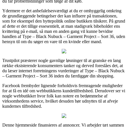
du får problemstillinger som følge af dit køb.
Ydermere er det anbefalelsesværdigt at du er omhyggelig omkring
de grundlæggende betingelser der kan influere på transaktionen,
som for eksempel den byttepolitik online butikken tilsikrer. På grund
af dette er det tillige essesentielt, at man stadigvæk bibeholder ens
kvittering på e-mail, så man en anden gang vil kunne bevidne
handlen af Type – Black Nubuck – Garment Project – Sort 36, uden
hensyn til om du søger en vare til en kvinde eller mand.
Trustpilot præsterer nogle gavnlige løsninger til at granske en lang
række eksisterende konsumenters tanker og derved foreslåes det, at
du læser internet forretningens vurderinger af Type – Black Nubuck
– Garment Project – Sort 36 inden du færdiggør din shopping.
Facebook frembyder lignende forholdsvis fremragende muligheder
for at få en idé om webbutikkens kundetilfredshed. Derudover ser vi
nogle webbutikker hvor folk kan notere en bedømmelse af
virksomhedens service, hvilket desuden bør udnyttes til at afveje
kundernes tilfredshed.
Denne hjemmeside finansieres af annoncer. Vi arbejder tæt sammen