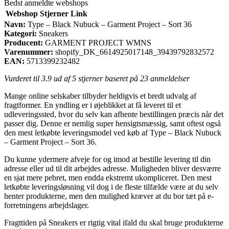
Bedst anmeldte webshops
Webshop
Stjerner
Link
Navn:
Type – Black Nubuck – Garment Project – Sort 36
Kategori:
Sneakers
Producent:
GARMENT PROJECT WMNS
Varenummer:
shopify_DK_6614925017148_39439792832572
EAN:
5713399232482
Vurderet til
3.9
ud af 5 stjerner baseret på
23
anmeldelser
Mange online selskaber tilbyder heldigvis et bredt udvalg af
fragtformer. En yndling er i øjeblikket at få leveret til et
udleveringssted, hvor du selv kan afhente bestillingen præcis når det
passer dig. Denne er nemlig super hensigtsmæssig, samt oftest også
den mest letkøbte leveringsmodel ved køb af Type – Black Nubuck
– Garment Project – Sort 36.
Du kunne ydermere afveje for og imod at bestille levering til din
adresse eller ud til dit arbejdes adresse. Muligheden bliver desværre
en sjat mere pebret, men endda ekstremt ukompliceret. Den mest
letkøbte leveringsløsning vil dog i de fleste tilfælde være at du selv
henter produkterne, men den mulighed kræver at du bor tæt på e-
forretningens arbejdslager.
Fragttiden på Sneakers er rigtig vital ifald du skal bruge produkterne