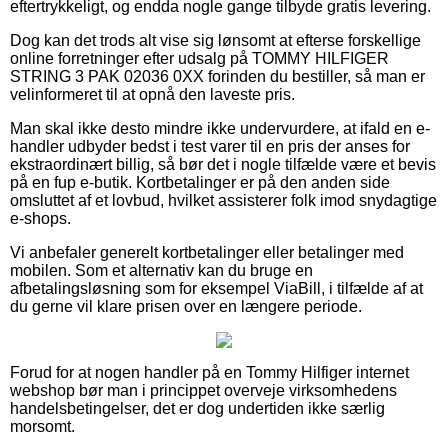
eftertrykkeligt, og endda nogle gange tilbyde gratis levering.
Dog kan det trods alt vise sig lønsomt at efterse forskellige
online forretninger efter udsalg på TOMMY HILFIGER
STRING 3 PAK 02036 0XX forinden du bestiller, så man er
velinformeret til at opnå den laveste pris.
Man skal ikke desto mindre ikke undervurdere, at ifald en e-
handler udbyder bedst i test varer til en pris der anses for
ekstraordinært billig, så bør det i nogle tilfælde være et bevis
på en fup e-butik. Kortbetalinger er på den anden side
omsluttet af et lovbud, hvilket assisterer folk imod snydagtige
e-shops.
Vi anbefaler generelt kortbetalinger eller betalinger med
mobilen. Som et alternativ kan du bruge en
afbetalingsløsning som for eksempel ViaBill, i tilfælde af at
du gerne vil klare prisen over en længere periode.
Forud for at nogen handler på en Tommy Hilfiger internet
webshop bør man i princippet overveje virksomhedens
handelsbetingelser, det er dog undertiden ikke særlig
morsomt.