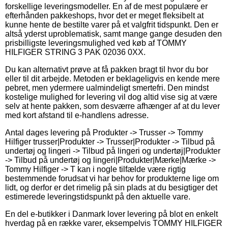
forskellige leveringsmodeller. En af de mest populære er
efterhånden pakkeshops, hvor det er meget fleksibelt at
kunne hente de bestilte varer på et valgfrit tidspunkt. Den er
altså yderst uproblematisk, samt mange gange desuden den
prisbilligste leveringsmulighed ved køb af TOMMY
HILFIGER STRING 3 PAK 02036 0XX.
Du kan alternativt prøve at få pakken bragt til hvor du bor
eller til dit arbejde. Metoden er beklageligvis en kende mere
pebret, men ydermere ualmindeligt smertefri. Den mindst
kostelige mulighed for levering vil dog altid vise sig at være
selv at hente pakken, som desværre afhænger af at du lever
med kort afstand til e-handlens adresse.
Antal dages levering på Produkter -> Trusser -> Tommy
Hilfiger trusser|Produkter -> Trusser|Produkter -> Tilbud på
undertøj og lingeri -> Tilbud på lingeri og undertøj|Produkter
-> Tilbud på undertøj og lingeri|Produkter|Mærke|Mærke ->
Tommy Hilfiger -> T kan i nogle tilfælde være rigtig
bestemmende forudsat vi har behov for produkterne lige om
lidt, og derfor er det rimelig på sin plads at du besigtiger det
estimerede leveringstidspunkt på den aktuelle vare.
En del e-butikker i Danmark lover levering på blot en enkelt
hverdag på en række varer, eksempelvis TOMMY HILFIGER