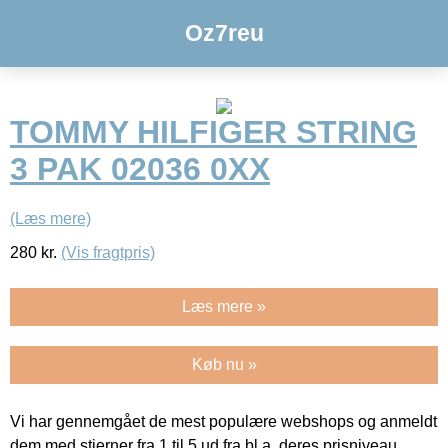
Oz7reu
TOMMY HILFIGER STRING
3 PAK 02036 0XX
(Læs mere)
280
kr.
(Vis fragtpris)
Læs mere »
Køb nu »
Vi har gennemgået de mest populære webshops og anmeldt
dem med stjerner fra 1 til 5 ud fra bl.a. deres prisniveau,