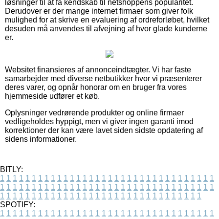
løsninger til at få kendskab til netshoppens popularitet.
Derudover er der mange internet firmaer som giver folk
mulighed for at skrive en evaluering af ordreforløbet, hvilket
desuden må anvendes til afvejning af hvor glade kunderne
er.
Websitet finansieres af annonceindtægter. Vi har faste
samarbejder med diverse netbutikker hvor vi præsenterer
deres varer, og opnår honorar om en bruger fra vores
hjemmeside udfører et køb.
Oplysninger vedrørende produkter og online firmaer
vedligeholdes hyppigt, men vi giver ingen garanti imod
korrektioner der kan være lavet siden sidste opdatering af
sidens informationer.
BITLY:
1
1
1
1
1
1
1
1
1
1
1
1
1
1
1
1
1
1
1
1
1
1
1
1
1
1
1
1
1
1
1
1
1
1
1
1
1
1
1
1
1
1
1
1
1
1
1
1
1
1
1
1
1
1
1
1
1
1
1
1
1
1
1
1
1
1
1
1
1
1
1
1
1
1
1
1
1
1
1
1
1
1
1
1
1
1
1
1
1
1
1
1
1
1
1
1
1
1
1
1
SPOTIFY:
1
1
1
1
1
1
1
1
1
1
1
1
1
1
1
1
1
1
1
1
1
1
1
1
1
1
1
1
1
1
1
1
1
1