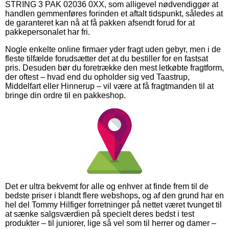
STRING 3 PAK 02036 0XX, som alligevel nødvendiggør at
handlen gemmenføres forinden et aftalt tidspunkt, således at
de garanteret kan nå at få pakken afsendt forud for at
pakkepersonalet har fri.
Nogle enkelte online firmaer yder fragt uden gebyr, men i de
fleste tilfælde forudsætter det at du bestiller for en fastsat
pris. Desuden bør du foretrække den mest letkøbte fragtform,
der oftest – hvad end du opholder sig ved Taastrup,
Middelfart eller Hinnerup – vil være at få fragtmanden til at
bringe din ordre til en pakkeshop.
Det er ultra bekvemt for alle og enhver at finde frem til de
bedste priser i blandt flere webshops, og af den grund har en
hel del Tommy Hilfiger forretninger på nettet været tvunget til
at sænke salgsværdien på specielt deres bedst i test
produkter – til juniorer, lige så vel som til herrer og damer –