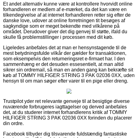
Et andet alternativ kunne være at kontrollere hvorvidt online
forhandleren er medlem af e-mærket, da det kan være en
tilkendegivelse af at internet forhandleren retter sig efter de
danske love, udover at online forretningen tit besøges af
sagkyndige som er meget bekendte med vilkårene på
området. Derudover giver det dig genvej til støtte, ifald du
skulle få problemstillinger i processen med dit køb.
Ligeledes anbefales det at man er hensynstagende til de
mest betydningsfulde vilkår der gælder for transaktionen,
som eksempelvis den returneringsret e-firmaet har. I den
sammenhæng er det desuden essesentielt, at man altid
sikrer sin ordremail, så man en anden gang kan bekræfte sit
køb af TOMMY HILFIGER STRING 3 PAK 02036 0XX, uden
hensyn til om man søger efter varer til en pige eller dreng.
Trustpilot yder ret relevante genveje til at besigtige diverse
nuværende forbrugeres iagttagelser og derved anbefales
det, at du studerer internet forhandlerens kritik af TOMMY
HILFIGER STRING 3 PAK 02036 0XX forinden du placerer
din ordre.
Facebook tilbyder dig tilsvarende fuldstændig fantastiske