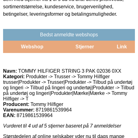
sortimentstørrelse, kundeservice, brugervenlighed,
betingelser, leveringsformer og betalingsmuligheder.
Bedst anmeldte webshops
Webshop
Stjerner
Link
Navn:
TOMMY HILFIGER STRING 3 PAK 02036 0XX
Kategori:
Produkter -> Trusser -> Tommy Hilfiger
trusser|Produkter -> Trusser|Produkter -> Tilbud på undertøj
og lingeri -> Tilbud på lingeri og undertøj|Produkter -> Tilbud
på undertøj og lingeri|Produkter|Mærke|Mærke -> Tommy
Hilfiger -> T
Producent:
Tommy Hilfiger
Varenummer:
8719861539964
EAN:
8719861539964
Vurderet til
4
ud af 5 stjerner baseret på
7
anmeldelser
Størstedelen af online selskaber yder nu til dags mange