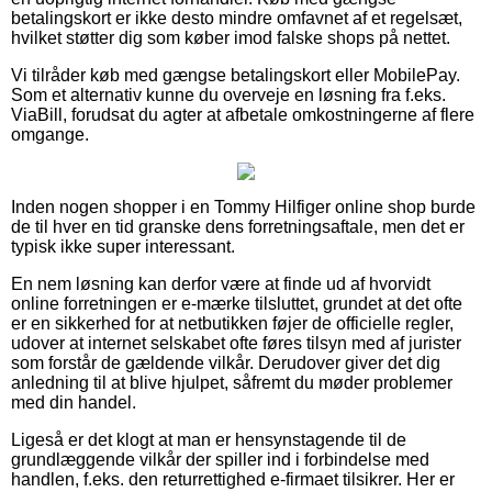
betalingskort er ikke desto mindre omfavnet af et regelsæt,
hvilket støtter dig som køber imod falske shops på nettet.
Vi tilråder køb med gængse betalingskort eller MobilePay.
Som et alternativ kunne du overveje en løsning fra f.eks.
ViaBill, forudsat du agter at afbetale omkostningerne af flere
omgange.
Inden nogen shopper i en Tommy Hilfiger online shop burde
de til hver en tid granske dens forretningsaftale, men det er
typisk ikke super interessant.
En nem løsning kan derfor være at finde ud af hvorvidt
online forretningen er e-mærke tilsluttet, grundet at det ofte
er en sikkerhed for at netbutikken føjer de officielle regler,
udover at internet selskabet ofte føres tilsyn med af jurister
som forstår de gældende vilkår. Derudover giver det dig
anledning til at blive hjulpet, såfremt du møder problemer
med din handel.
Ligeså er det klogt at man er hensynstagende til de
grundlæggende vilkår der spiller ind i forbindelse med
handlen, f.eks. den returrettighed e-firmaet tilsikrer. Her er