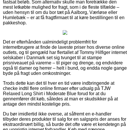
fastsat beløb. Som alternativ skulle man foretrække den
mest letkøbte mulighed for fragt, som i de fleste tilfælde –
uden hensyn til om du bor tæt på Aalborg, Værløse eller
Humlebæk – er at få fragtfirmaet til at køre bestillingen til en
pakkeshop.
Det er efterhånden ualmindeligt problemfrit for
internetbrugere at finde de laveste priser hos diverse online
outlets, og til gengæld har flertallet af Tommy Hilfiger internet
selskaber i Danmark set sig tvunget til at stampe
prisniveauet på varerne – til piger og drenge, og endvidere
også til damer og herrer – helt i bund, og endda nogle gange
byde på fragt uden omkostninger.
Trods dette kan det til hver en tid være indbringende at
checke indtil flere online firmaer efter udsalg på TJW
Relaxed Long Shirt i Moderate Blue forud for at du
gennemfører dit køb, således at man er skudsikker på at
antage den mindst kostelige pris.
Du bør imidlertid ikke overse, at såfremt en e-handler
tilbyder deres produkter til salg for en salgspris der anses for
ekstraordinært billig, så burde det ofte være et kendetegn på
en uoprigtig internet forhandler. Køb med gængse