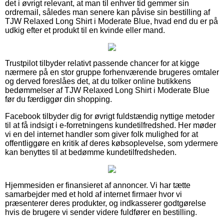
det i øvrigt relevant, at man til enhver tid gemmer sin
ordremail, således man senere kan påvise sin bestilling af
TJW Relaxed Long Shirt i Moderate Blue, hvad end du er på
udkig efter et produkt til en kvinde eller mand.
Trustpilot tilbyder relativt passende chancer for at kigge
nærmere på en stor gruppe forhenværende brugeres omtaler
og derved foreslåes det, at du tolker online butikkens
bedømmelser af TJW Relaxed Long Shirt i Moderate Blue
før du færdiggør din shopping.
Facebook tilbyder dig for øvrigt fuldstændig nyttige metoder
til at få indsigt i e-forretningens kundetilfredshed. Her møder
vi en del internet handler som giver folk mulighed for at
offentliggøre en kritik af deres købsoplevelse, som ydermere
kan benyttes til at bedømme kundetilfredsheden.
Hjemmesiden er finansieret af annoncer. Vi har tætte
samarbejder med et hold af internet firmaer hvor vi
præsenterer deres produkter, og indkasserer godtgørelse
hvis de brugere vi sender videre fuldfører en bestilling.