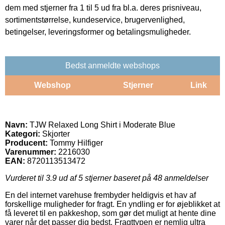
dem med stjerner fra 1 til 5 ud fra bl.a. deres prisniveau,
sortimentstørrelse, kundeservice, brugervenlighed,
betingelser, leveringsformer og betalingsmuligheder.
Bedst anmeldte webshops
Webshop
Stjerner
Link
Navn:
TJW Relaxed Long Shirt i Moderate Blue
Kategori:
Skjorter
Producent:
Tommy Hilfiger
Varenummer:
2216030
EAN:
8720113513472
Vurderet til
3.9
ud af 5 stjerner baseret på
48
anmeldelser
En del internet varehuse frembyder heldigvis et hav af
forskellige muligheder for fragt. En yndling er for øjeblikket at
få leveret til en pakkeshop, som gør det muligt at hente dine
varer når det passer dig bedst. Fragttypen er nemlig ultra