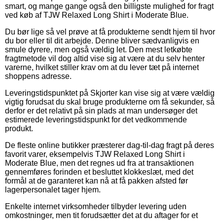
smart, og mange gange også den billigste mulighed for fragt
ved køb af TJW Relaxed Long Shirt i Moderate Blue.
Du bør lige så vel prøve at få produkterne sendt hjem til hvor
du bor eller til dit arbejde. Denne bliver sædvanligvis en
smule dyrere, men også vældig let. Den mest letkøbte
fragtmetode vil dog altid vise sig at være at du selv henter
varerne, hvilket stiller krav om at du lever tæt på internet
shoppens adresse.
Leveringstidspunktet på Skjorter kan vise sig at være vældig
vigtig forudsat du skal bruge produkterne om få sekunder, så
derfor er det relativt på sin plads at man undersøger det
estimerede leveringstidspunkt for det vedkommende
produkt.
De fleste online butikker præsterer dag-til-dag fragt på deres
favorit varer, eksempelvis TJW Relaxed Long Shirt i
Moderate Blue, men det regnes ud fra at transaktionen
gennemføres forinden et besluttet klokkeslæt, med det
formål at de garanteret kan nå at få pakken afsted før
lagerpersonalet tager hjem.
Enkelte internet virksomheder tilbyder levering uden
omkostninger, men tit forudsætter det at du aftager for et