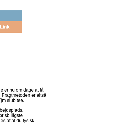
Link
ge er nu om dage at få
. Fragtmetoden er altså
jm slub tee.
rbejdsplads.
isbilligste
s af at du fysisk