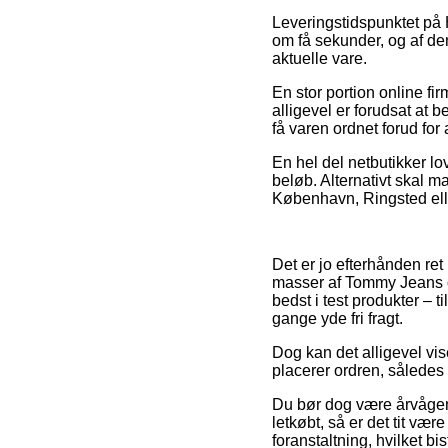
Leveringstidspunktet på 
om få sekunder, og af den
aktuelle vare.
En stor portion online fi
alligevel er forudsat at b
få varen ordnet forud for a
En hel del netbutikker lov
beløb. Alternativt skal 
København, Ringsted eller
Det er jo efterhånden ret
masser af Tommy Jeans on
bedst i test produkter – 
gange yde fri fragt.
Dog kan det alligevel vis
placerer ordren, således 
Du bør dog være årvågen 
letkøbt, så er det tit vær
foranstaltning, hvilket 