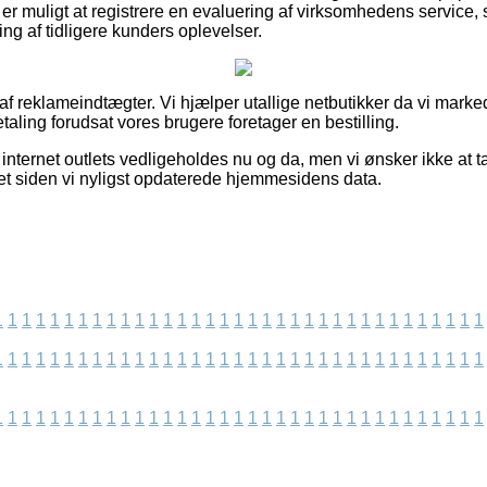
t er muligt at registrere en evaluering af virksomhedens service,
ring af tidligere kunders oplevelser.
t af reklameindtægter. Vi hjælper utallige netbutikker da vi mar
etaling forudsat vores brugere foretager en bestilling.
nternet outlets vedligeholdes nu og da, men vi ønsker ikke at ta
t siden vi nyligst opdaterede hjemmesidens data.
1
1
1
1
1
1
1
1
1
1
1
1
1
1
1
1
1
1
1
1
1
1
1
1
1
1
1
1
1
1
1
1
1
1
1
1
1
1
1
1
1
1
1
1
1
1
1
1
1
1
1
1
1
1
1
1
1
1
1
1
1
1
1
1
1
1
1
1
1
1
1
1
1
1
1
1
1
1
1
1
1
1
1
1
1
1
1
1
1
1
1
1
1
1
1
1
1
1
1
1
1
1
1
1
1