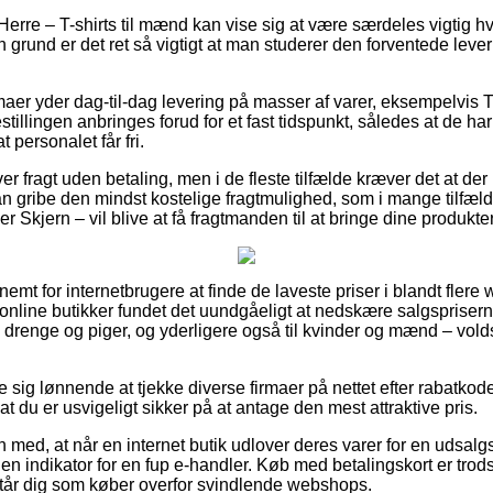
Herre – T-shirts til mænd kan vise sig at være særdeles vigtig h
 grund er det ret så vigtigt at man studerer den forventede lev
rmaer yder dag-til-dag levering på masser af varer, eksempelvis 
estillingen anbringes forud for et fast tidspunkt, således at de har
t personalet får fri.
er fragt uden betaling, men i de fleste tilfælde kræver det at der
man gribe den mindst kostelige fragtmulighed, som i mange tilfæl
 Skjern – vil blive at få fragtmanden til at bringe dine produkter 
 nemt for internetbrugere at finde de laveste priser i blandt flere
line butikker fundet det uundgåeligt at nedskære salgsprisern
til drenge og piger, og yderligere også til kvinder og mænd – vo
e sig lønnende at tjekke diverse firmaer på nettet efter rabatkod
at du er usvigeligt sikker på at antage den mest attraktive pris.
med, at når en internet butik udlover deres varer for en udsalgs
e en indikator for en fup e-handler. Køb med betalingskort er trods
bistår dig som køber overfor svindlende webshops.