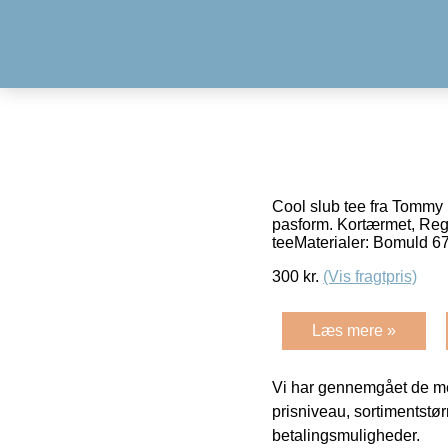
Cool slub tee fra Tommy H
pasform. Kortærmet, Regu
teeMaterialer: Bomuld 
300
kr.
(Vis fragtpris)
Læs mere »
Vi har gennemgået de mes
prisniveau, sortimentstø
betalingsmuligheder.