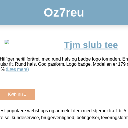
Oz7reu
Tjm slub tee
ilfiger hertil foråret, med rund hals og badge logo forneden. En T
lar fit, Rund hals, God pasform, Logo badge, Modellen er 179 c
67%
(Læs mere)
Køb nu »
t populære webshops og anmeldt dem med stjerner fra 1 til 5 ud
rrelse, kundeservice, brugervenlighed, betingelser, leveringsfor