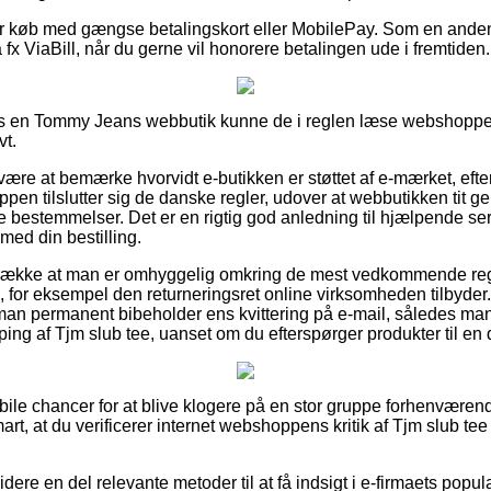
 for køb med gængse betalingskort eller MobilePay. Som en and
ra fx ViaBill, når du gerne vil honorere betalingen ude i fremtiden.
 en Tommy Jeans webbutik kunne de i reglen læse webshoppens
vt.
re at bemærke hvorvidt e-butikken er støttet af e-mærket, eft
hoppen tilslutter sig de danske regler, udover at webbutikken tit 
e bestemmelser. Det er en rigtig god anledning til hjælpende ser
med din bestilling.
etrække at man er omhyggelig omkring de mest vedkommende re
for eksempel den returneringsret online virksomheden tilbyder. I
man permanent bibeholder ens kvittering på e-mail, således ma
ng af Tjm slub tee, uanset om du efterspørger produkter til en d
abile chancer for at blive klogere på en stor gruppe forhenværen
art, at du verificerer internet webshoppens kritik af Tjm slub te
re en del relevante metoder til at få indsigt i e-firmaets popula