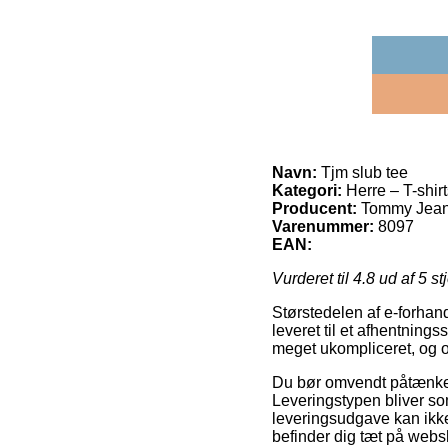
Navn:
Tjm slub tee
Kategori:
Herre – T-shir
Producent:
Tommy Jea
Varenummer:
8097
EAN:
Vurderet til
4.8
ud af 5 st
Størstedelen af e-forhan
leveret til et afhentning
meget ukompliceret, og o
Du bør omvendt påtænke at
Leveringstypen bliver so
leveringsudgave kan ikke
befinder dig tæt på web