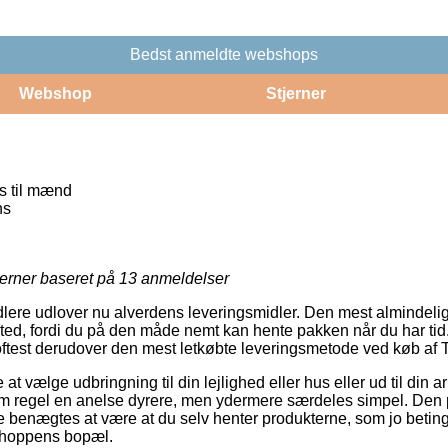
Bedst anmeldte webshops
Webshop
Stjerner
ts til mænd
ns
jerner baseret på
13
anmeldelser
dlere udlover nu alverdens leveringsmidler. Den mest almindeli
ssted, fordi du på den måde nemt kan hente pakken når du har tid
ftest derudover den mest letkøbte leveringsmetode ved køb af T
 vælge udbringning til din lejlighed eller hus eller ud til din a
m regel en anelse dyrere, men ydermere særdeles simpel. Den pr
 benægtes at være at du selv henter produkterne, som jo betinge
shoppens bopæl.