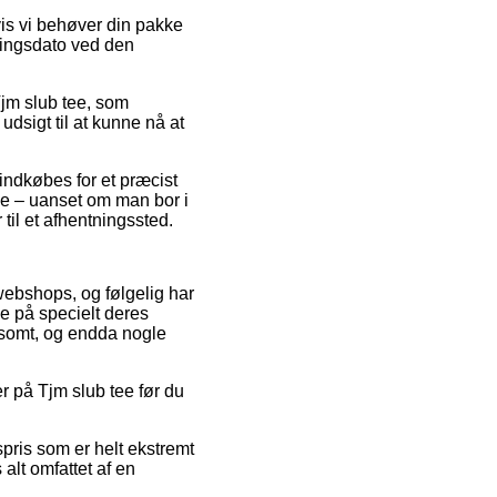
vis vi behøver din pakke
eringsdato ved den
Tjm slub tee, som
 udsigt til at kunne nå at
 indkøbes for et præcist
de – uanset om man bor i
til et afhentningssted.
 webshops, og følgelig har
e på specielt deres
ldsomt, og endda nogle
er på Tjm slub tee før du
pris som er helt ekstremt
 alt omfattet af en