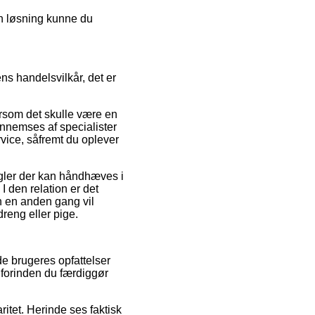
en løsning kunne du
 handelsvilkår, det er
ersom det skulle være en
gennemses af specialister
vice, såfremt du oplever
gler der kan håndhæves i
 den relation er det
n en anden gang vil
reng eller pige.
de brugeres opfattelser
e forinden du færdiggør
ritet. Herinde ses faktisk