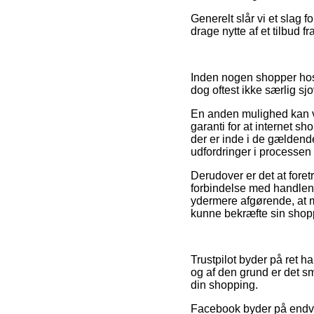
Generelt slår vi et slag
drage nytte af et tilbud f
Inden nogen shopper hos
dog oftest ikke særlig sjo
En anden mulighed kan væ
garanti for at internet s
der er inde i de gældend
udfordringer i processen 
Derudover er det at for
forbindelse med handlen, 
ydermere afgørende, at 
kunne bekræfte sin shoppi
Trustpilot byder på ret h
og af den grund er det sm
din shopping.
Facebook byder på endvide