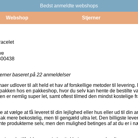
Bedst anmeldte webshops
Webshop
Stjerner
acelet
ve
300438
jerner baseret på
22
anmeldelser
maer udlover til alt held et hav af forskellige metoder til leverin
 pakken hos en pakkeshop, hvor du selv kan hente de bestilte va
en er nemlig super let, samt oftest tilmed den mindst kostelige 
 at vælge at få leveret til din lejlighed eller hus eller ud til din 
ak mere bekostelig, men til gengæld ultra let. Den billigste lever
ente produkterne selv, men den mulighed betinges af at du er i n