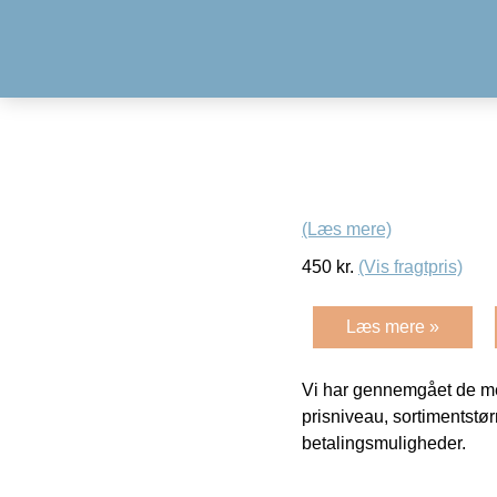
(Læs mere)
450
kr.
(Vis fragtpris)
Læs mere »
Vi har gennemgået de mes
prisniveau, sortimentstø
betalingsmuligheder.