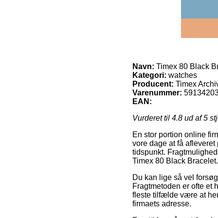
Navn:
Timex 80 Black Br
Kategori:
watches
Producent:
Timex Archi
Varenummer:
5913420
EAN:
Vurderet til
4.8
ud af 5 st
En stor portion online fir
vore dage at få afleveret
tidspunkt. Fragtmulighed
Timex 80 Black Bracelet.
Du kan lige så vel forsøge
Fragtmetoden er ofte et h
fleste tilfælde være at h
firmaets adresse.