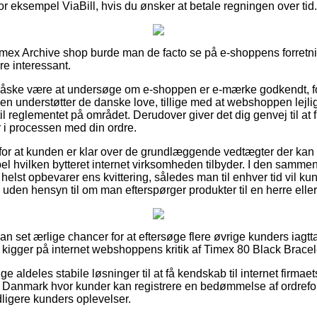
r eksempel ViaBill, hvis du ønsker at betale regningen over tid.
Timex Archive shop burde man de facto se på e-shoppens forretn
re interessant.
måske være at undersøge om e-shoppen er e-mærke godkendt, for
en understøtter de danske love, tillige med at webshoppen lejli
il reglementet på området. Derudover giver det dig genvej til at 
r i processen med din ordre.
g for at kunden er klar over de grundlæggende vedtægter der kan
l hvilken bytteret internet virksomheden tilbyder. I den samm
helst opbevarer ens kvittering, således man til enhver tid vil kun
 uden hensyn til om man efterspørger produkter til en herre elle
dan set ærlige chancer for at eftersøge flere øvrige kunders iagt
 du kigger på internet webshoppens kritik af Timex 80 Black Brace
ge aldeles stabile løsninger til at få kendskab til internet firmaets
i Danmark hvor kunder kan registrere en bedømmelse af ordrefo
dligere kunders oplevelser.