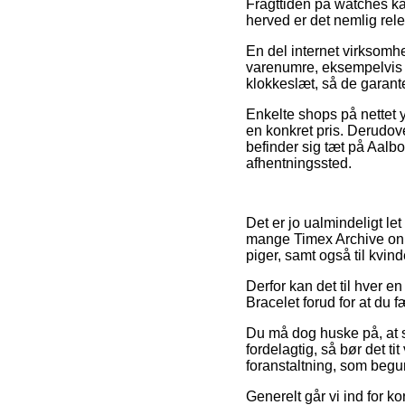
Fragttiden på watches ka
herved er det nemlig rel
En del internet virksomh
varenumre, eksempelvis Ti
klokkeslæt, så de garante
Enkelte shops på nettet yd
en konkret pris. Derudov
befinder sig tæt på Aalbor
afhentningssted.
Det er jo ualmindeligt let
mange Timex Archive onli
piger, samt også til kvin
Derfor kan det til hver e
Bracelet forud for at du 
Du må dog huske på, at så
fordelagtig, så bør det ti
foranstaltning, som begun
Generelt går vi ind for 