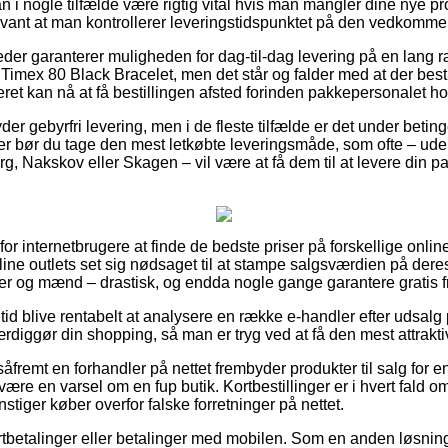
n i nogle tilfælde være rigtig vital hvis man mangler dine nye 
evant at man kontrollerer leveringstidspunktet på den vedkomme
eder garanterer muligheden for dag-til-dag levering på en lang 
mex 80 Black Bracelet, men det står og falder med at der bestil
ret kan nå at få bestillingen afsted forinden pakkepersonalet hol
er gebyrfri levering, men i de fleste tilfælde er det under betinge
er bør du tage den mest letkøbte leveringsmåde, som ofte – ude
g, Nakskov eller Skagen – vil være at få dem til at levere din pak
 for internetbrugere at finde de bedste priser på forskellige onlin
ne outlets set sig nødsaget til at stampe salgsværdien på deres
der og mænd – drastisk, og endda nogle gange garantere gratis f
n tid blive rentabelt at analysere en række e-handler efter udsal
færdiggør din shopping, så man er tryg ved at få den mest attrakti
fremt en forhandler på nettet frembyder produkter til salg for e
t være en varsel om en fup butik. Kortbestillinger er i hvert fald om
stiger køber overfor falske forretninger på nettet.
kortbetalinger eller betalinger med mobilen. Som en anden løsni