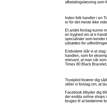
afbetalingsløsning som fo
Inden folk handler i en 
er for det meste ikke vide
Et andet forslag kunne 
en tryghed om at e-handl
specialister som kender t
udsættes for udfordringe
Endvidere slår vi et sla
handlen, som for eksempe
relevant, at man når som 
Timex 80 Black Bracelet,
Trustpilot forærer dig så
stiller vi forslag om, at
Facebook tilbyder dig tilli
der endda online shops 
bruges til at bedømme ti