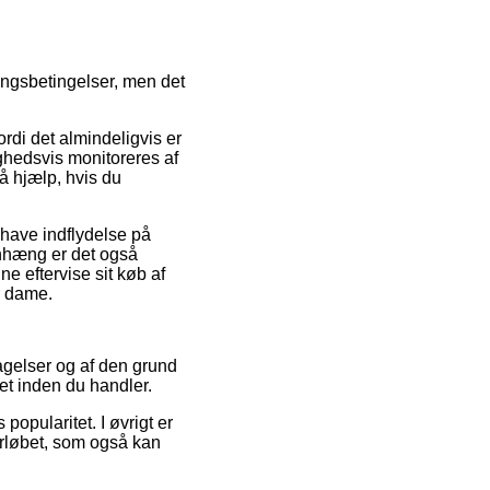
ingsbetingelser, men det
di det almindeligvis er
ghedsvis monitoreres af
få hjælp, hvis du
 have indflydelse på
enhæng er det også
ne eftervise sit køb af
r dame.
tagelser og af den grund
let inden du handler.
 popularitet. I øvrigt er
rløbet, som også kan