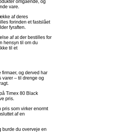
produkter omgående, og
nde vare.
række af deres
les forinden et fastslået
der fyraften.
lse af at der bestilles for
n hensyn til om du
ke til et
e firmaer, og derved har
 varer – til drenge og
ragt.
g på Timex 80 Black
ve pris.
n pris som virker enormt
sluttet af en
ng burde du overveje en