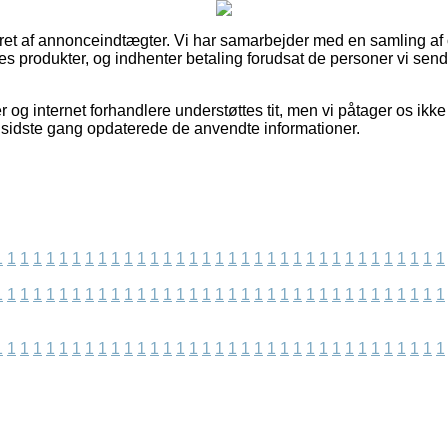
ret af annonceindtægter. Vi har samarbejder med en samling af o
rnes produkter, og indhenter betaling forudsat de personer vi send
og internet forhandlere understøttes tit, men vi påtager os ikke
vi sidste gang opdaterede de anvendte informationer.
1
1
1
1
1
1
1
1
1
1
1
1
1
1
1
1
1
1
1
1
1
1
1
1
1
1
1
1
1
1
1
1
1
1
1
1
1
1
1
1
1
1
1
1
1
1
1
1
1
1
1
1
1
1
1
1
1
1
1
1
1
1
1
1
1
1
1
1
1
1
1
1
1
1
1
1
1
1
1
1
1
1
1
1
1
1
1
1
1
1
1
1
1
1
1
1
1
1
1
1
1
1
1
1
1