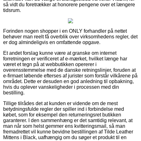
så vidt du foretrækker at honorere pengene over et længere
tidsrum.
Forinden nogen shopper i en ONLY forhandler på nettet
behøver man reelt få overblik over virksomhedens regler, det
er dog almindeligvis en omfattende opgave.
Et andet forslag kunne være at granske om internet
forretningen er verificeret af e-mærket, hvilket længe har
været et tegn på at webbutikken opererer i
overensstemmelse med de danske retningslinjer, foruden at
e-firmaet løbende efterses af jurister som forstår vilkårene på
området. Dette er desuden en god anledning til opbakning,
hvis du oplever vanskeligheder i processen med din
bestilling.
Tillige tilrådes det at kunden er vidende om de mest
betydningsfulde regler der spiller ind i forbindelse med
købet, som for eksempel den returneringsret butikken
garanterer. I den sammenhæng er det samtidig relevant, at
man når som helst gemmer ens kvitteringsmail, så man
fremadrettet vil kunne bevidne bestillingen af Tilde Leather
Mittens i Black, uafhængig om du søger et produkt til en