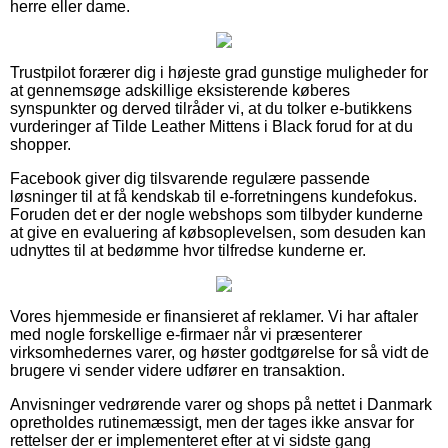
herre eller dame.
Trustpilot forærer dig i højeste grad gunstige muligheder for
at gennemsøge adskillige eksisterende køberes
synspunkter og derved tilråder vi, at du tolker e-butikkens
vurderinger af Tilde Leather Mittens i Black forud for at du
shopper.
Facebook giver dig tilsvarende regulære passende
løsninger til at få kendskab til e-forretningens kundefokus.
Foruden det er der nogle webshops som tilbyder kunderne
at give en evaluering af købsoplevelsen, som desuden kan
udnyttes til at bedømme hvor tilfredse kunderne er.
Vores hjemmeside er finansieret af reklamer. Vi har aftaler
med nogle forskellige e-firmaer når vi præsenterer
virksomhedernes varer, og høster godtgørelse for så vidt de
brugere vi sender videre udfører en transaktion.
Anvisninger vedrørende varer og shops på nettet i Danmark
opretholdes rutinemæssigt, men der tages ikke ansvar for
rettelser der er implementeret efter at vi sidste gang