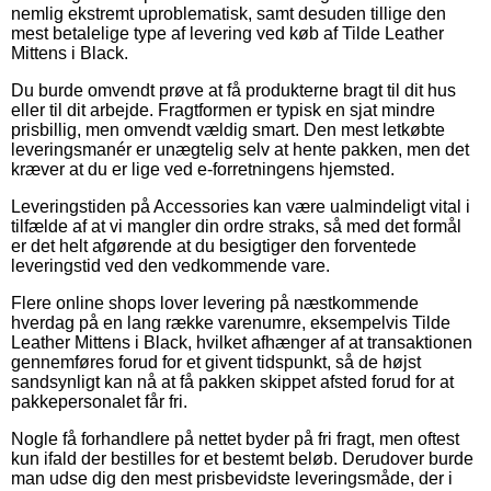
nemlig ekstremt uproblematisk, samt desuden tillige den
mest betalelige type af levering ved køb af Tilde Leather
Mittens i Black.
Du burde omvendt prøve at få produkterne bragt til dit hus
eller til dit arbejde. Fragtformen er typisk en sjat mindre
prisbillig, men omvendt vældig smart. Den mest letkøbte
leveringsmanér er unægtelig selv at hente pakken, men det
kræver at du er lige ved e-forretningens hjemsted.
Leveringstiden på Accessories kan være ualmindeligt vital i
tilfælde af at vi mangler din ordre straks, så med det formål
er det helt afgørende at du besigtiger den forventede
leveringstid ved den vedkommende vare.
Flere online shops lover levering på næstkommende
hverdag på en lang række varenumre, eksempelvis Tilde
Leather Mittens i Black, hvilket afhænger af at transaktionen
gennemføres forud for et givent tidspunkt, så de højst
sandsynligt kan nå at få pakken skippet afsted forud for at
pakkepersonalet får fri.
Nogle få forhandlere på nettet byder på fri fragt, men oftest
kun ifald der bestilles for et bestemt beløb. Derudover burde
man udse dig den mest prisbevidste leveringsmåde, der i