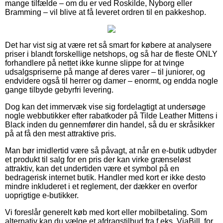
mange tilfælde – om du er ved Roskilde, Nyborg eller
Bramming – vil blive at få leveret ordren til en pakkeshop.
Det har vist sig at være ret så smart for købere at analysere
priser i blandt forskellige netshops, og så har de fleste ONLY
forhandlere på nettet ikke kunne slippe for at tvinge
udsalgspriserne på mange af deres varer – til juniorer, og
endvidere også til herrer og damer – enormt, og endda nogle
gange tilbyde gebyrfri levering.
Dog kan det immervæk vise sig fordelagtigt at undersøge
nogle webbutikker efter rabatkoder på Tilde Leather Mittens i
Black inden du gennemfører din handel, så du er skråsikker
på at få den mest attraktive pris.
Man bør imidlertid være så påvagt, at når en e-butik udbyder
et produkt til salg for en pris der kan virke grænseløst
attraktiv, kan det undertiden være et symbol på en
bedragerisk internet butik. Handler med kort er ikke desto
mindre inkluderet i et reglement, der dækker en overfor
uoprigtige e-butikker.
Vi foreslår generelt køb med kort eller mobilbetaling. Som
alternativ kan du vælge et afdragstilbud fra f.eks. ViaBill, for