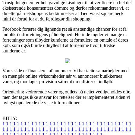
Trustpilot genererer helt gavnlige løsninger til at verificere en hel del
eksisterende konsumenters domme og derfor rekommanderer vi, at
du eftergår netshoppens bedømmelser af Tied waist square neck
mini dr forud for at du færdiggør din shopping.
Facebook forærer dig lignende ret så anstændige chancer for at få
indblik i e-forretningens pålidelighed. Herinde møder vi mange e-
forretninger som tilbyder kunderne at formulere en omtale af deres
køb, som også burde udnyttes til at fornemme hvor tilfredse
kunderne er.
Vores side er finansieret af annoncer. Vi har tætte samarbejder med
en mængde online virksomheder når vi annoncerer butikkernes
varer, og modtager provision såfremt du udfører et indkøb.
Orientering vedrørende varer og outlets på nettet vedligeholdes ofte,
men der tages ikke ansvar for rettelser der er implementeret siden vi
nyligst opdaterede de viste informationer.
BITLY:
1
1
1
1
1
1
1
1
1
1
1
1
1
1
1
1
1
1
1
1
1
1
1
1
1
1
1
1
1
1
1
1
1
1
1
1
1
1
1
1
1
1
1
1
1
1
1
1
1
1
1
1
1
1
1
1
1
1
1
1
1
1
1
1
1
1
1
1
1
1
1
1
1
1
1
1
1
1
1
1
1
1
1
1
1
1
1
1
1
1
1
1
1
1
1
1
1
1
1
1