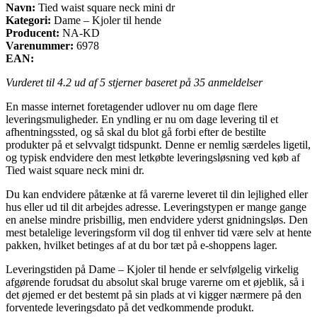
Navn:
Tied waist square neck mini dr
Kategori:
Dame – Kjoler til hende
Producent:
NA-KD
Varenummer:
6978
EAN:
Vurderet til
4.2
ud af 5 stjerner baseret på
35
anmeldelser
En masse internet foretagender udlover nu om dage flere
leveringsmuligheder. En yndling er nu om dage levering til et
afhentningssted, og så skal du blot gå forbi efter de bestilte
produkter på et selvvalgt tidspunkt. Denne er nemlig særdeles ligetil,
og typisk endvidere den mest letkøbte leveringsløsning ved køb af
Tied waist square neck mini dr.
Du kan endvidere påtænke at få varerne leveret til din lejlighed eller
hus eller ud til dit arbejdes adresse. Leveringstypen er mange gange
en anelse mindre prisbillig, men endvidere yderst gnidningsløs. Den
mest betalelige leveringsform vil dog til enhver tid være selv at hente
pakken, hvilket betinges af at du bor tæt på e-shoppens lager.
Leveringstiden på Dame – Kjoler til hende er selvfølgelig virkelig
afgørende forudsat du absolut skal bruge varerne om et øjeblik, så i
det øjemed er det bestemt på sin plads at vi kigger nærmere på den
forventede leveringsdato på det vedkommende produkt.