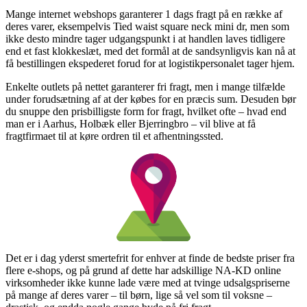
Mange internet webshops garanterer 1 dags fragt på en række af
deres varer, eksempelvis Tied waist square neck mini dr, men som
ikke desto mindre tager udgangspunkt i at handlen laves tidligere
end et fast klokkeslæt, med det formål at de sandsynligvis kan nå at
få bestillingen ekspederet forud for at logistikpersonalet tager hjem.
Enkelte outlets på nettet garanterer fri fragt, men i mange tilfælde
under forudsætning af at der købes for en præcis sum. Desuden bør
du snuppe den prisbilligste form for fragt, hvilket ofte – hvad end
man er i Aarhus, Holbæk eller Bjerringbro – vil blive at få
fragtfirmaet til at køre ordren til et afhentningssted.
Det er i dag yderst smertefrit for enhver at finde de bedste priser fra
flere e-shops, og på grund af dette har adskillige NA-KD online
virksomheder ikke kunne lade være med at tvinge udsalgspriserne
på mange af deres varer – til børn, lige så vel som til voksne –