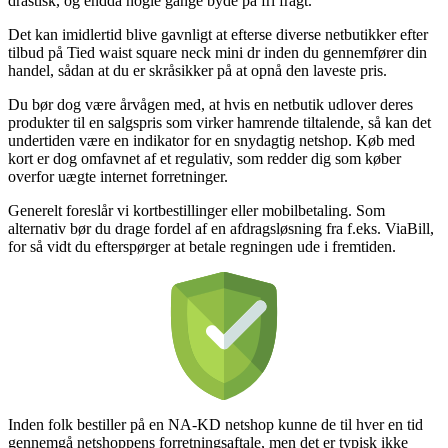
drastisk, og endda nogle gange byde på fri fragt.
Det kan imidlertid blive gavnligt at efterse diverse netbutikker efter
tilbud på Tied waist square neck mini dr inden du gennemfører din
handel, sådan at du er skråsikker på at opnå den laveste pris.
Du bør dog være årvågen med, at hvis en netbutik udlover deres
produkter til en salgspris som virker hamrende tiltalende, så kan det
undertiden være en indikator for en snydagtig netshop. Køb med
kort er dog omfavnet af et regulativ, som redder dig som køber
overfor uægte internet forretninger.
Generelt foreslår vi kortbestillinger eller mobilbetaling. Som
alternativ bør du drage fordel af en afdragsløsning fra f.eks. ViaBill,
for så vidt du efterspørger at betale regningen ude i fremtiden.
Inden folk bestiller på en NA-KD netshop kunne de til hver en tid
gennemgå netshoppens forretningsaftale, men det er typisk ikke