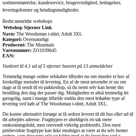
sortimentstørrelse, kundeservice, brugervenlighed, betingelser,
leveringsformer og betalingsmuligheder.
Bedst anmeldte webshops
Webshop
Stjerner
Link
Navn:
The Woodsman t-shirt, Adult 3XL
Kategori:
Overnaturligt
Producent:
The Mountain
Varenummer:
ZO1039645
EAN:
Vurderet til
4.1
ud af 5 stjerner baseret på
13
anmeldelser
Temmelig mange online selskaber tilbyder nu om stunder et hav af
forskellige metoder til levering. En af de mest anvendte er nu om
dage at få sendt til en pakkeshop, så du nemt selv kan hente din
bestilling den dag der passer dig. Muligheden er altså temmelig let
gængelig, samt i mange tilfælde endda den mest letkøbte type af
levering ved køb af The Woodsman t-shirt, Adult 3XL.
Du kunne alternativt forsøge at få ordren leveret til dit hus eller ud til
dit arbejdes adresse. Fragttypen er uheldigvis en tak mere
omkostningsfuld, men omvendt virkelig problemfri. Den mest
prisbevidste fragttype kan ikke modsiges at være at du selv henter
ordren, som desværre står og falder med at du lever lige ved e-