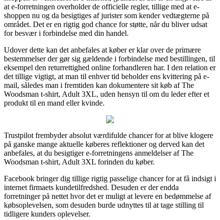
at e-forretningen overholder de officielle regler, tillige med at e-
shoppen nu og da besigtiges af jurister som kender vedtægterne på
området. Det er en rigtig god chance for støtte, når du bliver udsat
for besvær i forbindelse med din handel.
Udover dette kan det anbefales at køber er klar over de primære
bestemmelser der gør sig gældende i forbindelse med bestillingen, til
eksempel den returrettighed online forhandleren har. I den relation er
det tillige vigtigt, at man til enhver tid beholder ens kvittering på e-
mail, således man i fremtiden kan dokumentere sit køb af The
Woodsman t-shirt, Adult 3XL, uden hensyn til om du leder efter et
produkt til en mand eller kvinde.
Trustpilot frembyder absolut værdifulde chancer for at blive klogere
på ganske mange aktuelle køberes reflektioner og derved kan det
anbefales, at du besigtiger e-forretningens anmeldelser af The
Woodsman t-shirt, Adult 3XL forinden du køber.
Facebook bringer dig tillige rigtig passelige chancer for at få indsigt i
internet firmaets kundetilfredshed. Desuden er der endda
forretninger på nettet hvor det er muligt at levere en bedømmelse af
købsoplevelsen, som desuden burde udnyttes til at tage stilling til
tidligere kunders oplevelser.