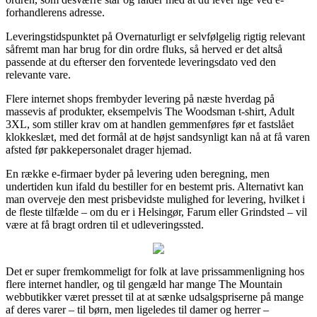
forhandlerens adresse.
Leveringstidspunktet på Overnaturligt er selvfølgelig rigtig relevant
såfremt man har brug for din ordre fluks, så herved er det altså
passende at du efterser den forventede leveringsdato ved den
relevante vare.
Flere internet shops frembyder levering på næste hverdag på
massevis af produkter, eksempelvis The Woodsman t-shirt, Adult
3XL, som stiller krav om at handlen gemmenføres før et fastslået
klokkeslæt, med det formål at de højst sandsynligt kan nå at få varen
afsted før pakkepersonalet drager hjemad.
En række e-firmaer byder på levering uden beregning, men
undertiden kun ifald du bestiller for en bestemt pris. Alternativt kan
man overveje den mest prisbevidste mulighed for levering, hvilket i
de fleste tilfælde – om du er i Helsingør, Farum eller Grindsted – vil
være at få bragt ordren til et udleveringssted.
Det er super fremkommeligt for folk at lave prissammenligning hos
flere internet handler, og til gengæld har mange The Mountain
webbutikker været presset til at at sænke udsalgspriserne på mange
af deres varer – til børn, men ligeledes til damer og herrer –