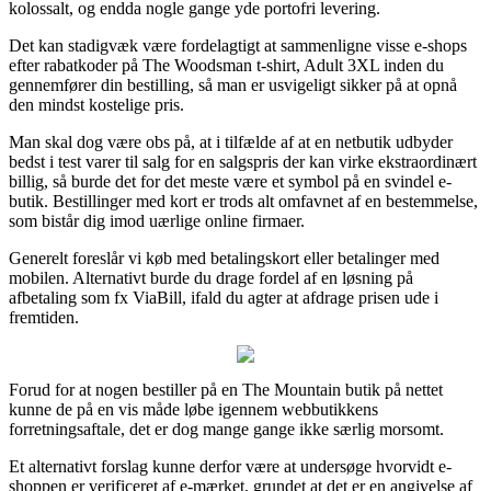
kolossalt, og endda nogle gange yde portofri levering.
Det kan stadigvæk være fordelagtigt at sammenligne visse e-shops
efter rabatkoder på The Woodsman t-shirt, Adult 3XL inden du
gennemfører din bestilling, så man er usvigeligt sikker på at opnå
den mindst kostelige pris.
Man skal dog være obs på, at i tilfælde af at en netbutik udbyder
bedst i test varer til salg for en salgspris der kan virke ekstraordinært
billig, så burde det for det meste være et symbol på en svindel e-
butik. Bestillinger med kort er trods alt omfavnet af en bestemmelse,
som bistår dig imod uærlige online firmaer.
Generelt foreslår vi køb med betalingskort eller betalinger med
mobilen. Alternativt burde du drage fordel af en løsning på
afbetaling som fx ViaBill, ifald du agter at afdrage prisen ude i
fremtiden.
Forud for at nogen bestiller på en The Mountain butik på nettet
kunne de på en vis måde løbe igennem webbutikkens
forretningsaftale, det er dog mange gange ikke særlig morsomt.
Et alternativt forslag kunne derfor være at undersøge hvorvidt e-
shoppen er verificeret af e-mærket, grundet at det er en angivelse af