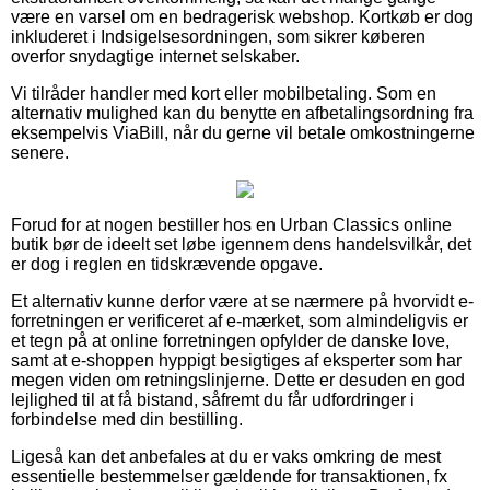
være en varsel om en bedragerisk webshop. Kortkøb er dog
inkluderet i Indsigelsesordningen, som sikrer køberen
overfor snydagtige internet selskaber.
Vi tilråder handler med kort eller mobilbetaling. Som en
alternativ mulighed kan du benytte en afbetalingsordning fra
eksempelvis ViaBill, når du gerne vil betale omkostningerne
senere.
Forud for at nogen bestiller hos en Urban Classics online
butik bør de ideelt set løbe igennem dens handelsvilkår, det
er dog i reglen en tidskrævende opgave.
Et alternativ kunne derfor være at se nærmere på hvorvidt e-
forretningen er verificeret af e-mærket, som almindeligvis er
et tegn på at online forretningen opfylder de danske love,
samt at e-shoppen hyppigt besigtiges af eksperter som har
megen viden om retningslinjerne. Dette er desuden en god
lejlighed til at få bistand, såfremt du får udfordringer i
forbindelse med din bestilling.
Ligeså kan det anbefales at du er vaks omkring de mest
essentielle bestemmelser gældende for transaktionen, fx