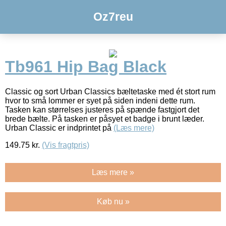
Oz7reu
Tb961 Hip Bag Black
Classic og sort Urban Classics bæltetaske med ét stort rum
hvor to små lommer er syet på siden indeni dette rum.
Tasken kan størrelses justeres på spænde fastgjort det
brede bælte. På tasken er påsyet et badge i brunt læder.
Urban Classic er indprintet på
(Læs mere)
149.75
kr.
(Vis fragtpris)
Læs mere »
Køb nu »