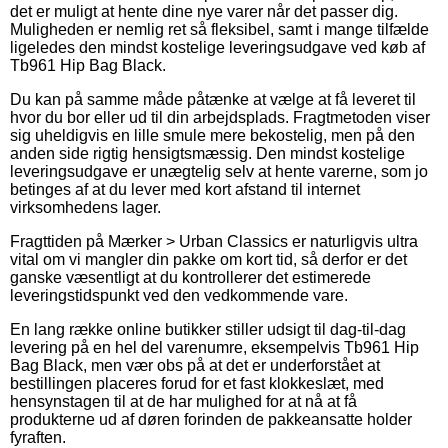
det er muligt at hente dine nye varer når det passer dig.
Muligheden er nemlig ret så fleksibel, samt i mange tilfælde
ligeledes den mindst kostelige leveringsudgave ved køb af
Tb961 Hip Bag Black.
Du kan på samme måde påtænke at vælge at få leveret til
hvor du bor eller ud til din arbejdsplads. Fragtmetoden viser
sig uheldigvis en lille smule mere bekostelig, men på den
anden side rigtig hensigtsmæssig. Den mindst kostelige
leveringsudgave er unægtelig selv at hente varerne, som jo
betinges af at du lever med kort afstand til internet
virksomhedens lager.
Fragttiden på Mærker > Urban Classics er naturligvis ultra
vital om vi mangler din pakke om kort tid, så derfor er det
ganske væsentligt at du kontrollerer det estimerede
leveringstidspunkt ved den vedkommende vare.
En lang række online butikker stiller udsigt til dag-til-dag
levering på en hel del varenumre, eksempelvis Tb961 Hip
Bag Black, men vær obs på at det er underforstået at
bestillingen placeres forud for et fast klokkeslæt, med
hensynstagen til at de har mulighed for at nå at få
produkterne ud af døren forinden de pakkeansatte holder
fyraften.