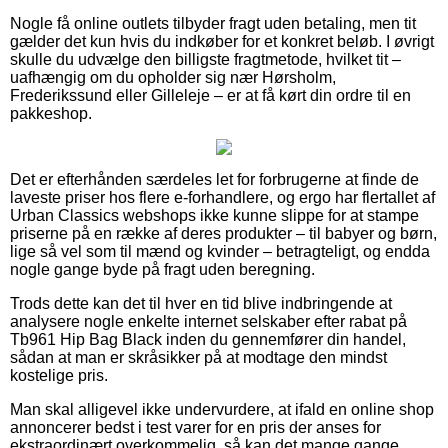
Nogle få online outlets tilbyder fragt uden betaling, men tit
gælder det kun hvis du indkøber for et konkret beløb. I øvrigt
skulle du udvælge den billigste fragtmetode, hvilket tit –
uafhængig om du opholder sig nær Hørsholm,
Frederikssund eller Gilleleje – er at få kørt din ordre til en
pakkeshop.
Det er efterhånden særdeles let for forbrugerne at finde de
laveste priser hos flere e-forhandlere, og ergo har flertallet af
Urban Classics webshops ikke kunne slippe for at stampe
priserne på en række af deres produkter – til babyer og børn,
lige så vel som til mænd og kvinder – betragteligt, og endda
nogle gange byde på fragt uden beregning.
Trods dette kan det til hver en tid blive indbringende at
analysere nogle enkelte internet selskaber efter rabat på
Tb961 Hip Bag Black inden du gennemfører din handel,
sådan at man er skråsikker på at modtage den mindst
kostelige pris.
Man skal alligevel ikke undervurdere, at ifald en online shop
annoncerer bedst i test varer for en pris der anses for
ekstraordinært overkommelig, så kan det mange gange