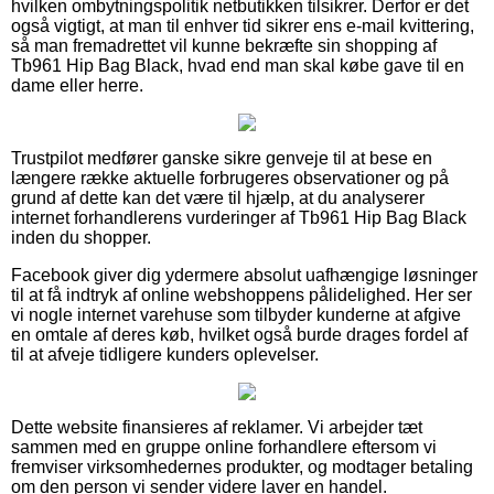
hvilken ombytningspolitik netbutikken tilsikrer. Derfor er det
også vigtigt, at man til enhver tid sikrer ens e-mail kvittering,
så man fremadrettet vil kunne bekræfte sin shopping af
Tb961 Hip Bag Black, hvad end man skal købe gave til en
dame eller herre.
Trustpilot medfører ganske sikre genveje til at bese en
længere række aktuelle forbrugeres observationer og på
grund af dette kan det være til hjælp, at du analyserer
internet forhandlerens vurderinger af Tb961 Hip Bag Black
inden du shopper.
Facebook giver dig ydermere absolut uafhængige løsninger
til at få indtryk af online webshoppens pålidelighed. Her ser
vi nogle internet varehuse som tilbyder kunderne at afgive
en omtale af deres køb, hvilket også burde drages fordel af
til at afveje tidligere kunders oplevelser.
Dette website finansieres af reklamer. Vi arbejder tæt
sammen med en gruppe online forhandlere eftersom vi
fremviser virksomhedernes produkter, og modtager betaling
om den person vi sender videre laver en handel.