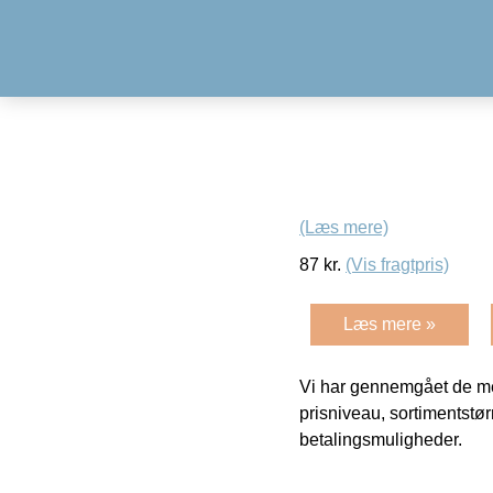
(Læs mere)
87
kr.
(Vis fragtpris)
Læs mere »
Vi har gennemgået de mes
prisniveau, sortimentstø
betalingsmuligheder.