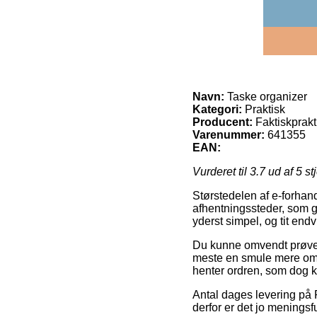
Navn:
Taske organizer
Kategori:
Praktisk
Producent:
Faktiskprakt
Varenummer:
641355
EAN:
Vurderet til
3.7
ud af 5 st
Størstedelen af e-forhan
afhentningssteder, som gi
yderst simpel, og tit end
Du kunne omvendt prøve at 
meste en smule mere omko
henter ordren, som dog kr
Antal dages levering på 
derfor er det jo meningsf