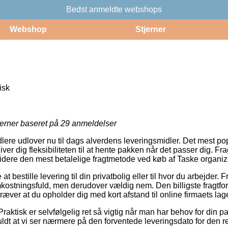
Bedst anmeldte webshops
Webshop
Stjerner
isk
jerner baseret på
29
anmeldelser
dlere udlover nu til dags alverdens leveringsmidler. Det mest 
ver dig fleksibiliteten til at hente pakken når det passer dig. F
videre den mest betalelige fragtmetode ved køb af Taske organiz
bestille levering til din privatbolig eller til hvor du arbejder. 
stningsfuld, men derudover vældig nem. Den billigste fragtfor
æver at du opholder dig med kort afstand til online firmaets lage
Praktisk er selvfølgelig ret så vigtig når man har behov for din
uldt at vi ser nærmere på den forventede leveringsdato for den r