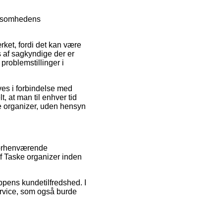
irksomhedens
ket, fordi det kan være
s af sagkyndige der er
 problemstillinger i
ves i forbindelse med
t, at man til enhver tid
e organizer, uden hensyn
 forhenværende
af Taske organizer inden
ppens kundetilfredshed. I
ervice, som også burde