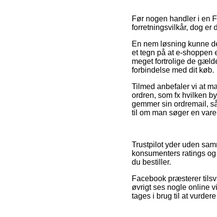
Før nogen handler i en F
forretningsvilkår, dog er 
En nem løsning kunne der
et tegn på at e-shoppen e
meget fortrolige de gælde
forbindelse med dit køb.
Tilmed anbefaler vi at m
ordren, som fx hvilken byt
gemmer sin ordremail, så
til om man søger en vare 
Trustpilot yder uden sa
konsumenters ratings og 
du bestiller.
Facebook præsterer tilsv
øvrigt ses nogle online 
tages i brug til at vurder