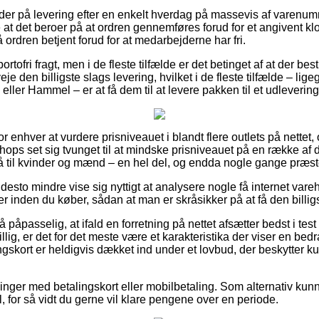
der på levering efter en enkelt hverdag på massevis af varenu
 at det beroer på at ordren gennemføres forud for et angivent kl
få ordren betjent forud for at medarbejderne har fri.
tofri fragt, men i de fleste tilfælde er det betinget af at der best
je den billigste slags levering, hvilket i de fleste tilfælde – lig
eller Hammel – er at få dem til at levere pakken til et udleverin
for enhver at vurdere prisniveauet i blandt flere outlets på nettet,
shops set sig tvunget til at mindske prisniveauet på en række af d
til kvinder og mænd – en hel del, og endda nogle gange præste
desto mindre vise sig nyttigt at analysere nogle få internet var
 inden du køber, sådan at man er skråsikker på at få den billigs
 påpasselig, at ifald en forretning på nettet afsætter bedst i test 
llig, er det for det meste være et karakteristika der viser en bed
kort er heldigvis dækket ind under et lovbud, der beskytter k
illinger med betalingskort eller mobilbetaling. Som alternativ kun
l, for så vidt du gerne vil klare pengene over en periode.