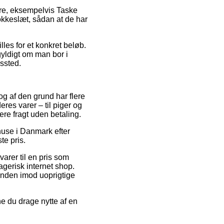
mre, eksempelvis Taske
okkeslæt, sådan at de har
illes for et konkret beløb.
egyldigt om man bor i
gssted.
 og af den grund har flere
eres varer – til piger og
re fragt uden betaling.
ehuse i Danmark efter
te pris.
varer til en pris som
ragerisk internet shop.
unden imod uoprigtige
ne du drage nytte af en