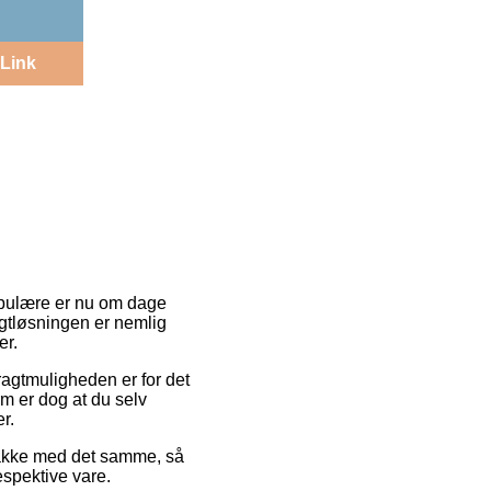
Link
populære er nu om dage
ragtløsningen er nemlig
er.
Fragtmuligheden er for det
m er dog at du selv
r.
 pakke med det samme, så
espektive vare.