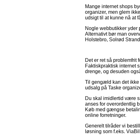
Mange internet shops by
organizer, men glem ikke
udsigt til at kunne nå at 
Nogle webbutikker yder por
Alternativt bør man overve
Holstebro, Solrød Strand 
Det er ret så problemfrit 
Faktiskpraktisk internet 
drenge, og desuden også 
Til gengæld kan det ikke 
udsalg på Taske organizer
Du skal imidlertid være så
anses for overordentlig bi
Køb med gængse betalings
online forretninger.
Generelt tilråder vi best
løsning som f.eks. ViaBil