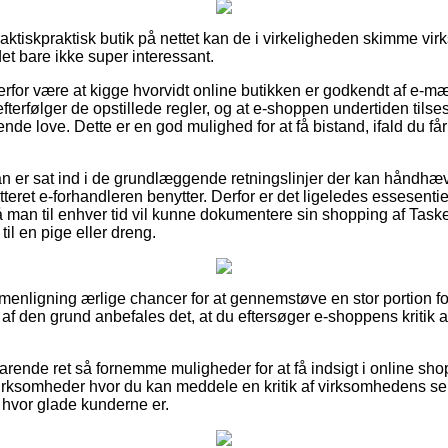
aktiskpraktisk butik på nettet kan de i virkeligheden skimme v
det bare ikke super interessant.
for være at kigge hvorvidt online butikken er godkendt af e-mær
fterfølger de opstillede regler, og at e-shoppen undertiden tilse
nde love. Dette er en god mulighed for at få bistand, ifald du får
an er sat ind i de grundlæggende retningslinjer der kan håndhæ
teret e-forhandleren benytter. Derfor er det ligeledes essesentiel
 man til enhver tid vil kunne dokumentere sin shopping af Task
til en pige eller dreng.
mmenligning ærlige chancer for at gennemstøve en stor portion
af den grund anbefales det, at du eftersøger e-shoppens kritik 
arende ret så fornemme muligheder for at få indsigt i online sho
virksomheder hvor du kan meddele en kritik af virksomhedens s
e hvor glade kunderne er.