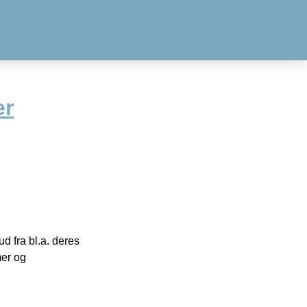
er
 fra bl.a. deres
mer og