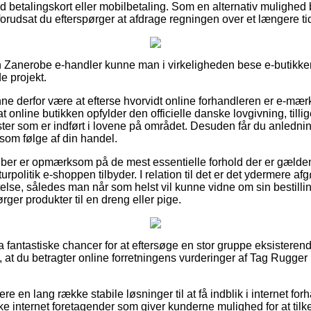
med betalingskort eller mobilbetaling. Som en alternativ mulighe
 forudsat du efterspørger at afdrage regningen over et længere t
n Zanerobe e-handler kunne man i virkeligheden bese e-butikke
de projekt.
 derfor være at efterse hvorvidt online forhandleren er e-mær
 at online butikken opfylder den officielle danske lovgivning, till
ster som er indført i lovene på området. Desuden får du anledning 
som følge af din handel.
 køber er opmærksom på de mest essentielle forhold der er gælde
rpolitik e-shoppen tilbyder. I relation til det er det ydermere af
lse, således man når som helst vil kunne vidne om sin bestill
ger produkter til en dreng eller pige.
ltra fantastiske chancer for at eftersøge en stor gruppe eksisteren
i, at du betragter online forretningens vurderinger af Tag Rugger
e en lang række stabile løsninger til at få indblik i internet fo
e internet foretagender som giver kunderne mulighed for at ti