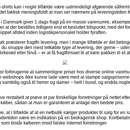
-shirts kan i nogle tilfælde være ualmindeligt afgørende såfremt
 det faktisk meningsfuldt at man ser nærmere på leveringstiden f
er i Danmark giver 1 dags fragt på en masse varenumre, eksemp
 at der bestilles tidligere end et besluttet tidspunkt, med det f
kippet afsted inden logistikpersonalet holder fyraften.
 præsterer fragtfri levering, men i mange tilfælde er det betinge
le du snuppe den mest letkøbte type af levering, der gerne – ud
irkerød eller Nivå – er at få fragtfirmaet til at køre pakken til et 
 for forbrugerne at sammenligne priser hos diverse online varehu
ne webshops ikke kunne lade være med at stampe salgspriserne
 og samtidig også til herrer og damer – helt i bund, og endda nog
ive rentabelt at prøve et par forskellige forretninger på nettet e
køber, sådan at man er garanteret at antage den bedste pris.
 at i tilfælde af at en netbutik sælger produkter til salg for en s
 undertiden være en indikation på en bedragerisk shop. Kortbetaling
v, som bistår køberen imod falske internet forretninger.