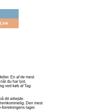
Link
deller. En af de mest
år du har lyst.
ing ved køb af Tag
på dit arbejde.
t fremkommelig. Den mest
-forretningens lager.