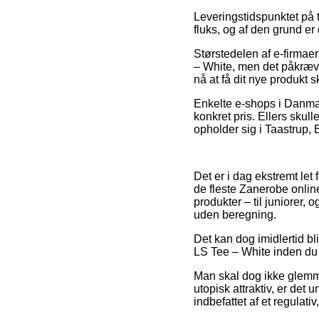
Leveringstidspunktet på t
fluks, og af den grund er
Størstedelen af e-firma
– White, men det påkræver
nå at få dit nye produkt s
Enkelte e-shops i Danmark
konkret pris. Ellers skul
opholder sig i Taastrup, B
Det er i dag ekstremt let
de fleste Zanerobe onli
produkter – til juniorer,
uden beregning.
Det kan dog imidlertid bl
LS Tee – White inden du 
Man skal dog ikke glemme,
utopisk attraktiv, er det
indbefattet af et regulati