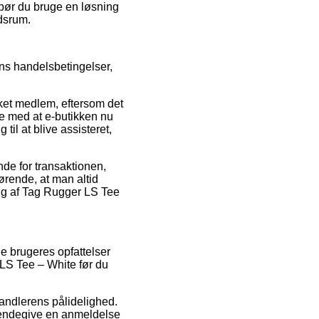
d bør du bruge en løsning
idsrum.
ns handelsbetingelser,
ket medlem, eftersom det
ige med at e-butikken nu
til at blive assisteret,
nde for transaktionen,
gørende, at man altid
ing af Tag Rugger LS Tee
de brugeres opfattelser
 LS Tee – White før du
rhandlerens pålidelighed.
lkendegive en anmeldelse