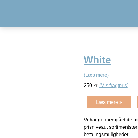
White
(Læs mere)
250
kr.
(Vis fragtpris)
Læs mere »
Vi har gennemgået de mes
prisniveau, sortimentstø
betalingsmuligheder.