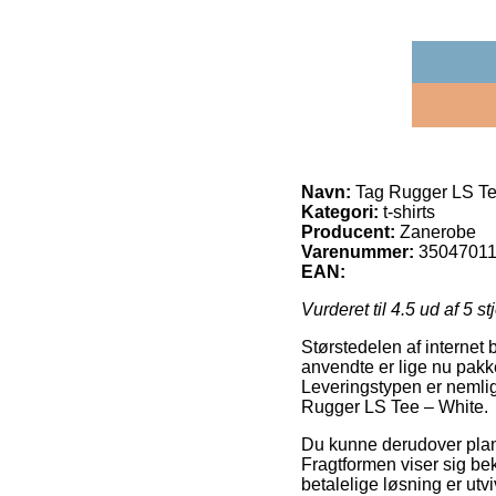
Navn:
Tag Rugger LS Te
Kategori:
t-shirts
Producent:
Zanerobe
Varenummer:
3504701
EAN:
Vurderet til
4.5
ud af 5 st
Størstedelen af internet 
anvendte er lige nu pakk
Leveringstypen er nemlig
Rugger LS Tee – White.
Du kunne derudover planlæ
Fragtformen viser sig b
betalelige løsning er utv