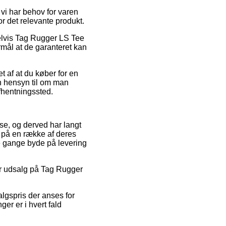
 vi har behov for varen
or det relevante produkt.
elvis Tag Rugger LS Tee
ormål at de garanteret kan
t af at du køber for en
en hensyn til om man
afhentningssted.
se, og derved har langt
 på en række af deres
le gange byde på levering
fter udsalg på Tag Rugger
algspris der anses for
er er i hvert fald