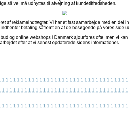
ge så vel må udnyttes til afvejning af kundetilfredsheden.
ret af reklameindtægter. Vi har et fast samarbejde med en del in
g indhenter betaling såfremt en af de besøgende på vores side ud
bud og online webshops i Danmark ajourføres ofte, men vi kan 
arbejdet efter at vi senest opdaterede sidens informationer.
1
1
1
1
1
1
1
1
1
1
1
1
1
1
1
1
1
1
1
1
1
1
1
1
1
1
1
1
1
1
1
1
1
1
1
1
1
1
1
1
1
1
1
1
1
1
1
1
1
1
1
1
1
1
1
1
1
1
1
1
1
1
1
1
1
1
1
1
1
1
1
1
1
1
1
1
1
1
1
1
1
1
1
1
1
1
1
1
1
1
1
1
1
1
1
1
1
1
1
1
1
1
1
1
1