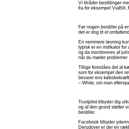
Vi tilråder bestillinger 
fra for eksempel ViaBill,
Før nogen bestiller på e
det er dog tit et omfatten
En nemmere løsning kunne
typisk er en indikator for
og da monitoreres af juri
når du møder problemer 
Tillige foreslåes det at
som for eksempel den retu
bevarer ens købsbekræfte
– White, om man efterspør
Trustpilot tilbyder dig u
og af den grund støtter v
bestiller.
Facebook tilbyder ydermer
Derudover er der en rækk