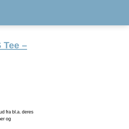
 Tee –
 fra bl.a. deres
mer og