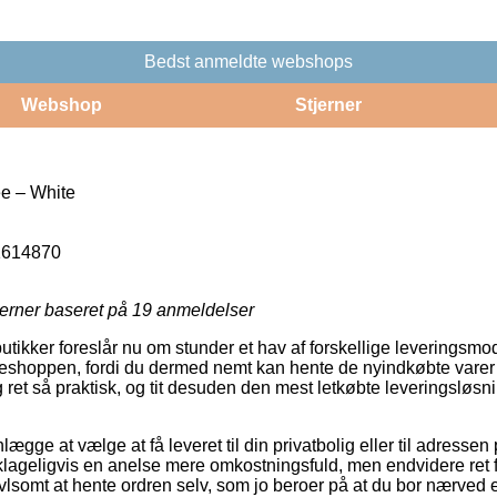
Bedst anmeldte webshops
Webshop
Stjerner
e – White
1614870
jerner baseret på
19
anmeldelser
butikker foreslår nu om stunder et hav af forskellige leveringsmo
eshoppen, fordi du dermed nemt kan hente de nyindkøbte varer n
 ret så praktisk, og tit desuden den mest letkøbte leveringsløsn
gge at vælge at få leveret til din privatbolig eller til adressen 
eklageligvis en anelse mere omkostningsfuld, men endvidere re
ivlsomt at hente ordren selv, som jo beroer på at du bor nærved e