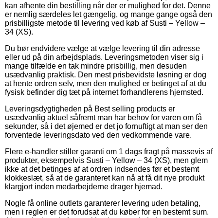
kan afhente din bestilling når der er mulighed for det. Denne
er nemlig særdeles let gængelig, og mange gange også den
prisbilligste metode til levering ved køb af Susti – Yellow –
34 (XS).
Du bør endvidere vælge at vælge levering til din adresse
eller ud på din arbejdsplads. Leveringsmetoden viser sig i
mange tilfælde en tak mindre prisbillig, men desuden
usædvanlig praktisk. Den mest prisbevidste løsning er dog
at hente ordren selv, men den mulighed er betinget af at du
fysisk befinder dig tæt på internet forhandlerens hjemsted.
Leveringsdygtigheden på Best selling products er
usædvanlig aktuel såfremt man har behov for varen om få
sekunder, så i det øjemed er det jo fornuftigt at man ser den
forventede leveringsdato ved den vedkommende vare.
Flere e-handler stiller garanti om 1 dags fragt på massevis af
produkter, eksempelvis Susti – Yellow – 34 (XS), men glem
ikke at det betinges af at ordren indsendes før et bestemt
klokkeslæt, så at de garanteret kan nå at få dit nye produkt
klargjort inden medarbejderne drager hjemad.
Nogle få online outlets garanterer levering uden betaling,
men i reglen er det forudsat at du køber for en bestemt sum.