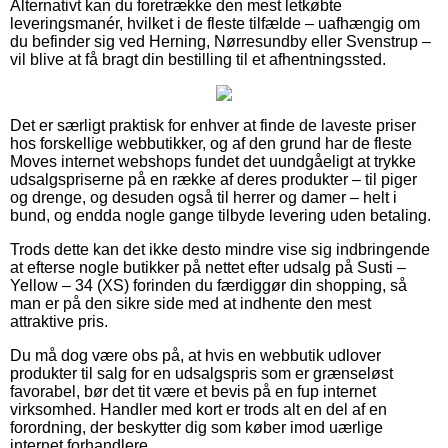
Alternativt kan du foretrække den mest letkøbte
leveringsmanér, hvilket i de fleste tilfælde – uafhængig om
du befinder sig ved Herning, Nørresundby eller Svenstrup –
vil blive at få bragt din bestilling til et afhentningssted.
Det er særligt praktisk for enhver at finde de laveste priser
hos forskellige webbutikker, og af den grund har de fleste
Moves internet webshops fundet det uundgåeligt at trykke
udsalgspriserne på en række af deres produkter – til piger
og drenge, og desuden også til herrer og damer – helt i
bund, og endda nogle gange tilbyde levering uden betaling.
Trods dette kan det ikke desto mindre vise sig indbringende
at efterse nogle butikker på nettet efter udsalg på Susti –
Yellow – 34 (XS) forinden du færdiggør din shopping, så
man er på den sikre side med at indhente den mest
attraktive pris.
Du må dog være obs på, at hvis en webbutik udlover
produkter til salg for en udsalgspris som er grænseløst
favorabel, bør det tit være et bevis på en fup internet
virksomhed. Handler med kort er trods alt en del af en
forordning, der beskytter dig som køber imod uærlige
internet forhandlere.