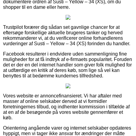
dokumentere ordren af Susti – Yellow – 34 (XS), om du
shopper til en dame eller herre.
Trustpilot forærer dig sådan set gavnlige chancer for at
eftersøge forskellige aktuelle brugeres tanker og herved
rekommanderer vi, at du verificerer online forhandlerens
vurderinger af Susti – Yellow – 34 (XS) forinden du handler.
Facebook resulterer i endvidere uden sammenligning fine
muligheder for at få indtryk af e-firmaets popularitet. Foruden
det er der en del internet handler som giver folk mulighed for
at udfærdige en kritik af deres køb, som lige så vel kan
benyttes til at bedømme kundernes tilfredshed.
Vores website er annoncefinansieret. Vi har aftaler med
masser af online selskaber derved at vi formidler
forretningernes tilbud, og indhenter kommission i tilfælde af
at en af de besøgende på vores website gennemfører et
køb.
Orientering angående varer og internet selskaber opdateres
hyppigt, men vi tager ikke ansvar for ændringer der måtte