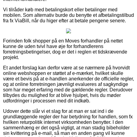
Vi tilråder køb med betalingskort eller betalinger med
mobilen. Som alternativ burde du benytte et afbetalingstilbud
fra fx ViaBill, når du higer efter at betale pengene senere.
Forinden folk shopper på en Moves forhandler på nettet
kunne de uden tvivl have øje for forhandlerens
forretningsbetingelser, dog er det i reglen et tidskrævende
projekt.
Et andet forslag kan derfor være at se nærmere på hvorvidt
online webshoppen er støttet af e-mærket, hvilket skulle
være et bevis på at e-handlen anerkender de officielle regler,
og at online forretningen jævnligt evalueres af sagkyndige
som har meget erfaring med de gældende regler. Derudover
tilbydes du mulighed for at blive hjulpet, hvis du møder
udfordringer i processen med dit indkøb.
Udover dette slår vi et slag for at man er sat ind i de
grundlæggende regler der har betydning for handlen, som fx
hvilken returpolitik internet virksomheden benytter. I den
sammenhæng er det også vigtigt, at man stadig bibeholder
sin kvittering på e-mail, så man en anden gang vil kunne