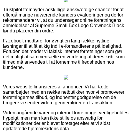
Trustpilot frembyder adskillige ønskværdige chancer for at
eftergå mange nuværende kunders evalueringer og derfor
rekommanderer vi, at du undersøger online forretningens
anmeldelser af Supreme Small Box Logo Crewneck Black
før du placerer din ordre.
Facebook medfører for øvrigt en lang række nyttige
løsninger til at få et kig ind i e-forhandlerens pålidelighed.
Foruden det møder vi faktisk internet forretninger som gør
det muligt at sammensætte en vurdering af deres køb, som
tilmed må anvendes til at fornemme tilfredsheden hos
kunderne.
Vores website finansieres af annoncer. Vi har tætte
samarbejder med en række netbutikker hvor vi promoverer
forretningernes tilbud, og indhenter godtgørelse om de
brugere vi sender videre gennemfører en transaktion.
Viden angående varer og internet forretninger vedligeholdes
hyppigt, men man kan ikke stille os ansvarlig for
modifikationer der er blevet foretaget efter at vi sidst
opdaterede hjemmesidens data.