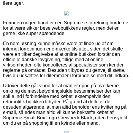
flere uger.
Forinden nogen handler i en Supreme e-forretning burde de
for at være sikker bese webbutikkens regler, men det er
gerne ikke super spændende.
En nem løsning kunne måske være at finde ud af om
internet forretningen er e-mærke tilsluttet, siden det skulle
være en tilkendegivelse af at online butikken forstår den
officielle danske lovgivning, tillige med at online
virksomheden ofte kontrolleres af specialister som kender
reglerne på området. Desuden tilbydes du genvej til støtte,
hvis du udsættes for dilemmaer i forbindelse med dit indkøb.
Udover dette går vi ind for at man er oppe på mærkerne
omkring de mest betydningsfulde bestemmelser der kan
spille ind i forbindelse med købet, eksempelvis den
returpolitik butikken tilbyder. På grund af dette er det
desuden afgørende, at man altid beholder ens kvittering på
e-mail, således man altid vil kunne bekræfte købet af
Supreme Small Box Logo Crewneck Black, uden hensyn til
om du er på shopping til en kvinde eller mand.