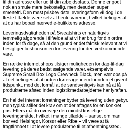
til din adresse eller ud til din arbejdsplads. Denne er godt
nok en smule mere bekostelig, men desuden super
smertefri. Den mest prisbevidste leveringsform vil dog i de
fleste tilfælde være selv at hente varerne, hvilket betinges af
at du har bopæl nærved e-butikkens adresse.
Leveringsdygtigheden på Sweatshirts er naturligvis
temmelig afgørende i tilfælde af at vi har brug for din ordre
inden for få dage, så af den grund er det faktisk relevant at vi
besigtiger tidshorisonten for levering for den vedkommende
vare.
En række internet shops tilsiger muligheden for dag-til-dag
levering på deres bedst sælgende varer, eksempelvis
Supreme Small Box Logo Crewneck Black, men vær obs på
at det betinges af at ordren køres igennem forinden et givent
tidspunkt, med det formål at de sandsynligvis kan nå at få
produkterne afsted inden logistikmedarbejderne har fyraften.
En hel del internet forretninger byder på levering uden gebyr,
men typisk stiller det krav om at der aftages for en konkret
pris. Ellers må du overveje den mindst kostelige
leveringsmåde, hvilket i mange tilfælde – uanset om man
bor ved Helsingør, Korsør eller Ribe – vil være at få
fragtfirmaet til at levere produkterne til et afhentningssted.