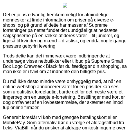
Det er jo usædvanlig fremkommeligt for almindelige
mennesker at finde information om priser på diverse e-
shops, og på grund af dette har masser af Supreme
forretninger på nettet fundet det uundgåeligt at nedsætte
salgspriserne på en række af deres varer – til juniorer, og
ligeså til kvinder og mænd – drastisk, og endda nogle gange
præstere gebyrfri levering.
Trods dette kan det immervæk være indbringende at
undersøge visse netbutikker efter tilbud på Supreme Small
Box Logo Crewneck Black før du færdiggør din shopping, så
man ikke er i tvivl om at indhente den billigste pris.
Du må ikke desto mindre være omhyggelig med, at når en
online webshop annoncerer varer for en pris der kan ses
som urealistisk fordelagtig, burde det for det meste være et
fingerpeg om en uægte e-forretning. Bestillinger med kort er
dog omfavnet af en lovbestemmelse, der skærmer en imod
fup online firmaer.
Generelt foreslår vi køb med gængse betalingskort eller
MobilePay. Som alternativ bør du vælge et afdragstilbud fra
f.eks. ViaBill, når du ønsker at afdrage omkostningerne over