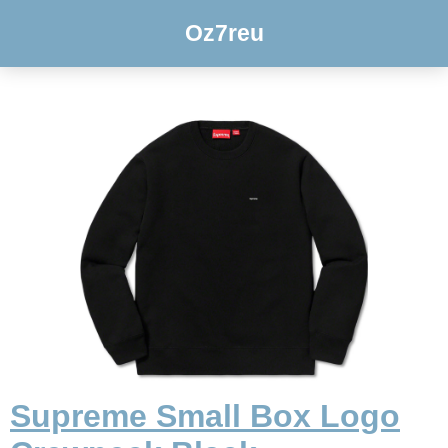
Oz7reu
Supreme Small Box Logo