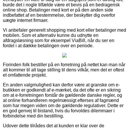
burde det i nogle tilfælde være et bevis på en bedragerisk
online shop. Betalinger med kort er på den anden side
indbefattet af en bestemmelse, der beskytter dig overfor
uægte internet firmaer.
Vi anbefaler generelt shopping med kort eller betalinger med
mobilen. Som et alternativ kunne du udnytte en
afdragsløsning som for eksempel ViaBill, når du ser en
fordel i at dække betalingen over en periode.
Forinden folk bestiller på en forretning på nettet kan man når
alt kommer til alt tage stilling til dens vilkår, men det er oftest
et omfattende projekt.
En anden valgmulighed kan derfor være at granske om e-
butikken er godkendt af e-mærket, da det ofte er en sikring
om at e-forretningen forstår de gældende danske regler, og
at online forhandleren regelmæssigt efterses af fagmænd
som har megen viden om de gældende regulativer. Dette er
en god genvej til bistand, hvis du forvoldes dilemmaer i
forbindelse med din bestilling.
Udover dette tilrådes det at kunden er klar over de