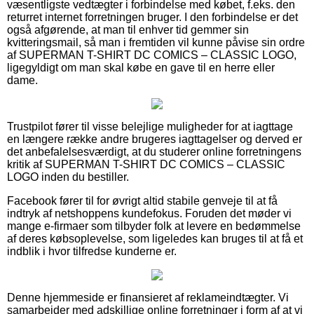
væsentligste vedtægter i forbindelse med købet, f.eks. den
returret internet forretningen bruger. I den forbindelse er det
også afgørende, at man til enhver tid gemmer sin
kvitteringsmail, så man i fremtiden vil kunne påvise sin ordre
af SUPERMAN T-SHIRT DC COMICS – CLASSIC LOGO,
ligegyldigt om man skal købe en gave til en herre eller
dame.
Trustpilot fører til visse belejlige muligheder for at iagttage
en længere række andre brugeres iagttagelser og derved er
det anbefalelsesværdigt, at du studerer online forretningens
kritik af SUPERMAN T-SHIRT DC COMICS – CLASSIC
LOGO inden du bestiller.
Facebook fører til for øvrigt altid stabile genveje til at få
indtryk af netshoppens kundefokus. Foruden det møder vi
mange e-firmaer som tilbyder folk at levere en bedømmelse
af deres købsoplevelse, som ligeledes kan bruges til at få et
indblik i hvor tilfredse kunderne er.
Denne hjemmeside er finansieret af reklameindtægter. Vi
samarbejder med adskillige online forretninger i form af at vi