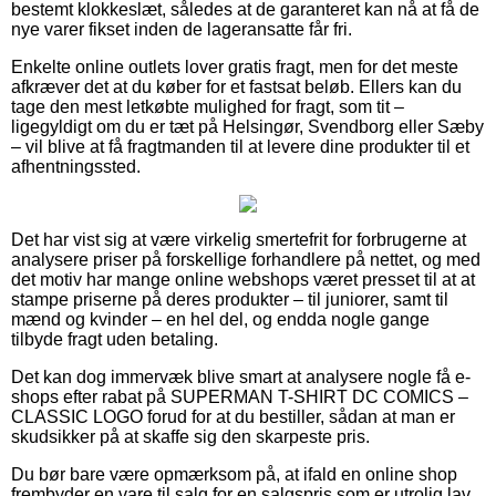
bestemt klokkeslæt, således at de garanteret kan nå at få de
nye varer fikset inden de lageransatte får fri.
Enkelte online outlets lover gratis fragt, men for det meste
afkræver det at du køber for et fastsat beløb. Ellers kan du
tage den mest letkøbte mulighed for fragt, som tit –
ligegyldigt om du er tæt på Helsingør, Svendborg eller Sæby
– vil blive at få fragtmanden til at levere dine produkter til et
afhentningssted.
Det har vist sig at være virkelig smertefrit for forbrugerne at
analysere priser på forskellige forhandlere på nettet, og med
det motiv har mange online webshops været presset til at at
stampe priserne på deres produkter – til juniorer, samt til
mænd og kvinder – en hel del, og endda nogle gange
tilbyde fragt uden betaling.
Det kan dog immervæk blive smart at analysere nogle få e-
shops efter rabat på SUPERMAN T-SHIRT DC COMICS –
CLASSIC LOGO forud for at du bestiller, sådan at man er
skudsikker på at skaffe sig den skarpeste pris.
Du bør bare være opmærksom på, at ifald en online shop
frembyder en vare til salg for en salgspris som er utrolig lav,