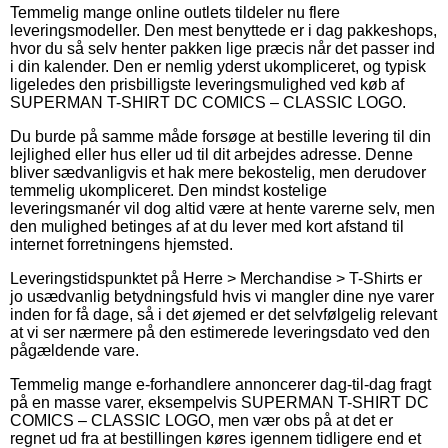
Temmelig mange online outlets tildeler nu flere
leveringsmodeller. Den mest benyttede er i dag pakkeshops,
hvor du så selv henter pakken lige præcis når det passer ind
i din kalender. Den er nemlig yderst ukompliceret, og typisk
ligeledes den prisbilligste leveringsmulighed ved køb af
SUPERMAN T-SHIRT DC COMICS – CLASSIC LOGO.
Du burde på samme måde forsøge at bestille levering til din
lejlighed eller hus eller ud til dit arbejdes adresse. Denne
bliver sædvanligvis et hak mere bekostelig, men derudover
temmelig ukompliceret. Den mindst kostelige
leveringsmanér vil dog altid være at hente varerne selv, men
den mulighed betinges af at du lever med kort afstand til
internet forretningens hjemsted.
Leveringstidspunktet på Herre > Merchandise > T-Shirts er
jo usædvanlig betydningsfuld hvis vi mangler dine nye varer
inden for få dage, så i det øjemed er det selvfølgelig relevant
at vi ser nærmere på den estimerede leveringsdato ved den
pågældende vare.
Temmelig mange e-forhandlere annoncerer dag-til-dag fragt
på en masse varer, eksempelvis SUPERMAN T-SHIRT DC
COMICS – CLASSIC LOGO, men vær obs på at det er
regnet ud fra at bestillingen køres igennem tidligere end et