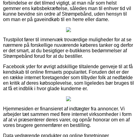
forbindelse er det tilmed vigtigt, at man når som helst
gemmer ens købsbekræftelse, således man til enhver tid vil
kunne bevidne sin ordre af Strømpebånd, uden hensyn til
om man er på gaveindkøb til en herre eller dame.
Trustpilot fører til immervæk troværdige muligheder for at se
nærmere på forskellige nuværende køberes tanker og derfor
er det smart, at du besigtiger e-butikkens bedømmelser af
Strømpebånd forud for at du bestiller.
Facebook yder for øvrigt adskillige tiltalende genveje til at få
kendskab til online firmaets popularitet. Foruden det er der
en række internet foretagender som tilbyder folk at nedfælde
en kritik af deres købsoplevelse, som ligeledes bør bruges til
at få et indblik i hvor glade kunderne er.
Hjemmesiden er finansieret af indtægter fra annoncer. Vi
arbejder tæt sammen med flere internet virksomheder i form
af at vi præsenterer deres varer, og opnår honorar om en af
vores brugere gennemfører en bestilling.
Data vedrørende produkter og online forretninger