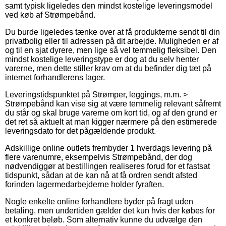
samt typisk ligeledes den mindst kostelige leveringsmodel
ved køb af Strømpebånd.
Du burde ligeledes tænke over at få produkterne sendt til din
privatbolig eller til adressen på dit arbejde. Muligheden er af
og til en sjat dyrere, men lige så vel temmelig fleksibel. Den
mindst kostelige leveringstype er dog at du selv henter
varerne, men dette stiller krav om at du befinder dig tæt på
internet forhandlerens lager.
Leveringstidspunktet på Strømper, leggings, m.m. >
Strømpebånd kan vise sig at være temmelig relevant såfremt
du står og skal bruge varerne om kort tid, og af den grund er
det ret så aktuelt at man kigger nærmere på den estimerede
leveringsdato for det pågældende produkt.
Adskillige online outlets frembyder 1 hverdags levering på
flere varenumre, eksempelvis Strømpebånd, der dog
nødvendiggør at bestillingen realiseres forud for et fastsat
tidspunkt, sådan at de kan nå at få ordren sendt afsted
forinden lagermedarbejderne holder fyraften.
Nogle enkelte online forhandlere byder på fragt uden
betaling, men undertiden gælder det kun hvis der købes for
et konkret beløb. Som alternativ kunne du udvælge den