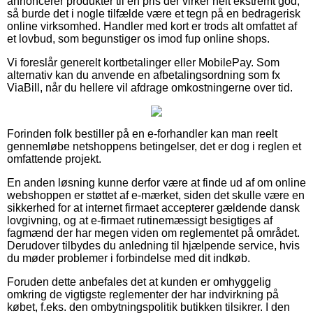
annoncerer produkter til en pris der virker helt ekstremt god,
så burde det i nogle tilfælde være et tegn på en bedragerisk
online virksomhed. Handler med kort er trods alt omfattet af
et lovbud, som begunstiger os imod fup online shops.
Vi foreslår generelt kortbetalinger eller MobilePay. Som
alternativ kan du anvende en afbetalingsordning som fx
ViaBill, når du hellere vil afdrage omkostningerne over tid.
Forinden folk bestiller på en e-forhandler kan man reelt
gennemløbe netshoppens betingelser, det er dog i reglen et
omfattende projekt.
En anden løsning kunne derfor være at finde ud af om online
webshoppen er støttet af e-mærket, siden det skulle være en
sikkerhed for at internet firmaet accepterer gældende dansk
lovgivning, og at e-firmaet rutinemæssigt besigtiges af
fagmænd der har megen viden om reglementet på området.
Derudover tilbydes du anledning til hjælpende service, hvis
du møder problemer i forbindelse med dit indkøb.
Foruden dette anbefales det at kunden er omhyggelig
omkring de vigtigste reglementer der har indvirkning på
købet, f.eks. den ombytningspolitik butikken tilsikrer. I den