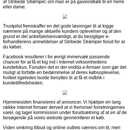
af Stribede Strømper, om man er på gaveindkøb til en herre
eller dame.
Trustpilot fremskaffer en del gode løsninger til at kigge
nærmere på mange aktuelle kunders oplevelser og af den
grund er det anbefalelsesværdigt, at du besigtiger e-
forhandlerens anmeldelser af Stribede Strømper forud for at
du køber.
Facebook resulterer i for øvrigt immervæk passende
chancer for at få et kig ind i internet virksomhedens
kundefokus. Foruden det er der endda e-firmaer som gør det
muligt at forfatte en bedømmelse af deres købsoplevelse,
hvilket ligeledes burde benyttes til at få et indblik i
kundetilfredsheden.
Hjemmesiden finansieres af annoncer. Vi hjælper en lang
række internet firmaer derved at vi fremviser forretningernes
varer, og tager kommission under forudsætning af at en af de
besøgende på vores website gennemfører et køb.
Viden omkring tilbud og online outlets værnes om tit, men