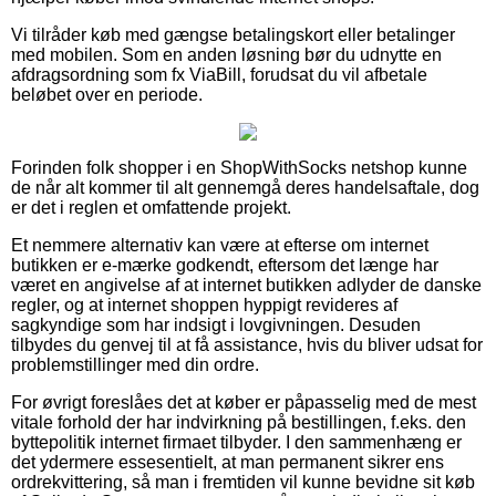
Vi tilråder køb med gængse betalingskort eller betalinger
med mobilen. Som en anden løsning bør du udnytte en
afdragsordning som fx ViaBill, forudsat du vil afbetale
beløbet over en periode.
Forinden folk shopper i en ShopWithSocks netshop kunne
de når alt kommer til alt gennemgå deres handelsaftale, dog
er det i reglen et omfattende projekt.
Et nemmere alternativ kan være at efterse om internet
butikken er e-mærke godkendt, eftersom det længe har
været en angivelse af at internet butikken adlyder de danske
regler, og at internet shoppen hyppigt revideres af
sagkyndige som har indsigt i lovgivningen. Desuden
tilbydes du genvej til at få assistance, hvis du bliver udsat for
problemstillinger med din ordre.
For øvrigt foreslåes det at køber er påpasselig med de mest
vitale forhold der har indvirkning på bestillingen, f.eks. den
byttepolitik internet firmaet tilbyder. I den sammenhæng er
det ydermere essesentielt, at man permanent sikrer ens
ordrekvittering, så man i fremtiden vil kunne bevidne sit køb