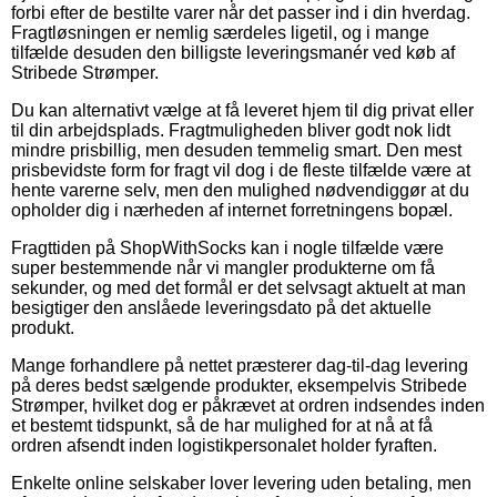
forbi efter de bestilte varer når det passer ind i din hverdag.
Fragtløsningen er nemlig særdeles ligetil, og i mange
tilfælde desuden den billigste leveringsmanér ved køb af
Stribede Strømper.
Du kan alternativt vælge at få leveret hjem til dig privat eller
til din arbejdsplads. Fragtmuligheden bliver godt nok lidt
mindre prisbillig, men desuden temmelig smart. Den mest
prisbevidste form for fragt vil dog i de fleste tilfælde være at
hente varerne selv, men den mulighed nødvendiggør at du
opholder dig i nærheden af internet forretningens bopæl.
Fragttiden på ShopWithSocks kan i nogle tilfælde være
super bestemmende når vi mangler produkterne om få
sekunder, og med det formål er det selvsagt aktuelt at man
besigtiger den anslåede leveringsdato på det aktuelle
produkt.
Mange forhandlere på nettet præsterer dag-til-dag levering
på deres bedst sælgende produkter, eksempelvis Stribede
Strømper, hvilket dog er påkrævet at ordren indsendes inden
et bestemt tidspunkt, så de har mulighed for at nå at få
ordren afsendt inden logistikpersonalet holder fyraften.
Enkelte online selskaber lover levering uden betaling, men