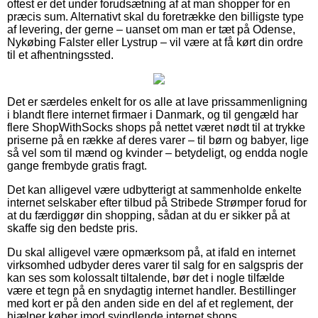
oftest er det under forudsætning af at man shopper for en
præcis sum. Alternativt skal du foretrække den billigste type
af levering, der gerne – uanset om man er tæt på Odense,
Nykøbing Falster eller Lystrup – vil være at få kørt din ordre
til et afhentningssted.
Det er særdeles enkelt for os alle at lave prissammenligning
i blandt flere internet firmaer i Danmark, og til gengæld har
flere ShopWithSocks shops på nettet været nødt til at trykke
priserne på en række af deres varer – til børn og babyer, lige
så vel som til mænd og kvinder – betydeligt, og endda nogle
gange frembyde gratis fragt.
Det kan alligevel være udbytterigt at sammenholde enkelte
internet selskaber efter tilbud på Stribede Strømper forud for
at du færdiggør din shopping, sådan at du er sikker på at
skaffe sig den bedste pris.
Du skal alligevel være opmærksom på, at ifald en internet
virksomhed udbyder deres varer til salg for en salgspris der
kan ses som kolossalt tiltalende, bør det i nogle tilfælde
være et tegn på en snydagtig internet handler. Bestillinger
med kort er på den anden side en del af et reglement, der
hjælper køber imod svindlende internet shops.