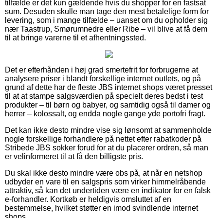
tilfælde er det kun gældende hvis du shopper for en fastsat
sum. Desuden skulle man tage den mest betalelige form for
levering, som i mange tilfælde – uanset om du opholder sig
nær Taastrup, Smørumnedre eller Ribe – vil blive at få dem
til at bringe varerne til et afhentningssted.
Det er efterhånden i høj grad smertefrit for forbrugerne at
analysere priser i blandt forskellige internet outlets, og på
grund af dette har de fleste JBS internet shops været presset
til at at stampe salgsværdien på specielt deres bedst i test
produkter – til børn og babyer, og samtidig også til damer og
herrer – kolossalt, og endda nogle gange yde portofri fragt.
Det kan ikke desto mindre vise sig lønsomt at sammenholde
nogle forskellige forhandlere på nettet efter rabatkoder på
Stribede JBS sokker forud for at du placerer ordren, så man
er velinformeret til at få den billigste pris.
Du skal ikke desto mindre være obs på, at når en netshop
udbyder en vare til en salgspris som virker himmelråbende
attraktiv, så kan det undertiden være en indikator for en falsk
e-forhandler. Kortkøb er heldigvis omsluttet af en
bestemmelse, hvilket støtter en imod svindlende internet
shops.