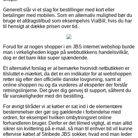
Generelt slår vi et slag for bestillinger med kort eller
betalinger med mobilen. Som en alternativ mulighed bør du
bruge et afdragstilbud som eksempelvis ViaBill, hvis du har
til hensigt at dække prisen over tid.
Forud for at nogen shopper i en JBS internet webshop burde
man i virkeligheden kigge på webbutikkens handelsvilkår,
dog er det bare ikke super spændende.
Et alternativt forslag er at bemærke hvorvidt netbutikken er
tilsluttet e-mærket, da det er en indikator for at webshoppen
retter sig efter den officielle danske lovgivning, samt at
online shoppen nu og da vurderes af eksperter der forstår
retningslinjerne. Det giver dig genvej til support, såfremt du
får vanskeligheder med din bestilling.
For øvrigt tilråder vi at køber er sat ind i de elementære
bestemmelser der gør sig gældende i forbindelse med
ordren, for eksempel hvilken ombytningsret online
forhandleren bruger. Derfor er det tilmed vigtigt, at man altid
sikrer sin kvittering på e-mail, så man til enhver tid vil kunne
eftervise købet af Stribede JBS sokker, hvad end man leder