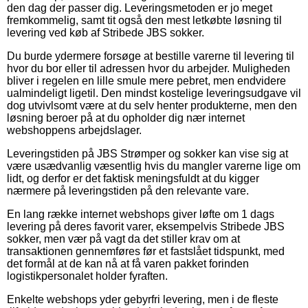
den dag der passer dig. Leveringsmetoden er jo meget
fremkommelig, samt tit også den mest letkøbte løsning til
levering ved køb af Stribede JBS sokker.
Du burde ydermere forsøge at bestille varerne til levering til
hvor du bor eller til adressen hvor du arbejder. Muligheden
bliver i regelen en lille smule mere pebret, men endvidere
ualmindeligt ligetil. Den mindst kostelige leveringsudgave vil
dog utvivlsomt være at du selv henter produkterne, men den
løsning beroer på at du opholder dig nær internet
webshoppens arbejdslager.
Leveringstiden på JBS Strømper og sokker kan vise sig at
være usædvanlig væsentlig hvis du mangler varerne lige om
lidt, og derfor er det faktisk meningsfuldt at du kigger
nærmere på leveringstiden på den relevante vare.
En lang række internet webshops giver løfte om 1 dags
levering på deres favorit varer, eksempelvis Stribede JBS
sokker, men vær på vagt da det stiller krav om at
transaktionen gennemføres før et fastslået tidspunkt, med
det formål at de kan nå at få varen pakket forinden
logistikpersonalet holder fyraften.
Enkelte webshops yder gebyrfri levering, men i de fleste