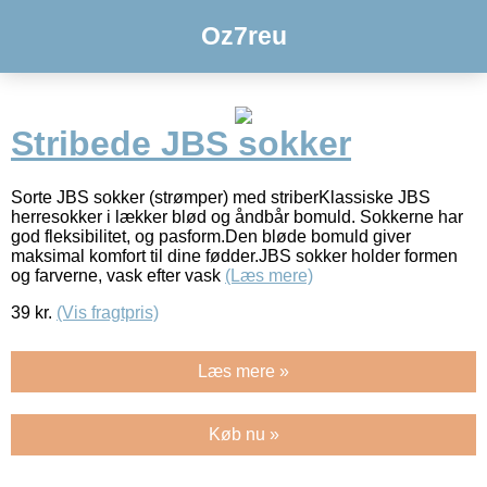
Oz7reu
Stribede JBS sokker
Sorte JBS sokker (strømper) med striberKlassiske JBS
herresokker i lækker blød og åndbår bomuld. Sokkerne har
god fleksibilitet, og pasform.Den bløde bomuld giver
maksimal komfort til dine fødder.JBS sokker holder formen
og farverne, vask efter vask
(Læs mere)
39
kr.
(Vis fragtpris)
Læs mere »
Køb nu »