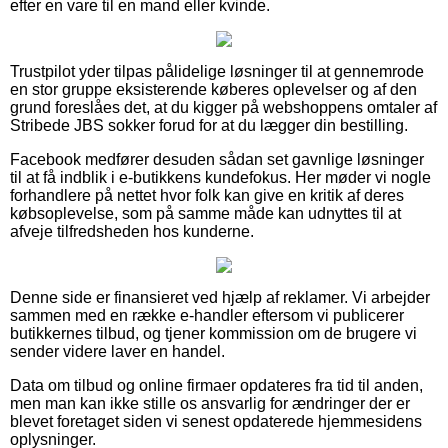
efter en vare til en mand eller kvinde.
Trustpilot yder tilpas pålidelige løsninger til at gennemrode
en stor gruppe eksisterende køberes oplevelser og af den
grund foreslåes det, at du kigger på webshoppens omtaler af
Stribede JBS sokker forud for at du lægger din bestilling.
Facebook medfører desuden sådan set gavnlige løsninger
til at få indblik i e-butikkens kundefokus. Her møder vi nogle
forhandlere på nettet hvor folk kan give en kritik af deres
købsoplevelse, som på samme måde kan udnyttes til at
afveje tilfredsheden hos kunderne.
Denne side er finansieret ved hjælp af reklamer. Vi arbejder
sammen med en række e-handler eftersom vi publicerer
butikkernes tilbud, og tjener kommission om de brugere vi
sender videre laver en handel.
Data om tilbud og online firmaer opdateres fra tid til anden,
men man kan ikke stille os ansvarlig for ændringer der er
blevet foretaget siden vi senest opdaterede hjemmesidens
oplysninger.