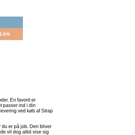
Link
er. En favorit er
t passer ind i din
 levering ved køb af Strap
r du er på job. Den bliver
 vil dog altid vise sig