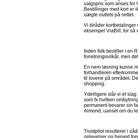
salgspris som anses for h
Bestillinger med kort er
uægte outlets på nettet.
Vi tilråder kortbetalinger
eksempel ViaBill, for så
Inden folk bestiller i e
forretningsvilkår, men de
En nem løsning kunne måsk
forhandleren efterkommer 
til lovene på området. De
shopping.
Yderligere slår vi et sla
som fx hvilken ombytnings
permanent bevarer sin fa
Almond, uanset om du lede
Trustpilot resulterer i s
oplevelser og herved fore