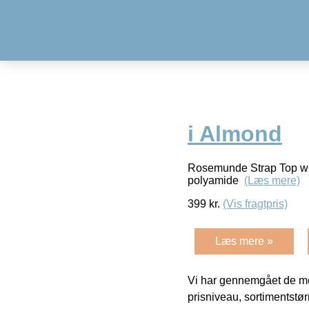
i Almond
Rosemunde Strap Top w E
polyamide
(Læs mere)
399
kr.
(Vis fragtpris)
Læs mere »
Vi har gennemgået de mes
prisniveau, sortimentstø