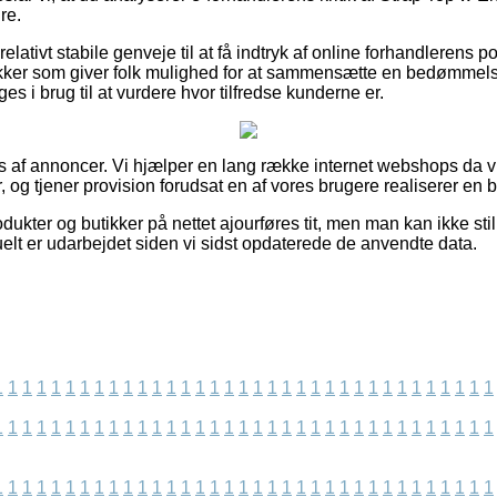
re.
lativt stabile genveje til at få indtryk af online forhandlerens p
kker som giver folk mulighed for at sammensætte en bedømmelse
es i brug til at vurdere hvor tilfredse kunderne er.
s af annoncer. Vi hjælper en lang række internet webshops da vi
 og tjener provision forudsat en af vores brugere realiserer en be
kter og butikker på nettet ajourføres tit, men man kan ikke still
uelt er udarbejdet siden vi sidst opdaterede de anvendte data.
1
1
1
1
1
1
1
1
1
1
1
1
1
1
1
1
1
1
1
1
1
1
1
1
1
1
1
1
1
1
1
1
1
1
1
1
1
1
1
1
1
1
1
1
1
1
1
1
1
1
1
1
1
1
1
1
1
1
1
1
1
1
1
1
1
1
1
1
1
1
1
1
1
1
1
1
1
1
1
1
1
1
1
1
1
1
1
1
1
1
1
1
1
1
1
1
1
1
1
1
1
1
1
1
1