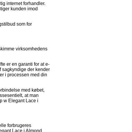
ig internet forhandler.
nstiger kunden imod
ngstilbud som for
de skimme virksomhedens
 er en garanti for at e-
 af sagkyndige der kender
maer i processen med din
 forbindelse med købet,
ssesentielt, at man
op w Elegant Lace i
elle forbrugeres
Elegant Lace i Almond