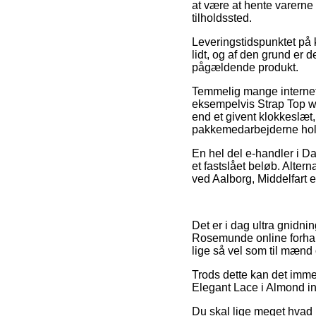
at være at hente varerne s
tilholdssted.
Leveringstidspunktet på 
lidt, og af den grund er 
pågældende produkt.
Temmelig mange internet
eksempelvis Strap Top w 
end et givent klokkeslæt,
pakkemedarbejderne hold
En hel del e-handler i D
et fastslået beløb. Alte
ved Aalborg, Middelfart el
Det er i dag ultra gnidning
Rosemunde online forhand
lige så vel som til mænd
Trods dette kan det immer
Elegant Lace i Almond ind
Du skal lige meget hvad i