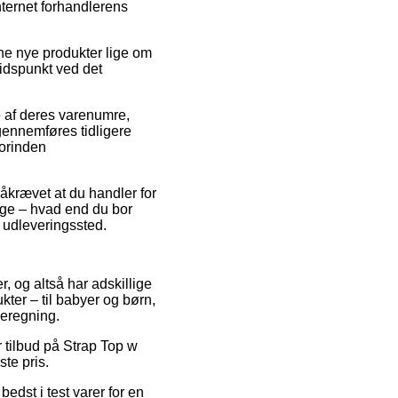
internet forhandlerens
ne nye produkter lige om
tidspunkt ved det
 af deres varenumre,
gennemføres tidligere
forinden
åkrævet at du handler for
ange – hvad end du bor
t udleveringssted.
er, og altså har adskillige
ter – til babyer og børn,
beregning.
r tilbud på Strap Top w
te pris.
edst i test varer for en