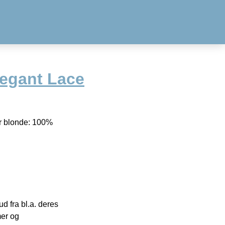
legant Lace
r blonde: 100%
 fra bl.a. deres
mer og