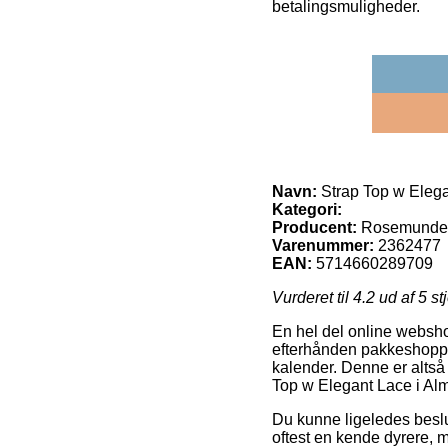
betalingsmuligheder.
Navn:
Strap Top w Elega
Kategori:
Producent:
Rosemunde
Varenummer:
2362477
EAN:
5714660289709
Vurderet til
4.2
ud af 5 st
En hel del online websho
efterhånden pakkeshoppen, 
kalender. Denne er altså 
Top w Elegant Lace i Al
Du kunne ligeledes beslutt
oftest en kende dyrere, 