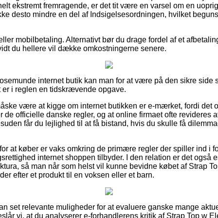
elt ekstremt fremragende, er det tit være en varsel om en uoprigt
 ikke desto mindre en del af Indsigelsesordningen, hvilket begu
 eller mobilbetaling. Alternativt bør du drage fordel af et afbetali
 vidt du hellere vil dække omkostningerne senere.
n Rosemunde internet butik kan man for at være på den sikre si
t er i reglen en tidskrævende opgave.
e være at kigge om internet butikken er e-mærket, fordi det ofte
de officielle danske regler, og at online firmaet ofte revideres
suden får du lejlighed til at få bistand, hvis du skulle få dilem
g for at køber er vaks omkring de primære regler der spiller ind i
rettighed internet shoppen tilbyder. I den relation er det også e
ktura, så man når som helst vil kunne bevidne købet af Strap T
r efter et produkt til en voksen eller et barn.
ådan set relevante muligheder for at evaluere ganske mange aktu
slår vi, at du analyserer e-forhandlerens kritik af Strap Top w 