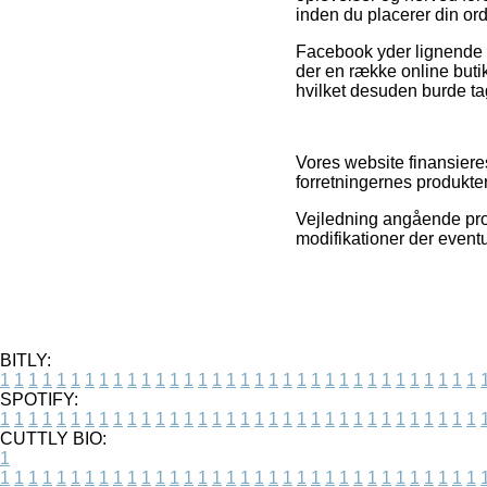
inden du placerer din ord
Facebook yder lignende re
der en række online buti
hvilket desuden burde tag
Vores website finansiere
forretningernes produkter,
Vejledning angående produ
modifikationer der event
BITLY:
1
1
1
1
1
1
1
1
1
1
1
1
1
1
1
1
1
1
1
1
1
1
1
1
1
1
1
1
1
1
1
1
1
1
SPOTIFY:
1
1
1
1
1
1
1
1
1
1
1
1
1
1
1
1
1
1
1
1
1
1
1
1
1
1
1
1
1
1
1
1
1
1
CUTTLY BIO:
1
1
1
1
1
1
1
1
1
1
1
1
1
1
1
1
1
1
1
1
1
1
1
1
1
1
1
1
1
1
1
1
1
1
1