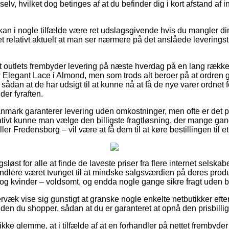
elv, hvilket dog betinges af at du befinder dig i kort afstand af 
kan i nogle tilfælde være ret udslagsgivende hvis du mangler di
det relativt aktuelt at man ser nærmere på det anslåede leverings
 outlets frembyder levering på næste hverdag på en lang række
Elegant Lace i Almond, men som trods alt beroer på at ordren 
 sådan at de har udsigt til at kunne nå at få de nye varer ordnet 
er fyraften.
anmark garanterer levering uden omkostninger, men ofte er det p
rnativt kunne man vælge den billigste fragtløsning, der mange g
ler Fredensborg – vil være at få dem til at køre bestillingen til e
sløst for alle at finde de laveste priser fra flere internet selskab
lere været tvunget til at mindske salgsværdien på deres produk
 og kvinder – voldsomt, og endda nogle gange sikre fragt uden 
væk vise sig gunstigt at granske nogle enkelte netbutikker efte
en du shopper, sådan at du er garanteret at opnå den prisbilligs
kke glemme, at i tilfælde af at en forhandler på nettet frembyder b