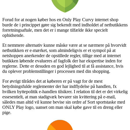
Forud for at nogen køber hos en Only Play Curvy internet shop
burde de i princippet gøre sig bekendt med indholdet af netbutikkens
forretningsaftale, men det er i mange tilfælde ikke specielt
ophidsende.
Et nemmere alternativ kunne måske være at se nærmere på hvorvidt
netbutikken er e-mærket, som almindeligvis er et sympol på at
netshoppen anerkender de opstillede regler, tillige med at internet
butikken løbende evalueres af fagfolk der har ekspertise inden for
reglerne. Dette er desuden en god lejlighed til at få assistance, hvis
du oplever problemstillinger i processen med din shopping.
For øvrigt tilrådes det at køberen er på vagt for de mest
betydningsfulde reglementer der har indflydelse på handlen, fx
hvilken byttepolitik e-handlen tilsikrer. I relation til det er det virkelig
essesentielt, at man stadigvæk bevarer sin kvittering på e-mail,
således man altid vil kunne bevise sin ordre af Sort sportstaske med
ONLY Play logo, uanset om man skal købe gave til en dreng eller
pige.