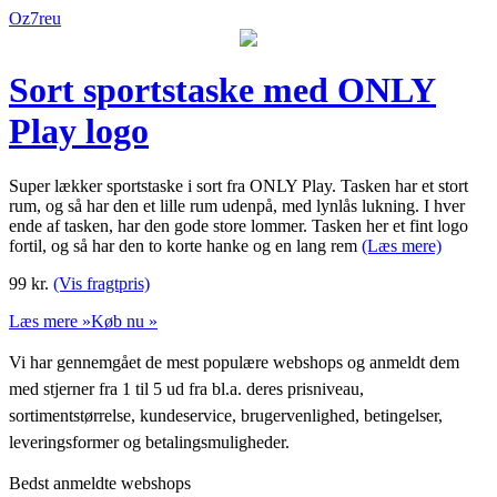
Oz7reu
Sort sportstaske med ONLY
Play logo
Super lækker sportstaske i sort fra ONLY Play. Tasken har et stort
rum, og så har den et lille rum udenpå, med lynlås lukning. I hver
ende af tasken, har den gode store lommer. Tasken her et fint logo
fortil, og så har den to korte hanke og en lang rem
(Læs mere)
99
kr.
(Vis fragtpris)
Læs mere »
Køb nu »
Vi har gennemgået de mest populære webshops og anmeldt dem
med stjerner fra 1 til 5 ud fra bl.a. deres prisniveau,
sortimentstørrelse, kundeservice, brugervenlighed, betingelser,
leveringsformer og betalingsmuligheder.
Bedst anmeldte webshops