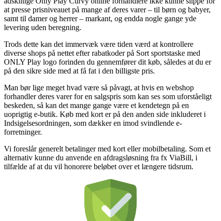
adskillige Only Play Curvy online forhandlere ikke kunne slippe for
at presse prisniveauet på mange af deres varer – til børn og babyer,
samt til damer og herrer – markant, og endda nogle gange yde
levering uden beregning.
Trods dette kan det immervæk være tiden værd at kontrollere
diverse shops på nettet efter rabatkoder på Sort sportstaske med
ONLY Play logo forinden du gennemfører dit køb, således at du er
på den sikre side med at få fat i den billigste pris.
Man bør lige meget hvad være så påvagt, at hvis en webshop
forhandler deres varer for en salgspris som kan ses som uforståeligt
beskeden, så kan det mange gange være et kendetegn på en
uoprigtig e-butik. Køb med kort er på den anden side inkluderet i
Indsigelsesordningen, som dækker en imod svindlende e-
forretninger.
Vi foreslår generelt betalinger med kort eller mobilbetaling. Som et
alternativ kunne du anvende en afdragsløsning fra fx ViaBill, i
tilfælde af at du vil honorere beløbet over et længere tidsrum.