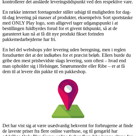
kontrollerer det anslåede leveringstidspunkt ved den respektive vare.
En række internet foretagender stiller udsigt til muligheden for dag-
til-dag levering på masser af produkter, eksempelvis Sort sportstaske
med ONLY Play logo, som alligevel tager udgangspunkt i at
bestillingen fuldbyrdes forud for et givent tidspunkt, så at de
garanteret kan nå at få dit nye produkt fikset forinden
pakkemedarbejderne har fri.
En hel del webshops yder levering uden beregning, men i reglen
forudsætter det at der indkøbes for et præcist beløb. Ellers burde du
gribe den mest prisbevidste slags levering, som oftest – hvad end
man opholder sig i Helsingør, Smørumnedre eller Ribe – er at få
dem til at levere din pakke til en pakkeshop.
Det har vist sig at være usædvanlig bekvemt for forbrugerne at finde
de laveste priser fra flere online varehuse, og til gengæld har