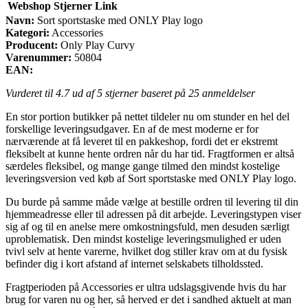
Webshop
Stjerner
Link
Navn:
Sort sportstaske med ONLY Play logo
Kategori:
Accessories
Producent:
Only Play Curvy
Varenummer:
50804
EAN:
Vurderet til
4.7
ud af 5 stjerner baseret på
25
anmeldelser
En stor portion butikker på nettet tildeler nu om stunder en hel del
forskellige leveringsudgaver. En af de mest moderne er for
nærværende at få leveret til en pakkeshop, fordi det er ekstremt
fleksibelt at kunne hente ordren når du har tid. Fragtformen er altså
særdeles fleksibel, og mange gange tilmed den mindst kostelige
leveringsversion ved køb af Sort sportstaske med ONLY Play logo.
Du burde på samme måde vælge at bestille ordren til levering til din
hjemmeadresse eller til adressen på dit arbejde. Leveringstypen viser
sig af og til en anelse mere omkostningsfuld, men desuden særligt
uproblematisk. Den mindst kostelige leveringsmulighed er uden
tvivl selv at hente varerne, hvilket dog stiller krav om at du fysisk
befinder dig i kort afstand af internet selskabets tilholdssted.
Fragtperioden på Accessories er ultra udslagsgivende hvis du har
brug for varen nu og her, så herved er det i sandhed aktuelt at man