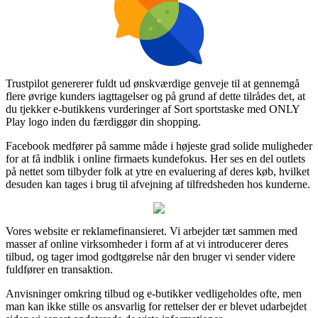
Trustpilot genererer fuldt ud ønskværdige genveje til at gennemgå
flere øvrige kunders iagttagelser og på grund af dette tilrådes det, at
du tjekker e-butikkens vurderinger af Sort sportstaske med ONLY
Play logo inden du færdiggør din shopping.
Facebook medfører på samme måde i højeste grad solide muligheder
for at få indblik i online firmaets kundefokus. Her ses en del outlets
på nettet som tilbyder folk at ytre en evaluering af deres køb, hvilket
desuden kan tages i brug til afvejning af tilfredsheden hos kunderne.
Vores website er reklamefinansieret. Vi arbejder tæt sammen med
masser af online virksomheder i form af at vi introducerer deres
tilbud, og tager imod godtgørelse når den bruger vi sender videre
fuldfører en transaktion.
Anvisninger omkring tilbud og e-butikker vedligeholdes ofte, men
man kan ikke stille os ansvarlig for rettelser der er blevet udarbejdet