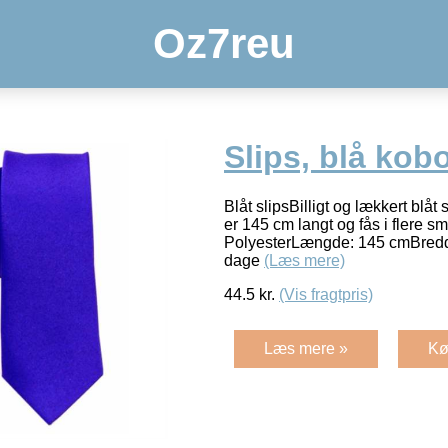
Oz7reu
Slips, blå kobo
Blåt slipsBilligt og lækkert blåt s
er 145 cm langt og fås i flere sm
PolyesterLængde: 145 cmBredde
dage
(Læs mere)
44.5
kr.
(Vis fragtpris)
Læs mere »
Kø