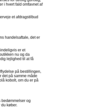
r i hvert fald omfavnet af
erveje et afdragstilbud
s handelsaftale, det er
ndeligvis er et
 butikken nu og da
g lejlighed til at få
lydelse på bestillingen,
e er det på samme måde
 blå kobolt, om du er på
res bedømmelser og
r du køber.