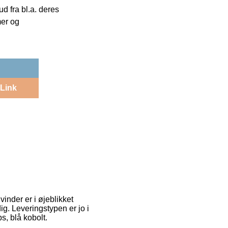
 fra bl.a. deres
mer og
Link
vinder er i øjeblikket
ig. Leveringstypen er jo i
s, blå kobolt.