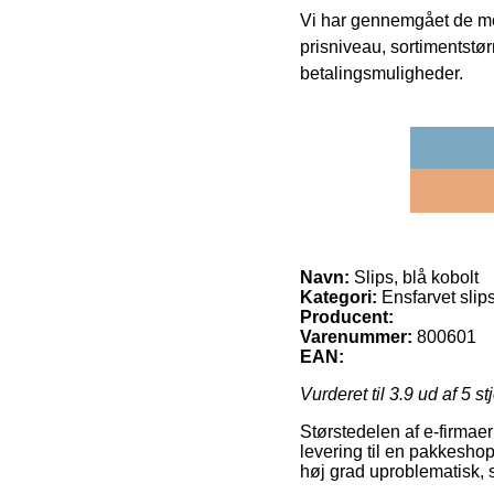
Vi har gennemgået de mes
prisniveau, sortimentstø
betalingsmuligheder.
Navn:
Slips, blå kobolt
Kategori:
Ensfarvet slip
Producent:
Varenummer:
800601
EAN:
Vurderet til
3.9
ud af 5 st
Størstedelen af e-firmaer 
levering til en pakkeshop
høj grad uproblematisk, s