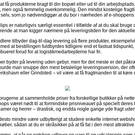
 få produkterne bragt til din bopæl eller ud til din arbejdsplad
e, men også temmelig overkommelig. Den mindst kostelige fragtlø
 selv, som jo nødvendiggør at du bor i nærheden af e-shoppens 
ips er naturligvis særligt essentiel i tilfælde af at du skal bruge 
ende at man kigger nærmere på leveringstiden for den aktuelle
ndlere tilbyder dag-til-dag levering på flere produkter, eksempelv
 med at bestillingen fuldbyrdes tidligere end et fastsat tidspunkt
ibueret forud for at logistikmedarbejderne har fri.
ber byder på levering uden gebyr, men for det meste er det påkræ
 burde man snuppe den mest betalelige leveringsversion, der oft
kshavn eller Grindsted – vil være at få fragtmanden til at køre di
orbrugerne at sammenholde priser fra forskellige butikker på nette
ops været nødt til at formindske prisniveauet på specielt deres be
l damer og herrer – drastisk, og endda nogle gange yde fragt ude
desto mindre være udbytterigt at studere enkelte internet websho
 køber, sådan at du er skråsikker på at få fat i den mest attraktive 
emme, at når en netshop udlover en vare til en udsalgspris som a