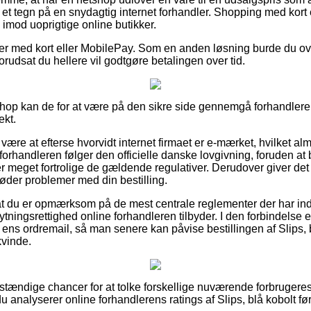
 et tegn på en snydagtig internet forhandler. Shopping med kort e
imod uoprigtige online butikker.
dler med kort eller MobilePay. Som en anden løsning burde du ov
forudsat du hellere vil godtgøre betalingen over tid.
op kan de for at være på den sikre side gennemgå forhandleren
ekt.
re at efterse hvorvidt internet firmaet er e-mærket, hvilket almi
 forhandleren følger den officielle danske lovgivning, foruden at
r meget fortrolige de gældende regulativer. Derudover giver det di
øder problemer med din bestilling.
at du er opmærksom på de mest centrale reglementer der har indf
ytningsrettighed online forhandleren tilbyder. I den forbindels
rer ens ordremail, så man senere kan påvise bestillingen af Slips,
kvinde.
a anstændige chancer for at tolke forskellige nuværende forbruge
du analyserer online forhandlerens ratings af Slips, blå kobolt fø