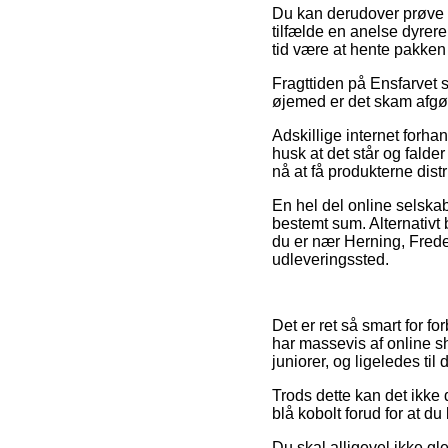
Du kan derudover prøve at
tilfælde en anelse dyrer
tid være at hente pakken
Fragttiden på Ensfarvet sl
øjemed er det skam afgør
Adskillige internet forha
husk at det står og falder
nå at få produkterne distr
En hel del online selska
bestemt sum. Alternativt
du er nær Herning, Frederi
udleveringssted.
Det er ret så smart for f
har massevis af online sh
juniorer, og ligeledes ti
Trods dette kan det ikke 
blå kobolt forud for at du
Du skal alligevel ikke gl