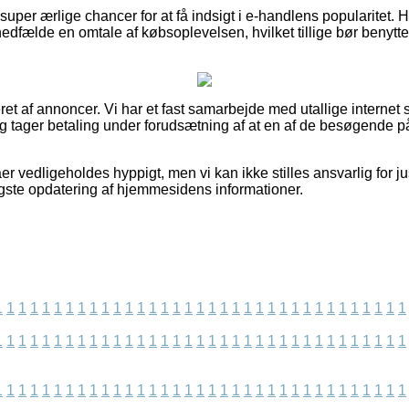
per ærlige chancer for at få indsigt i e-handlens popularitet. H
fælde en omtale af købsoplevelsen, hvilket tillige bør benyttes 
t af annoncer. Vi har et fast samarbejde med utallige internet s
 og tager betaling under forudsætning af at en af de besøgende 
er vedligeholdes hyppigt, men vi kan ikke stilles ansvarlig for j
gste opdatering af hjemmesidens informationer.
1
1
1
1
1
1
1
1
1
1
1
1
1
1
1
1
1
1
1
1
1
1
1
1
1
1
1
1
1
1
1
1
1
1
1
1
1
1
1
1
1
1
1
1
1
1
1
1
1
1
1
1
1
1
1
1
1
1
1
1
1
1
1
1
1
1
1
1
1
1
1
1
1
1
1
1
1
1
1
1
1
1
1
1
1
1
1
1
1
1
1
1
1
1
1
1
1
1
1
1
1
1
1
1
1