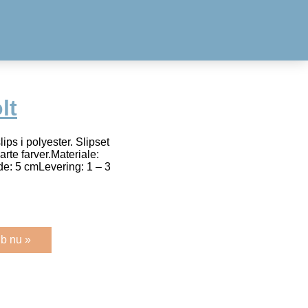
lt
lips i polyester. Slipset
arte farver.Materiale:
: 5 cmLevering: 1 – 3
b nu »