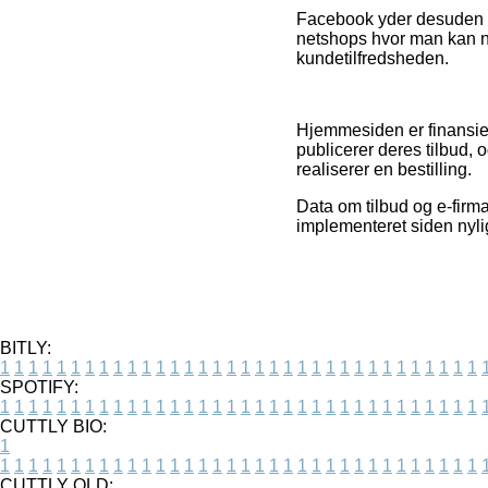
Facebook yder desuden su
netshops hvor man kan ned
kundetilfredsheden.
Hjemmesiden er finansiere
publicerer deres tilbud,
realiserer en bestilling.
Data om tilbud og e-firma
implementeret siden nyli
BITLY:
1
1
1
1
1
1
1
1
1
1
1
1
1
1
1
1
1
1
1
1
1
1
1
1
1
1
1
1
1
1
1
1
1
1
SPOTIFY:
1
1
1
1
1
1
1
1
1
1
1
1
1
1
1
1
1
1
1
1
1
1
1
1
1
1
1
1
1
1
1
1
1
1
CUTTLY BIO:
1
1
1
1
1
1
1
1
1
1
1
1
1
1
1
1
1
1
1
1
1
1
1
1
1
1
1
1
1
1
1
1
1
1
1
CUTTLY OLD: