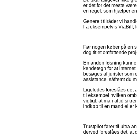
er det for det meste være
en regel, som hjælper en 
Generelt tilråder vi han
fra eksempelvis ViaBill, 
Før nogen køber på en sh
dog tit et omfattende proj
En anden løsning kunne væ
kendetegn for at internet
besøges af jurister som e
assistance, såfremt du m
Ligeledes foreslåes det 
til eksempel hvilken omb
vigtigt, at man altid sik
indkøb til en mand eller 
Trustpilot fører til ultr
derved foreslåes det, at 