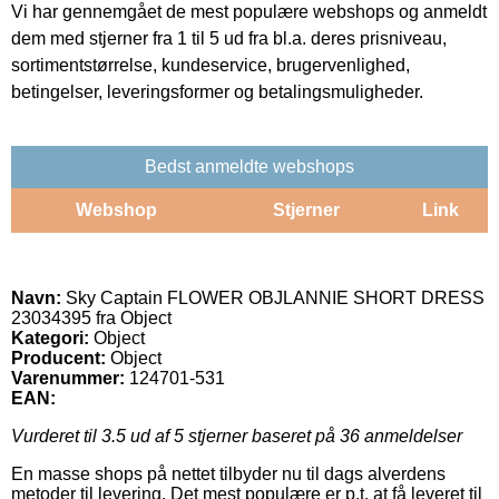
Vi har gennemgået de mest populære webshops og anmeldt
dem med stjerner fra 1 til 5 ud fra bl.a. deres prisniveau,
sortimentstørrelse, kundeservice, brugervenlighed,
betingelser, leveringsformer og betalingsmuligheder.
Bedst anmeldte webshops
Webshop
Stjerner
Link
Navn:
Sky Captain FLOWER OBJLANNIE SHORT DRESS
23034395 fra Object
Kategori:
Object
Producent:
Object
Varenummer:
124701-531
EAN:
Vurderet til
3.5
ud af 5 stjerner baseret på
36
anmeldelser
En masse shops på nettet tilbyder nu til dags alverdens
metoder til levering. Det mest populære er p.t. at få leveret til