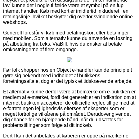
lav, kunne det i nogle tilfælde være et symbol på en fup
internet handler. Køb med kort er imidlertid inkluderet i en
retningslinje, hvilket beskytter dig overfor svindlende online
webshops.
Generelt foreslår vi køb med betalingskort eller betalinger
med mobilen. Som alternativ kunne du anvende en løsning
på afbetaling fra f.eks. ViaBill, hvis du ønsker at betale
omkostningerne af flere omgange.
Før folk shopper hos en Object e-handler kan de principielt
gøre sig bekendt med indholdet af butikkens
forretningsaftale, dog er det typisk et tidskrævende arbejde.
Et alternativ kunne derfor være at bemærke om e-butikken er
medlem af e-mærket, fordi det generelt er en indikation om at
internet butikken accepterer de officielle regler, tillige med at
e-forretningen lejlighedsvis efterses af eksperter som er
meget fortrolige vilkårene på området. Derudover giver det
dig chance for en hjælpende hånd, når du udsættes for
problemstillinger som følge af dit indkøb.
Dertil kan det anbefales at køberen er oppe på mærkerne