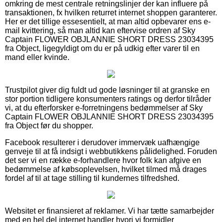
omkring de mest centrale retningslinjer der kan influere på
transaktionen, fx hvilken returret internet shoppen garanterer.
Her er det tillige essesentielt, at man altid opbevarer ens e-
mail kvittering, så man altid kan eftervise ordren af Sky
Captain FLOWER OBJLANNIE SHORT DRESS 23034395
fra Object, ligegyldigt om du er på udkig efter varer til en
mand eller kvinde.
Trustpilot giver dig fuldt ud gode løsninger til at granske en
stor portion tidligere konsumenters ratings og derfor tilråder
vi, at du efterforsker e-forretningens bedømmelser af Sky
Captain FLOWER OBJLANNIE SHORT DRESS 23034395
fra Object før du shopper.
Facebook resulterer i derudover immervæk uafhængige
genveje til at få indsigt i webbutikkens pålidelighed. Foruden
det ser vi en række e-forhandlere hvor folk kan afgive en
bedømmelse af købsoplevelsen, hvilket tilmed må drages
fordel af til at tage stilling til kundernes tilfredshed.
Websitet er finansieret af reklamer. Vi har tætte samarbejder
med en hel del internet handler hvori vi formidler