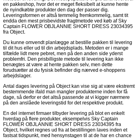
en pakkeshop, hvor det er meget fleksibelt at kunne hente
de nyindkøbte produkter den dag der passer dig.
Leveringsformen er altså temmelig fremkommelig, samt tit
endda den mest prisbevidste fragtmetode ved køb af Sky
Captain FLOWER OBJLANNIE SHORT DRESS 23034395
fra Object.
Du kunne omvendt planlægge at bestille pakken til levering
til dit hus eller ud til din arbejdsplads. Metoden er i mange
tilfælde lidt mere pebret, men på den anden side yderst
problemfri. Den prisbilligste metode til levering kan ikke
benægtes at være at hente pakken selv, men dette
forudsætter at du fysisk befinder dig nærved e-shoppens
arbejdslager.
Antal dages levering på Object kan vise sig at være ekstremt
bestemmende ifald man mangler produkterne inden for få
dage, så derfor er det altså passende at vi kigger nærmere
på den anslåede leveringstid for det respektive produkt.
En del internet firmaer tilbyder levering på blot en enkelt
hverdag på flere produkter, eksempelvis Sky Captain
FLOWER OBJLANNIE SHORT DRESS 23034395 fra
Object, hvilket regnes ud fra at bestillingen laves inden et
fastsat tidspunkt, med hensynstagen til at de har en chance