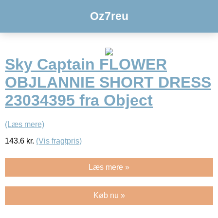
Oz7reu
Sky Captain FLOWER
OBJLANNIE SHORT DRESS
23034395 fra Object
(Læs mere)
143.6
kr.
(Vis fragtpris)
Læs mere »
Køb nu »