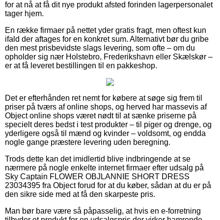
for at nå at få dit nye produkt afsted forinden lagerpersonalet
tager hjem.
En række firmaer på nettet yder gratis fragt, men oftest kun
ifald der aftages for en konkret sum. Alternativt bør du gribe
den mest prisbevidste slags levering, som ofte – om du
opholder sig nær Holstebro, Frederikshavn eller Skælskør –
er at få leveret bestillingen til en pakkeshop.
Det er efterhånden ret nemt for købere at søge sig frem til
priser på tværs af online shops, og herved har massevis af
Object online shops været nødt til at sænke priserne på
specielt deres bedst i test produkter – til piger og drenge, og
yderligere også til mænd og kvinder – voldsomt, og endda
nogle gange præstere levering uden beregning.
Trods dette kan det imidlertid blive indbringende at se
nærmere på nogle enkelte internet firmaer efter udsalg på
Sky Captain FLOWER OBJLANNIE SHORT DRESS
23034395 fra Object forud for at du køber, sådan at du er på
den sikre side med at få den skarpeste pris.
Man bør bare være så påpasselig, at hvis en e-forretning
tilbyder et produkt for en udsalgspris der virker hamrende