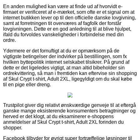
En anden mulighed kan være at finde ud af hvorvidt e-
firmaet er verificeret af e-mærket, som ofte er et signal om at
internet butikken lever op til den officielle danske lovgivning,
samt at forretningen tit overværes af fagfolk der forstår
lovgivningen. Dette er en god anledning til at blive hjulpet,
ifald du forvoldes vanskeligheder i forbindelse med din
ordre.
Ydermere er det fornuftigt at du er opmærksom på de
vigtigste betingelser der indvirker på bestillingen, som fx
hvilken byttepolitik internet selskabet tilsikrer. På grund af
dette er det ligeledes vigtigt, at man altid bibeholder sin
ordrekvittering, så man i fremtiden kan eftervise sin shopping
af Skul Crypt t-shirt, Adult 2XL, ligegyldigt om du skal købe
til en pige eller dreng.
Trustpilot giver dig relativt ønskværdige genveje til at eftergå
ganske mange eksisterende konsumenters betragtninger og
herved er det klogt, at du eksaminerer e-shoppens
anmeldelser af Skul Crypt t-shirt, Adult 2XL forinden du
shopper.
Facebook tilbyder for øvrigt super fortræffelige løsninger til