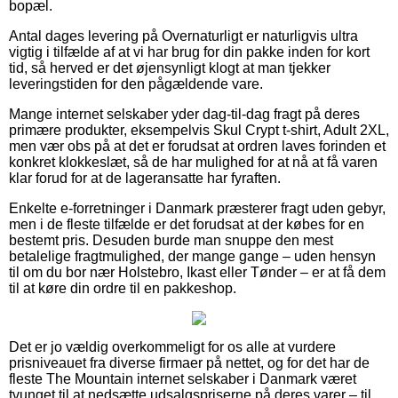
bopæl.
Antal dages levering på Overnaturligt er naturligvis ultra
vigtig i tilfælde af at vi har brug for din pakke inden for kort
tid, så herved er det øjensynligt klogt at man tjekker
leveringstiden for den pågældende vare.
Mange internet selskaber yder dag-til-dag fragt på deres
primære produkter, eksempelvis Skul Crypt t-shirt, Adult 2XL,
men vær obs på at det er forudsat at ordren laves forinden et
konkret klokkeslæt, så de har mulighed for at nå at få varen
klar forud for at de lageransatte har fyraften.
Enkelte e-forretninger i Danmark præsterer fragt uden gebyr,
men i de fleste tilfælde er det forudsat at der købes for en
bestemt pris. Desuden burde man snuppe den mest
betalelige fragtmulighed, der mange gange – uden hensyn
til om du bor nær Holstebro, Ikast eller Tønder – er at få dem
til at køre din ordre til en pakkeshop.
Det er jo vældig overkommeligt for os alle at vurdere
prisniveauet fra diverse firmaer på nettet, og for det har de
fleste The Mountain internet selskaber i Danmark været
tvunget til at nedsætte udsalgspriserne på deres varer – til