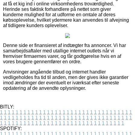
at få et kig ind i online virksomhedens troværdighed.
Herinde ses faktisk forhandlere på nettet som giver
kunderne mulighed for at udforme en omtale af deres
købsoplevelse, hvilket ydermere kan anvendes til afvejning
af tidligere kunders oplevelser.
Denne side er finansieret af indtægter fra annoncer. Vi har
samarbejdsaftaler med utallige internet outlets når vi
fremviser firmaernes varer, og får godtgørelse hvis en af
vores brugere gennemfører en ordre.
Anvisninger angående tilbud og internet handler
vedligeholdes fra tid til anden, men der gives ikke garantier
imod ændringer der eventuelt er iværksat efter seneste
opdatering af de anvendte oplysninger.
BITLY:
1
1
1
1
1
1
1
1
1
1
1
1
1
1
1
1
1
1
1
1
1
1
1
1
1
1
1
1
1
1
1
1
1
1
1
1
1
1
1
1
1
1
1
1
1
1
1
1
1
1
1
1
1
1
1
1
1
1
1
1
1
1
1
1
1
1
1
1
1
1
1
1
1
1
1
1
1
1
1
1
1
1
1
1
1
1
1
1
1
1
1
1
1
1
1
1
1
1
1
1
SPOTIFY:
1
1
1
1
1
1
1
1
1
1
1
1
1
1
1
1
1
1
1
1
1
1
1
1
1
1
1
1
1
1
1
1
1
1