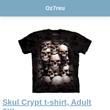
Oz7reu
Skul Crypt t-shirt, Adult