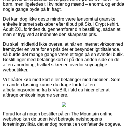
børn, men ligeledes til kvinder og mænd – enormt, og endda
nogle gange byde på fri fragt.
Det kan dog ikke desto mindre være lønsomt at granske
enkelte internet selskaber efter tilbud på Skul Crypt t-shirt,
Adult 2XL forinden du gennemfører din bestilling, sådan at
man er tryg ved at indhente den skarpeste pris.
Du skal imidlertid ikke overse, at når en internet virksomhed
frembyder en vare for en pris der er besynderligt tiltalende,
så burde det mange gange være et tegn på en svindel butik.
Bestillinger med betalingskort er på den anden side en del
af en anordning, hvilket sikrer en overfor snydagtige
webbutikker.
Vi tilråder køb med kort eller betalinger med mobilen. Som
en anden løsning kunne du drage fordel af en
afbetalingsordning fra fx ViaBill, ifald du higer efter at
afdrage omkostningerne senere.
Forud for at nogen bestiller på en The Mountain online
webshop kan de uden tvivl betragte netshoppens
forretningsvilkår, det er dog normalt en omfattende opgave.