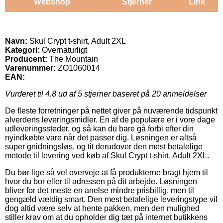
Webshop
Stjerner
Link
Navn:
Skul Crypt t-shirt, Adult 2XL
Kategori:
Overnaturligt
Producent:
The Mountain
Varenummer:
ZO1060014
EAN:
Vurderet til
4.8
ud af 5 stjerner baseret på
20
anmeldelser
De fleste forretninger på nettet giver på nuværende tidspunkt
alverdens leveringsmidler. En af de populære er i vore dage
udleveringssteder, og så kan du bare gå forbi efter din
nyindkøbte vare når det passer dig. Løsningen er altså
super gnidningsløs, og tit derudover den mest betalelige
metode til levering ved køb af Skul Crypt t-shirt, Adult 2XL.
Du bør lige så vel overveje at få produkterne bragt hjem til
hvor du bor eller til adressen på dit arbejde. Løsningen
bliver for det meste en anelse mindre prisbillig, men til
gengæld vældig smart. Den mest betalelige leveringstype vil
dog altid være selv at hente pakken, men den mulighed
stiller krav om at du opholder dig tæt på internet butikkens