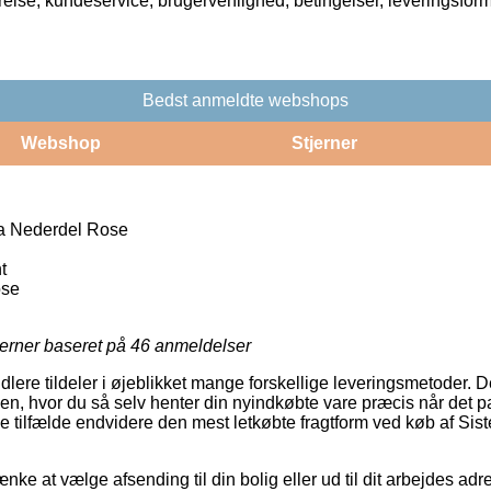
rrelse, kundeservice, brugervenlighed, betingelser, leveringsfor
Bedst anmeldte webshops
Webshop
Stjerner
na Nederdel Rose
t
ose
jerner baseret på
46
anmeldelser
dlere tildeler i øjeblikket mange forskellige leveringsmetoder. 
, hvor du så selv henter din nyindkøbte vare præcis når det pa
nge tilfælde endvidere den mest letkøbte fragtform ved køb af Sis
ke at vælge afsending til din bolig eller ud til dit arbejdes ad