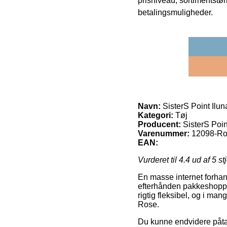
prisniveau, sortimentstø
betalingsmuligheder.
Navn:
SisterS Point Ilu
Kategori:
Tøj
Producent:
SisterS Poin
Varenummer:
12098-R
EAN:
Vurderet til
4.4
ud af 5 st
En masse internet forhan
efterhånden pakkeshoppen
rigtig fleksibel, og i ma
Rose.
Du kunne endvidere påtæn