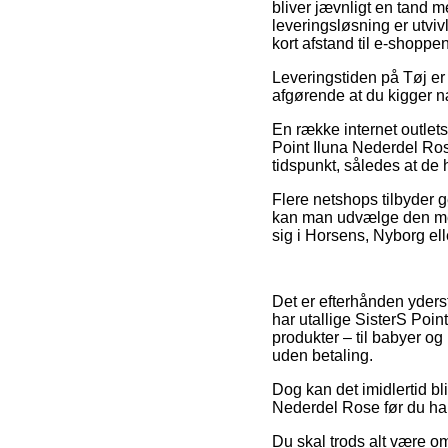
bliver jævnligt en tand 
leveringsløsning er utvi
kort afstand til e-shoppe
Leveringstiden på Tøj er 
afgørende at du kigger 
En række internet outle
Point Iluna Nederdel Rose
tidspunkt, således at de h
Flere netshops tilbyder ge
kan man udvælge den mest 
sig i Horsens, Nyborg eller
Det er efterhånden yderst 
har utallige SisterS Poi
produkter – til babyer o
uden betaling.
Dog kan det imidlertid bl
Nederdel Rose før du hand
Du skal trods alt være om