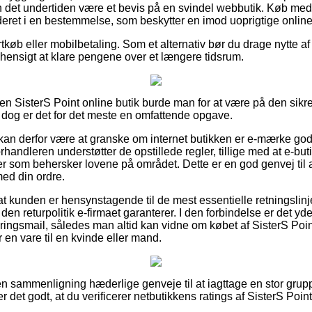
n det undertiden være et bevis på en svindel webbutik. Køb me
eret i en bestemmelse, som beskytter en imod uoprigtige online 
rtkøb eller mobilbetaling. Som et alternativ bør du drage nytte af
il hensigt at klare pengene over et længere tidsrum.
 en SisterS Point online butik burde man for at være på den si
dog er det for det meste en omfattende opgave.
n derfor være at granske om internet butikken er e-mærke godke
rhandleren understøtter de opstillede regler, tillige med at e-but
r som behersker lovene på området. Dette er en god genvej til a
med din ordre.
at kunden er hensynstagende til de mest essentielle retningslin
den returpolitik e-firmaet garanterer. I den forbindelse er det yd
teringsmail, således man altid kan vidne om købet af SisterS Poi
en vare til en kvinde eller mand.
den sammenligning hæderlige genveje til at iagttage en stor grup
det godt, at du verificerer netbutikkens ratings af SisterS Poin