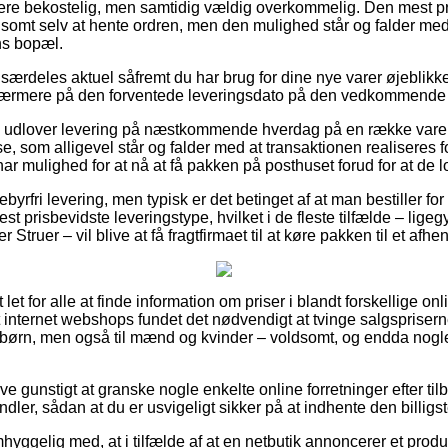
mere bekostelig, men samtidig vældig overkommelig. Den mest p
vlsomt selv at hente ordren, men den mulighed står og falder me
ns bopæl.
særdeles aktuel såfremt du har brug for dine nye varer øjeblikkeli
nærmere på den forventede leveringsdato på den vedkommende 
ts udlover levering på næstkommende hverdag på en række varer
, som alligevel står og falder med at transaktionen realiseres fo
ar mulighed for at nå at få pakken på posthuset forud for at de lo
byrfri levering, men typisk er det betinget af at man bestiller fo
prisbevidste leveringstype, hvilket i de fleste tilfælde – lige
 Struer – vil blive at få fragtfirmaet til at køre pakken til et afhe
let for alle at finde information om priser i blandt forskellige on
nt internet webshops fundet det nødvendigt at tvinge salgspriser
g børn, men også til mænd og kvinder – voldsomt, og endda nogl
ive gunstigt at granske nogle enkelte online forretninger efter til
ler, sådan at du er usvigeligt sikker på at indhente den billigst
hyggelig med, at i tilfælde af at en netbutik annoncerer et produk