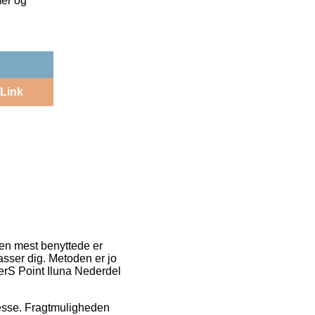
mer og
Link
Den mest benyttede er
sser dig. Metoden er jo
terS Point Iluna Nederdel
resse. Fragtmuligheden