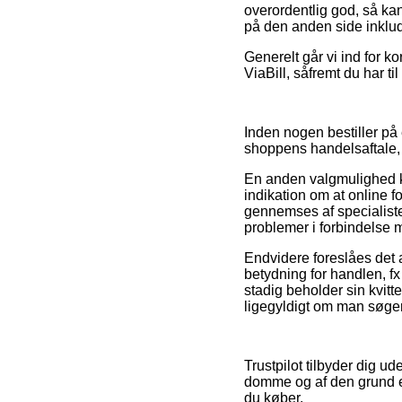
overordentlig god, så ka
på den anden side inklud
Generelt går vi ind for ko
ViaBill, såfremt du har t
Inden nogen bestiller på
shoppens handelsaftale, 
En anden valgmulighed ka
indikation om at online fo
gennemses af specialiste
problemer i forbindelse 
Endvidere foreslåes det 
betydning for handlen, fx 
stadig beholder sin kvit
ligegyldigt om man søger 
Trustpilot tilbyder dig u
domme og af den grund er 
du køber.