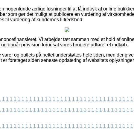
n nogenlunde ærlige løsninger til at få indtryk af online butikke
aber som gør det muligt at publicere en vurdering af virksomhed
til vurdering af kundernes tilfredshed.
oncefinansieret. Vi arbejder tæt sammen med et hold af onlin
, og opnår provision forudsat vores brugere udfører et indkøb.
varer og outlets på nettet understøttes hele tiden, men der give
lt er foretaget siden seneste opdatering af websitets oplysninger
1
1
1
1
1
1
1
1
1
1
1
1
1
1
1
1
1
1
1
1
1
1
1
1
1
1
1
1
1
1
1
1
1
1
1
1
1
1
1
1
1
1
1
1
1
1
1
1
1
1
1
1
1
1
1
1
1
1
1
1
1
1
1
1
1
1
1
1
1
1
1
1
1
1
1
1
1
1
1
1
1
1
1
1
1
1
1
1
1
1
1
1
1
1
1
1
1
1
1
1
1
1
1
1
1