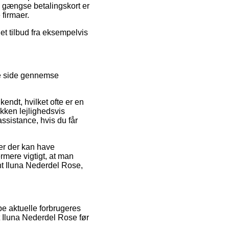
d gængse betalingskort er
firmaer.
 et tilbud fra eksempelvis
kre side gennemse
ndt, hvilket ofte er en
ikken lejlighedsvis
ssistance, hvis du får
jer der kan have
ermere vigtigt, at man
nt Iluna Nederdel Rose,
pe aktuelle forbrugeres
t Iluna Nederdel Rose før