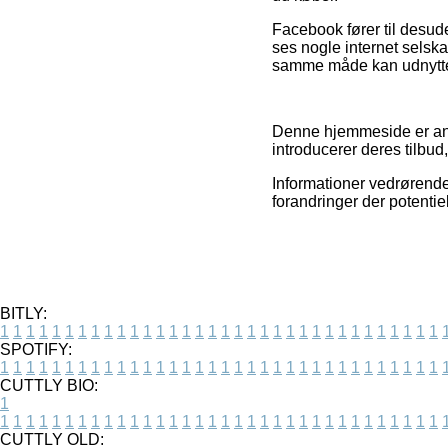
Facebook fører til desude
ses nogle internet selsk
samme måde kan udnyttes 
Denne hjemmeside er ann
introducerer deres tilbud
Informationer vedrørende 
forandringer der potentie
BITLY:
1
1
1
1
1
1
1
1
1
1
1
1
1
1
1
1
1
1
1
1
1
1
1
1
1
1
1
1
1
1
1
1
1
1
SPOTIFY:
1
1
1
1
1
1
1
1
1
1
1
1
1
1
1
1
1
1
1
1
1
1
1
1
1
1
1
1
1
1
1
1
1
1
CUTTLY BIO:
1
1
1
1
1
1
1
1
1
1
1
1
1
1
1
1
1
1
1
1
1
1
1
1
1
1
1
1
1
1
1
1
1
1
1
CUTTLY OLD: