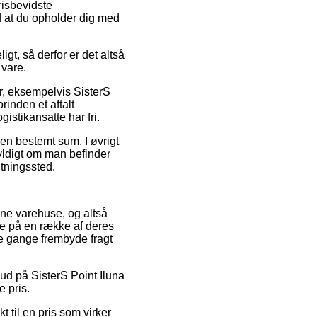
risbevidste
d at du opholder dig med
gt, så derfor er det altså
vare.
, eksempelvis SisterS
rinden et aftalt
gistikansatte har fri.
r en bestemt sum. I øvrigt
gyldigt om man befinder
ntningssted.
line varehuse, og altså
ne på en række af deres
e gange frembyde fragt
bud på SisterS Point Iluna
e pris.
t til en pris som virker