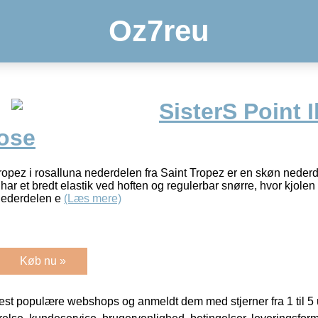
Oz7reu
SisterS Point 
ose
ropez i rosaIluna nederdelen fra Saint Tropez er en skøn nederd
ar et bredt elastik ved hoften og regulerbar snørre, hvor kjolen
nederdelen e
(Læs mere)
Køb nu »
t populære webshops og anmeldt dem med stjerner fra 1 til 5 ud