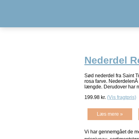
Nederdel R
Sød nederdel fra Saint T
rosa farve. NederdelenÂ h
længde. Derudover har 
199.98
kr.
(Vis fragtpris)
Læs mere »
Vi har gennemgået de mes