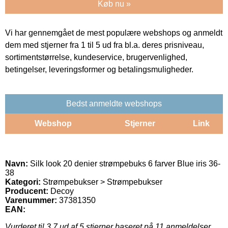
Køb nu »
Vi har gennemgået de mest populære webshops og anmeldt
dem med stjerner fra 1 til 5 ud fra bl.a. deres prisniveau,
sortimentstørrelse, kundeservice, brugervenlighed,
betingelser, leveringsformer og betalingsmuligheder.
Bedst anmeldte webshops
Webshop
Stjerner
Link
Navn:
Silk look 20 denier strømpebuks 6 farver Blue iris 36-
38
Kategori:
Strømpebukser > Strømpebukser
Producent:
Decoy
Varenummer:
37381350
EAN:
Vurderet til
3.7
ud af 5 stjerner baseret på
11
anmeldelser