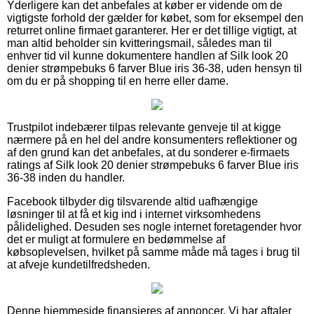
Yderligere kan det anbefales at køber er vidende om de
vigtigste forhold der gælder for købet, som for eksempel den
returret online firmaet garanterer. Her er det tillige vigtigt, at
man altid beholder sin kvitteringsmail, således man til
enhver tid vil kunne dokumentere handlen af Silk look 20
denier strømpebuks 6 farver Blue iris 36-38, uden hensyn til
om du er på shopping til en herre eller dame.
Trustpilot indebærer tilpas relevante genveje til at kigge
nærmere på en hel del andre konsumenters reflektioner og
af den grund kan det anbefales, at du sonderer e-firmaets
ratings af Silk look 20 denier strømpebuks 6 farver Blue iris
36-38 inden du handler.
Facebook tilbyder dig tilsvarende altid uafhængige
løsninger til at få et kig ind i internet virksomhedens
pålidelighed. Desuden ses nogle internet foretagender hvor
det er muligt at formulere en bedømmelse af
købsoplevelsen, hvilket på samme måde må tages i brug til
at afveje kundetilfredsheden.
Denne hjemmeside finansieres af annoncer. Vi har aftaler