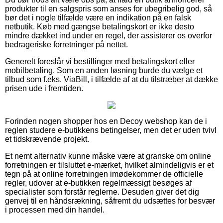
produkter til en salgspris som anses for ubegribelig god, så
bør det i nogle tilfælde være en indikation på en falsk
netbutik. Køb med gængse betalingskort er ikke desto
mindre dækket ind under en regel, der assisterer os overfor
bedrageriske forretninger på nettet.
Generelt foreslår vi bestillinger med betalingskort eller
mobilbetaling. Som en anden løsning burde du vælge et
tilbud som f.eks. ViaBill, i tilfælde af at du tilstræber at dække
prisen ude i fremtiden.
Forinden nogen shopper hos en Decoy webshop kan de i
reglen studere e-butikkens betingelser, men det er uden tvivl
et tidskrævende projekt.
Et nemt alternativ kunne måske være at granske om online
forretningen er tilsluttet e-mærket, hvilket almindeligvis er et
tegn på at online forretningen imødekommer de officielle
regler, udover at e-butikken regelmæssigt besøges af
specialister som forstår reglerne. Desuden giver det dig
genvej til en håndsrækning, såfremt du udsættes for besvær
i processen med din handel.