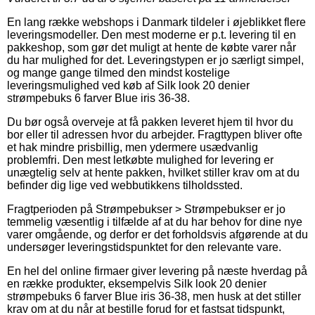
En lang række webshops i Danmark tildeler i øjeblikket flere
leveringsmodeller. Den mest moderne er p.t. levering til en
pakkeshop, som gør det muligt at hente de købte varer når
du har mulighed for det. Leveringstypen er jo særligt simpel,
og mange gange tilmed den mindst kostelige
leveringsmulighed ved køb af Silk look 20 denier
strømpebuks 6 farver Blue iris 36-38.
Du bør også overveje at få pakken leveret hjem til hvor du
bor eller til adressen hvor du arbejder. Fragttypen bliver ofte
et hak mindre prisbillig, men ydermere usædvanlig
problemfri. Den mest letkøbte mulighed for levering er
unægtelig selv at hente pakken, hvilket stiller krav om at du
befinder dig lige ved webbutikkens tilholdssted.
Fragtperioden på Strømpebukser > Strømpebukser er jo
temmelig væsentlig i tilfælde af at du har behov for dine nye
varer omgående, og derfor er det forholdsvis afgørende at du
undersøger leveringstidspunktet for den relevante vare.
En hel del online firmaer giver levering på næste hverdag på
en række produkter, eksempelvis Silk look 20 denier
strømpebuks 6 farver Blue iris 36-38, men husk at det stiller
krav om at du når at bestille forud for et fastsat tidspunkt,