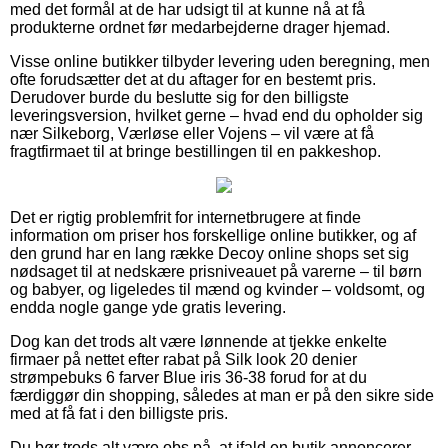
med det formål at de har udsigt til at kunne nå at få
produkterne ordnet før medarbejderne drager hjemad.
Visse online butikker tilbyder levering uden beregning, men
ofte forudsætter det at du aftager for en bestemt pris.
Derudover burde du beslutte sig for den billigste
leveringsversion, hvilket gerne – hvad end du opholder sig
nær Silkeborg, Værløse eller Vojens – vil være at få
fragtfirmaet til at bringe bestillingen til en pakkeshop.
Det er rigtig problemfrit for internetbrugere at finde
information om priser hos forskellige online butikker, og af
den grund har en lang række Decoy online shops set sig
nødsaget til at nedskære prisniveauet på varerne – til børn
og babyer, og ligeledes til mænd og kvinder – voldsomt, og
endda nogle gange yde gratis levering.
Dog kan det trods alt være lønnende at tjekke enkelte
firmaer på nettet efter rabat på Silk look 20 denier
strømpebuks 6 farver Blue iris 36-38 forud for at du
færdiggør din shopping, således at man er på den sikre side
med at få fat i den billigste pris.
Du bør trods alt være obs på, at ifald en butik annoncerer