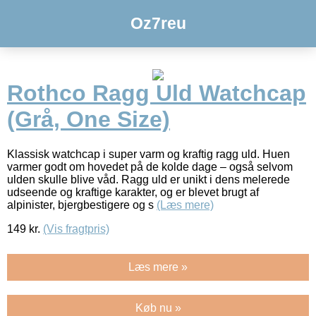
Oz7reu
Rothco Ragg Uld Watchcap
(Grå, One Size)
Klassisk watchcap i super varm og kraftig ragg uld. Huen
varmer godt om hovedet på de kolde dage – også selvom
ulden skulle blive våd. Ragg uld er unikt i dens melerede
udseende og kraftige karakter, og er blevet brugt af
alpinister, bjergbestigere og s
(Læs mere)
149
kr.
(Vis fragtpris)
Læs mere »
Køb nu »