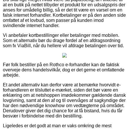
at en butik på nettet tilbyder et produkt for en udsalgspris der
anses for umådelig billig, så er det tit være en varsel om en
falsk internet forhandler. Kortbetalinger er på den anden side
omfattet af et lovbud, som passer på kunden imod
svindlende internet handler.
Vi anbefaler kortbestillinger eller betalinger med mobilen.
Som et alternativ bør du drage fordel af en afdragsordning
som fx ViaBill, når du hellere vil afdrage betalingen over tid.
Før folk bestiller på en Rothco e-forhandler kan de faktisk
overveje dens handelsvilkår, dog er det gerne et omfattende
arbejde.
Et andet alternativ kan derfor være at bemærke hvorvidt e-
forhandleren er tilsluttet e-mærket, siden det bør være en
erklæring om at netshoppen imødekommer gældende dansk
lovgivning, samt at den af og til overvåges af sagkyndige der
har den nødvendige knowhow om vedtægterne på området.
Derudover giver det dig chance for at få bistand, hvis du får
besvær i forbindelse med din bestilling.
Ligeledes er det godt at man er vaks omkring de mest