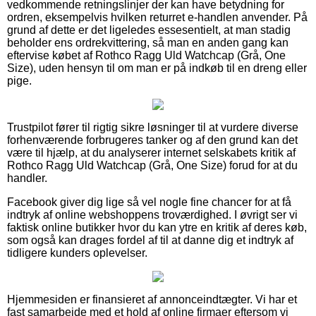
vedkommende retningslinjer der kan have betydning for
ordren, eksempelvis hvilken returret e-handlen anvender. På
grund af dette er det ligeledes essesentielt, at man stadig
beholder ens ordrekvittering, så man en anden gang kan
eftervise købet af Rothco Ragg Uld Watchcap (Grå, One
Size), uden hensyn til om man er på indkøb til en dreng eller
pige.
Trustpilot fører til rigtig sikre løsninger til at vurdere diverse
forhenværende forbrugeres tanker og af den grund kan det
være til hjælp, at du analyserer internet selskabets kritik af
Rothco Ragg Uld Watchcap (Grå, One Size) forud for at du
handler.
Facebook giver dig lige så vel nogle fine chancer for at få
indtryk af online webshoppens troværdighed. I øvrigt ser vi
faktisk online butikker hvor du kan ytre en kritik af deres køb,
som også kan drages fordel af til at danne dig et indtryk af
tidligere kunders oplevelser.
Hjemmesiden er finansieret af annonceindtægter. Vi har et
fast samarbejde med et hold af online firmaer eftersom vi