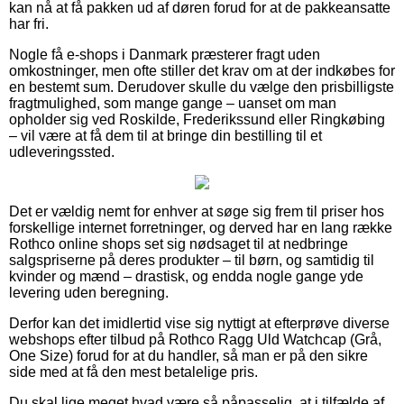
kan nå at få pakken ud af døren forud for at de pakkeansatte
har fri.
Nogle få e-shops i Danmark præsterer fragt uden
omkostninger, men ofte stiller det krav om at der indkøbes for
en bestemt sum. Derudover skulle du vælge den prisbilligste
fragtmulighed, som mange gange – uanset om man
opholder sig ved Roskilde, Frederikssund eller Ringkøbing
– vil være at få dem til at bringe din bestilling til et
udleveringssted.
Det er vældig nemt for enhver at søge sig frem til priser hos
forskellige internet forretninger, og derved har en lang række
Rothco online shops set sig nødsaget til at nedbringe
salgspriserne på deres produkter – til børn, og samtidig til
kvinder og mænd – drastisk, og endda nogle gange yde
levering uden beregning.
Derfor kan det imidlertid vise sig nyttigt at efterprøve diverse
webshops efter tilbud på Rothco Ragg Uld Watchcap (Grå,
One Size) forud for at du handler, så man er på den sikre
side med at få den mest betalelige pris.
Du skal lige meget hvad være så påpasselig, at i tilfælde af