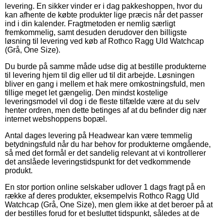
levering. En sikker vinder er i dag pakkeshoppen, hvor du
kan afhente de købte produkter lige præcis når det passer
ind i din kalender. Fragtmetoden er nemlig særligt
fremkommelig, samt desuden derudover den billigste
løsning til levering ved køb af Rothco Ragg Uld Watchcap
(Grå, One Size).
Du burde på samme måde udse dig at bestille produkterne
til levering hjem til dig eller ud til dit arbejde. Løsningen
bliver en gang i mellem et hak mere omkostningsfuld, men
tillige meget let gængelig. Den mindst kostelige
leveringsmodel vil dog i de fleste tilfælde være at du selv
henter ordren, men dette betinges af at du befinder dig nær
internet webshoppens bopæl.
Antal dages levering på Headwear kan være temmelig
betydningsfuld når du har behov for produkterne omgående,
så med det formål er det sandelig relevant at vi kontrollerer
det anslåede leveringstidspunkt for det vedkommende
produkt.
En stor portion online selskaber udlover 1 dags fragt på en
række af deres produkter, eksempelvis Rothco Ragg Uld
Watchcap (Grå, One Size), men glem ikke at det beroer på at
der bestilles forud for et besluttet tidspunkt, således at de