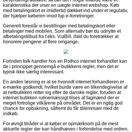
karakteristika der viser en uægte internet webshop. Køb
med betalingskort er imidlertid dækket ind under et regulativ,
der hjælper køberen imod fup e-forretninger.
Generelt foreslår vi bestillinger med betalingskort eller
betalinger med mobilen. Som alternativ bør du udnytte et
afbetalingstilbud fra f.eks. ViaBill, ifald du foretrækker at
honorere pengene af flere omgange.
Forinden folk handler hos en Rothco internet forhandler kan
de i princippet gennemgå e-butikkens regler, men det er
typisk ikke særlig interessant.
En anden løsning er at se hvorvidt internet forhandleren er
e-mærke godkendt, hvilket burde være en tilkendegivelse af
at netbutikken retter sig efter de danske regler, foruden at
internet butikken rutinemæssigt tilses af fagmænd der er
meget fortrolige vilkårene på området. Det er en rigtig god
chance for opbakning, såfremt du får dilemmaer med dit
indkøb.
For øvrigt tilråder vi at køber er opmærksom på de mest
aktuelle regler der kan håndhæves i forbindelse med ordren,