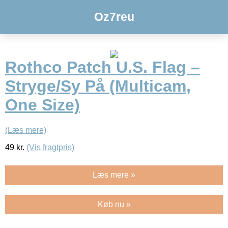
Oz7reu
Rothco Patch U.S. Flag –
Stryge/Sy På (Multicam,
One Size)
(Læs mere)
49
kr.
(Vis fragtpris)
Læs mere »
Køb nu »