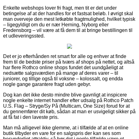
Enkelte webshops lover fri fragt, men tit er det under
betingelse af at der handles for et fastsat beløb. I øvrigt skal
man overveje den mest letkøbte fragtmulighed, hvilket typisk
– ligegyldigt om du er nær Herning, Nyborg eller
Fredensborg – vil være at få dem til at bringe bestillingen til
et udleveringssted.
Det er jo efterhånden ret smart for alle og enhver at finde
frem til de bedste priser på tværs af shops på nettet, og altså
har flere Rothco online shops fundet det uundgåeligt at
nedsætte salgsværdien på mange af deres varer – til
juniorer, og tillige også til voksne – kolossalt, og endda
nogle gange garantere fragt uden gebyr.
Dog kan det ikke desto mindre blive gavnligt at inspicere
nogle enkelte internet handler efter udsalg på Rothco Patch
U.S. Flag – Stryge/Sy På (Multicam, One Size) forud for at
du gennemfører dit køb, sådan at man er usvigeligt sikker på
at få fat i den laveste pris.
Man må alligevel ikke glemme, at i tilfælde af at en online
butik tilbyder en vare for en salgspris der kan ses som
besynderligt attraktiv, så bør det i nogle tilfælde være et