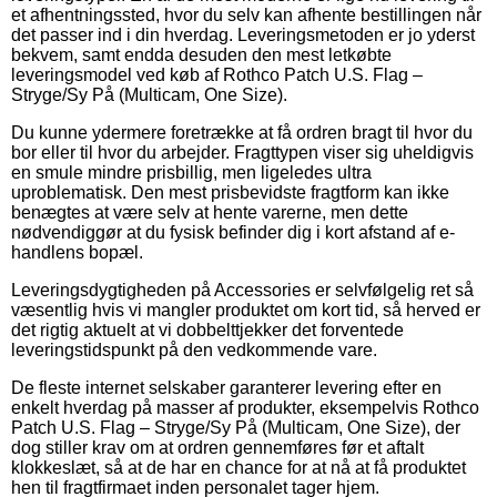
et afhentningssted, hvor du selv kan afhente bestillingen når
det passer ind i din hverdag. Leveringsmetoden er jo yderst
bekvem, samt endda desuden den mest letkøbte
leveringsmodel ved køb af Rothco Patch U.S. Flag –
Stryge/Sy På (Multicam, One Size).
Du kunne ydermere foretrække at få ordren bragt til hvor du
bor eller til hvor du arbejder. Fragttypen viser sig uheldigvis
en smule mindre prisbillig, men ligeledes ultra
uproblematisk. Den mest prisbevidste fragtform kan ikke
benægtes at være selv at hente varerne, men dette
nødvendiggør at du fysisk befinder dig i kort afstand af e-
handlens bopæl.
Leveringsdygtigheden på Accessories er selvfølgelig ret så
væsentlig hvis vi mangler produktet om kort tid, så herved er
det rigtig aktuelt at vi dobbelttjekker det forventede
leveringstidspunkt på den vedkommende vare.
De fleste internet selskaber garanterer levering efter en
enkelt hverdag på masser af produkter, eksempelvis Rothco
Patch U.S. Flag – Stryge/Sy På (Multicam, One Size), der
dog stiller krav om at ordren gennemføres før et aftalt
klokkeslæt, så at de har en chance for at nå at få produktet
hen til fragtfirmaet inden personalet tager hjem.