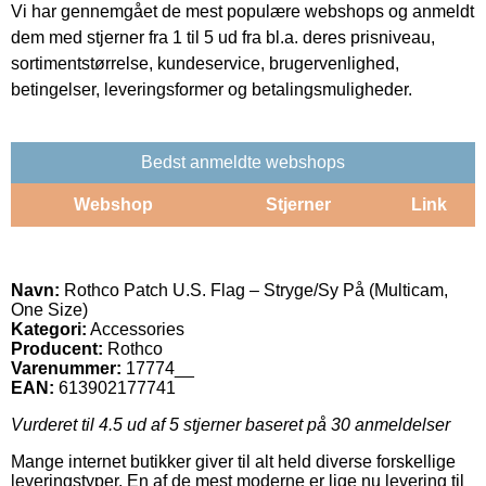
Vi har gennemgået de mest populære webshops og anmeldt
dem med stjerner fra 1 til 5 ud fra bl.a. deres prisniveau,
sortimentstørrelse, kundeservice, brugervenlighed,
betingelser, leveringsformer og betalingsmuligheder.
Bedst anmeldte webshops
Webshop
Stjerner
Link
Navn:
Rothco Patch U.S. Flag – Stryge/Sy På (Multicam,
One Size)
Kategori:
Accessories
Producent:
Rothco
Varenummer:
17774__
EAN:
613902177741
Vurderet til
4.5
ud af 5 stjerner baseret på
30
anmeldelser
Mange internet butikker giver til alt held diverse forskellige
leveringstyper. En af de mest moderne er lige nu levering til