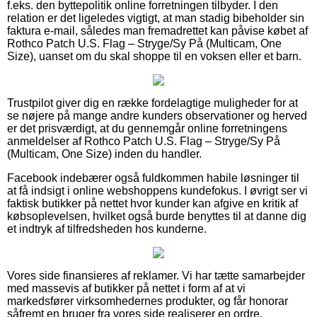
f.eks. den byttepolitik online forretningen tilbyder. I den
relation er det ligeledes vigtigt, at man stadig bibeholder sin
faktura e-mail, således man fremadrettet kan påvise købet af
Rothco Patch U.S. Flag – Stryge/Sy På (Multicam, One
Size), uanset om du skal shoppe til en voksen eller et barn.
Trustpilot giver dig en række fordelagtige muligheder for at
se nøjere på mange andre kunders observationer og herved
er det prisværdigt, at du gennemgår online forretningens
anmeldelser af Rothco Patch U.S. Flag – Stryge/Sy På
(Multicam, One Size) inden du handler.
Facebook indebærer også fuldkommen habile løsninger til
at få indsigt i online webshoppens kundefokus. I øvrigt ser vi
faktisk butikker på nettet hvor kunder kan afgive en kritik af
købsoplevelsen, hvilket også burde benyttes til at danne dig
et indtryk af tilfredsheden hos kunderne.
Vores side finansieres af reklamer. Vi har tætte samarbejder
med massevis af butikker på nettet i form af at vi
markedsfører virksomhedernes produkter, og får honorar
såfremt en bruger fra vores side realiserer en ordre.