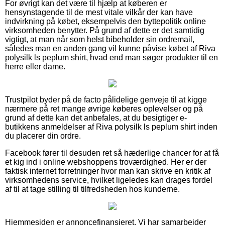
For øvrigt kan det være til hjælp at køberen er
hensynstagende til de mest vitale vilkår der kan have
indvirkning på købet, eksempelvis den byttepolitik online
virksomheden benytter. På grund af dette er det samtidig
vigtigt, at man når som helst bibeholder sin ordremail,
således man en anden gang vil kunne påvise købet af Riva
polysilk ls peplum shirt, hvad end man søger produkter til en
herre eller dame.
Trustpilot byder på de facto pålidelige genveje til at kigge
nærmere på ret mange øvrige køberes oplevelser og på
grund af dette kan det anbefales, at du besigtiger e-
butikkens anmeldelser af Riva polysilk ls peplum shirt inden
du placerer din ordre.
Facebook fører til desuden ret så hæderlige chancer for at få
et kig ind i online webshoppens troværdighed. Her er der
faktisk internet forretninger hvor man kan skrive en kritik af
virksomhedens service, hvilket ligeledes kan drages fordel
af til at tage stilling til tilfredsheden hos kunderne.
Hjemmesiden er annoncefinansieret. Vi har samarbejder