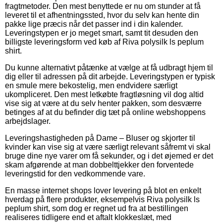
fragtmetoder. Den mest benyttede er nu om stunder at få
leveret til et afhentningssted, hvor du selv kan hente din
pakke lige præcis når det passer ind i din kalender.
Leveringstypen er jo meget smart, samt tit desuden den
billigste leveringsform ved køb af Riva polysilk ls peplum
shirt.
Du kunne alternativt påtænke at vælge at få udbragt hjem til
dig eller til adressen på dit arbejde. Leveringstypen er typisk
en smule mere bekostelig, men endvidere særligt
ukompliceret. Den mest letkøbte fragtløsning vil dog altid
vise sig at være at du selv henter pakken, som desværre
betinges af at du befinder dig tæt på online webshoppens
arbejdslager.
Leveringshastigheden på Dame – Bluser og skjorter til
kvinder kan vise sig at være særligt relevant såfremt vi skal
bruge dine nye varer om få sekunder, og i det øjemed er det
skam afgørende at man dobbelttjekker den forventede
leveringstid for den vedkommende vare.
En masse internet shops lover levering på blot en enkelt
hverdag på flere produkter, eksempelvis Riva polysilk ls
peplum shirt, som dog er regnet ud fra at bestillingen
realiseres tidligere end et aftalt klokkeslæt, med