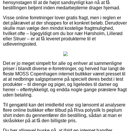
hensynstagen til at de højst sandsynligt kan nå at få
bestillingen betjent inden medarbejderne drager hjemad.
Visse online forretninger lover gratis fragt, men i reglen er
det påkrævet at der shoppes for et konkret beløb. Derudover
skulle man vælge den mindst kostelige fragtmulighed,
hvilket ofte – ligegyldigt om du bor nær Hørsholm, Lillerød
eller Struer – er at få leveret produkterne til et
udleveringssted.
Det er jo meget simpelt for alle og enhver at sammenligne
priser i blandt diverse e-forretninger, og herved har langt de
fleste MOSS Copenhagen internet butikker været presset til
at at nedbringe salgspriserne på specielt deres bedst i test
produkter – til drenge og piger, og ligeledes til damer og
herrer – eftertrykkeligt, og endda nogle gange præstere fragt
uden betaling.
Til gengæld kan det imidlertid vise sig lønsomt at analysere
flere online butikker efter tilbud på Riva polysilk ls peplum
shirt inden du gennemfører din bestilling, sådan at man er
skråsikker på at få den billigste pris.
Du bør alligevel huske på, at ifald en internet handler