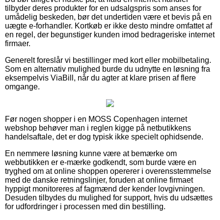
tilbyder deres produkter for en udsalgspris som anses for
umådelig beskeden, bør det undertiden være et bevis på en
uægte e-forhandler. Kortkøb er ikke desto mindre omfattet af
en regel, der begunstiger kunden imod bedrageriske internet
firmaer.
Generelt foreslår vi bestillinger med kort eller mobilbetaling.
Som en alternativ mulighed burde du udnytte en løsning fra
eksempelvis ViaBill, når du agter at klare prisen af flere
omgange.
Før nogen shopper i en MOSS Copenhagen internet
webshop behøver man i reglen kigge på netbutikkens
handelsaftale, det er dog typisk ikke specielt ophidsende.
En nemmere løsning kunne være at bemærke om
webbutikken er e-mærke godkendt, som burde være en
tryghed om at online shoppen opererer i overensstemmelse
med de danske retningslinjer, foruden at online firmaet
hyppigt monitoreres af fagmænd der kender lovgivningen.
Desuden tilbydes du mulighed for support, hvis du udsættes
for udfordringer i processen med din bestilling.