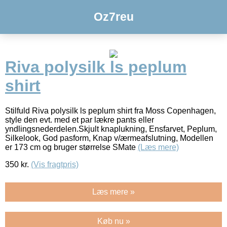
Oz7reu
Riva polysilk ls peplum
shirt
Stilfuld Riva polysilk ls peplum shirt fra Moss Copenhagen,
style den evt. med et par lækre pants eller
yndlingsnederdelen.Skjult knaplukning, Ensfarvet, Peplum,
Silkelook, God pasform, Knap v/ærmeafslutning, Modellen
er 173 cm og bruger størrelse SMate
(Læs mere)
350
kr.
(Vis fragtpris)
Læs mere »
Køb nu »