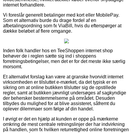
internet forhandlere.
Vi foreslår generelt betalinger med kort eller MobilePay.
Som et alternativ burde du drage fordel af en
afbetalingsordning som fx ViaBill, hvis du efterspørger at
dække beløbet af flere omgange.
Inden folk handler hos en TeeShoppen internet shop
behøver de i reglen sætte sig ind i shoppens
forretningsbetingelser, men det er for det meste ikke særlig
morsomt.
Et alternativt forslag kan være at granske hvorvidt internet
virksomheden er tilsluttet e-mærket, da det typisk er en
sikring om at online butikken tilslutter sig de opstillede
regler, samt at butikken jævnligt undersøges af sagkyndige
der behersker bestemmelserne på området. Desuden
tilbydes du mulighed for at blive assisteret, såfremt du
oplever dilemmaer som følge af din handel.
I øvrigt er det en hjælp at kunden er oppe på mærkerne
omkring de mest centrale retningslinjer der har indvirkning
på handlen, som fx hvilken returrettighed online forretningen