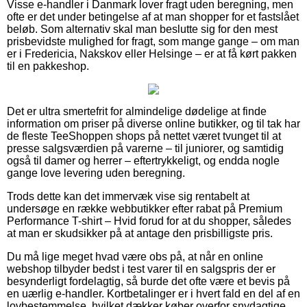
Visse e-handler i Danmark lover fragt uden beregning, men
ofte er det under betingelse af at man shopper for et fastslået
beløb. Som alternativ skal man beslutte sig for den mest
prisbevidste mulighed for fragt, som mange gange – om man
er i Fredericia, Nakskov eller Helsinge – er at få kørt pakken
til en pakkeshop.
Det er ultra smertefrit for almindelige dødelige at finde
information om priser på diverse online butikker, og til tak har
de fleste TeeShoppen shops på nettet været tvunget til at
presse salgsværdien på varerne – til juniorer, og samtidig
også til damer og herrer – eftertrykkeligt, og endda nogle
gange love levering uden beregning.
Trods dette kan det immervæk vise sig rentabelt at
undersøge en række webbutikker efter rabat på Premium
Performance T-shirt – Hvid forud for at du shopper, således
at man er skudsikker på at antage den prisbilligste pris.
Du må lige meget hvad være obs på, at når en online
webshop tilbyder bedst i test varer til en salgspris der er
besynderligt fordelagtig, så burde det ofte være et bevis på
en uærlig e-handler. Kortbetalinger er i hvert fald en del af en
lovbestemmelse, hvilket dækker køber overfor snydagtige