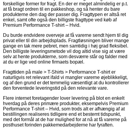
forskellige former for fragt. En der er meget almindelig er p.t.
at få bragt ordren til en pakkeshop, og så henter du bare
produkterne den dag der passer dig. Fragttypen er altså ret
enkel, samt ofte også den billigste fragttype ved køb af
Premium Performance T-shirt – Hvid.
Du burde endvidere overveje at få varerne sendt hjem til dig
privat eller til din arbejdsplads. Fragtløsningen bliver mange
gange en tak mere pebret, men samtidig i høj grad fleksibel.
Den billigste leveringsmetode vil dog altid vise sig at være
selv at hente produkterne, som desværre står og falder med
at du er lige ved online firmaets bopæl.
Fragttiden på male > T-Shirts > Performance T-shirt er
naturligvis ret relevant ifald vi mangler varerne øjeblikkeligt,
og af den grund er det temmelig væsentligt at du kontrollerer
den forventede leveringstid på den relevante vare.
Flere internet foretagender lover levering på blot en enkelt
hverdag på deres primære produkter, eksempelvis Premium
Performance T-shirt – Hvid, som trods alt er afhængig af at
bestillingen realiseres tidligere end et bestemt tidspunkt,
med det formål at de har mulighed for at nå at få varerne på
posthuset forinden pakkemedarbejderne har fyraften.