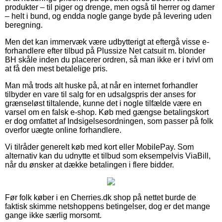
produkter – til piger og drenge, men også til herrer og damer
– helt i bund, og endda nogle gange byde på levering uden
beregning.
Men det kan immervæk være udbytterigt at eftergå visse e-
forhandlere efter tilbud på Plussize Net catsuit m. blonder
BH skåle inden du placerer ordren, så man ikke er i tvivl om
at få den mest betalelige pris.
Man må trods alt huske på, at når en internet forhandler
tilbyder en vare til salg for en udsalgspris der anses for
grænseløst tiltalende, kunne det i nogle tilfælde være en
varsel om en falsk e-shop. Køb med gængse betalingskort
er dog omfattet af Indsigelsesordningen, som passer på folk
overfor uægte online forhandlere.
Vi tilråder generelt køb med kort eller MobilePay. Som
alternativ kan du udnytte et tilbud som eksempelvis ViaBill,
når du ønsker at dække betalingen i flere bidder.
Før folk køber i en Cherries.dk shop på nettet burde de
faktisk skimme netshoppens betingelser, dog er det mange
gange ikke særlig morsomt.