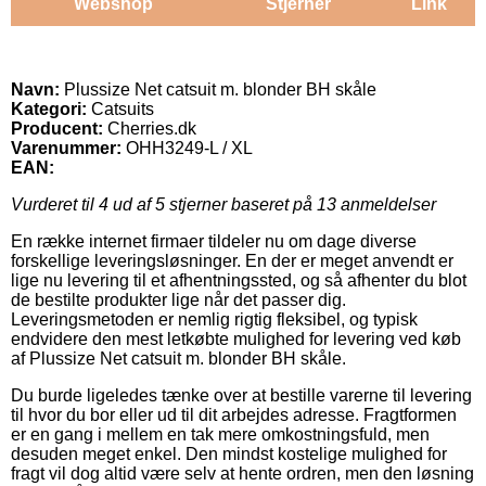
Webshop
Stjerner
Link
Navn:
Plussize Net catsuit m. blonder BH skåle
Kategori:
Catsuits
Producent:
Cherries.dk
Varenummer:
OHH3249-L / XL
EAN:
Vurderet til
4
ud af 5 stjerner baseret på
13
anmeldelser
En række internet firmaer tildeler nu om dage diverse
forskellige leveringsløsninger. En der er meget anvendt er
lige nu levering til et afhentningssted, og så afhenter du blot
de bestilte produkter lige når det passer dig.
Leveringsmetoden er nemlig rigtig fleksibel, og typisk
endvidere den mest letkøbte mulighed for levering ved køb
af Plussize Net catsuit m. blonder BH skåle.
Du burde ligeledes tænke over at bestille varerne til levering
til hvor du bor eller ud til dit arbejdes adresse. Fragtformen
er en gang i mellem en tak mere omkostningsfuld, men
desuden meget enkel. Den mindst kostelige mulighed for
fragt vil dog altid være selv at hente ordren, men den løsning