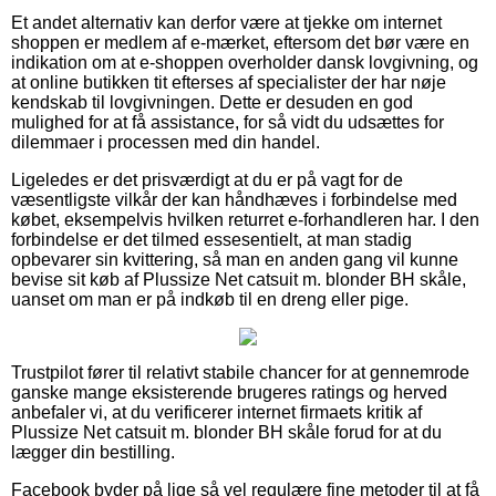
Et andet alternativ kan derfor være at tjekke om internet
shoppen er medlem af e-mærket, eftersom det bør være en
indikation om at e-shoppen overholder dansk lovgivning, og
at online butikken tit efterses af specialister der har nøje
kendskab til lovgivningen. Dette er desuden en god
mulighed for at få assistance, for så vidt du udsættes for
dilemmaer i processen med din handel.
Ligeledes er det prisværdigt at du er på vagt for de
væsentligste vilkår der kan håndhæves i forbindelse med
købet, eksempelvis hvilken returret e-forhandleren har. I den
forbindelse er det tilmed essesentielt, at man stadig
opbevarer sin kvittering, så man en anden gang vil kunne
bevise sit køb af Plussize Net catsuit m. blonder BH skåle,
uanset om man er på indkøb til en dreng eller pige.
Trustpilot fører til relativt stabile chancer for at gennemrode
ganske mange eksisterende brugeres ratings og herved
anbefaler vi, at du verificerer internet firmaets kritik af
Plussize Net catsuit m. blonder BH skåle forud for at du
lægger din bestilling.
Facebook byder på lige så vel regulære fine metoder til at få