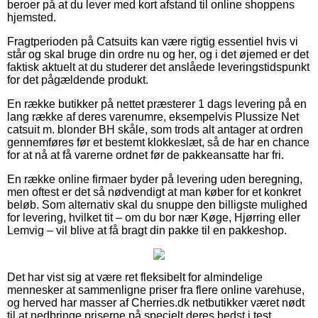
beroer på at du lever med kort afstand til online shoppens
hjemsted.
Fragtperioden på Catsuits kan være rigtig essentiel hvis vi
står og skal bruge din ordre nu og her, og i det øjemed er det
faktisk aktuelt at du studerer det anslåede leveringstidspunkt
for det pågældende produkt.
En række butikker på nettet præsterer 1 dags levering på en
lang række af deres varenumre, eksempelvis Plussize Net
catsuit m. blonder BH skåle, som trods alt antager at ordren
gennemføres før et bestemt klokkeslæt, så de har en chance
for at nå at få varerne ordnet før de pakkeansatte har fri.
En række online firmaer byder på levering uden beregning,
men oftest er det så nødvendigt at man køber for et konkret
beløb. Som alternativ skal du snuppe den billigste mulighed
for levering, hvilket tit – om du bor nær Køge, Hjørring eller
Lemvig – vil blive at få bragt din pakke til en pakkeshop.
Det har vist sig at være ret fleksibelt for almindelige
mennesker at sammenligne priser fra flere online varehuse,
og herved har masser af Cherries.dk netbutikker været nødt
til at nedbringe priserne på specielt deres bedst i test