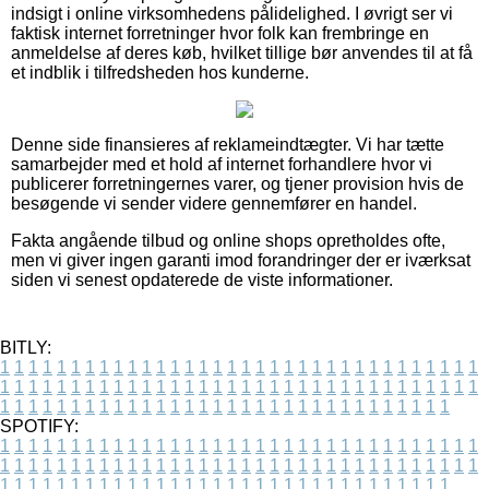
indsigt i online virksomhedens pålidelighed. I øvrigt ser vi
faktisk internet forretninger hvor folk kan frembringe en
anmeldelse af deres køb, hvilket tillige bør anvendes til at få
et indblik i tilfredsheden hos kunderne.
Denne side finansieres af reklameindtægter. Vi har tætte
samarbejder med et hold af internet forhandlere hvor vi
publicerer forretningernes varer, og tjener provision hvis de
besøgende vi sender videre gennemfører en handel.
Fakta angående tilbud og online shops opretholdes ofte,
men vi giver ingen garanti imod forandringer der er iværksat
siden vi senest opdaterede de viste informationer.
BITLY:
1
1
1
1
1
1
1
1
1
1
1
1
1
1
1
1
1
1
1
1
1
1
1
1
1
1
1
1
1
1
1
1
1
1
1
1
1
1
1
1
1
1
1
1
1
1
1
1
1
1
1
1
1
1
1
1
1
1
1
1
1
1
1
1
1
1
1
1
1
1
1
1
1
1
1
1
1
1
1
1
1
1
1
1
1
1
1
1
1
1
1
1
1
1
1
1
1
1
1
1
SPOTIFY:
1
1
1
1
1
1
1
1
1
1
1
1
1
1
1
1
1
1
1
1
1
1
1
1
1
1
1
1
1
1
1
1
1
1
1
1
1
1
1
1
1
1
1
1
1
1
1
1
1
1
1
1
1
1
1
1
1
1
1
1
1
1
1
1
1
1
1
1
1
1
1
1
1
1
1
1
1
1
1
1
1
1
1
1
1
1
1
1
1
1
1
1
1
1
1
1
1
1
1
1