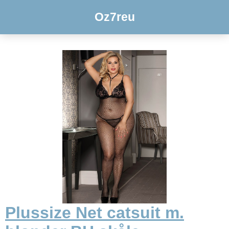
Oz7reu
Plussize Net catsuit m.