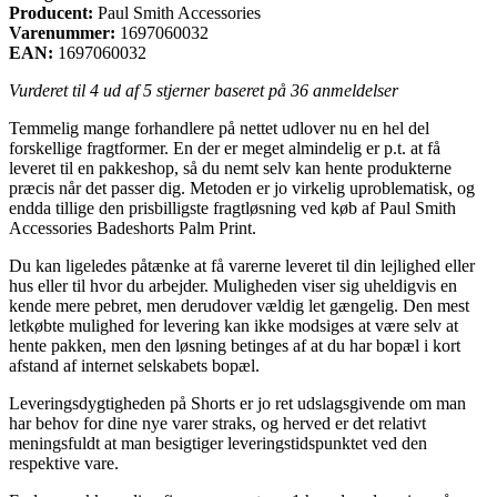
Producent:
Paul Smith Accessories
Varenummer:
1697060032
EAN:
1697060032
Vurderet til
4
ud af 5 stjerner baseret på
36
anmeldelser
Temmelig mange forhandlere på nettet udlover nu en hel del
forskellige fragtformer. En der er meget almindelig er p.t. at få
leveret til en pakkeshop, så du nemt selv kan hente produkterne
præcis når det passer dig. Metoden er jo virkelig uproblematisk, og
endda tillige den prisbilligste fragtløsning ved køb af Paul Smith
Accessories Badeshorts Palm Print.
Du kan ligeledes påtænke at få varerne leveret til din lejlighed eller
hus eller til hvor du arbejder. Muligheden viser sig uheldigvis en
kende mere pebret, men derudover vældig let gængelig. Den mest
letkøbte mulighed for levering kan ikke modsiges at være selv at
hente pakken, men den løsning betinges af at du har bopæl i kort
afstand af internet selskabets bopæl.
Leveringsdygtigheden på Shorts er jo ret udslagsgivende om man
har behov for dine nye varer straks, og herved er det relativt
meningsfuldt at man besigtiger leveringstidspunktet ved den
respektive vare.