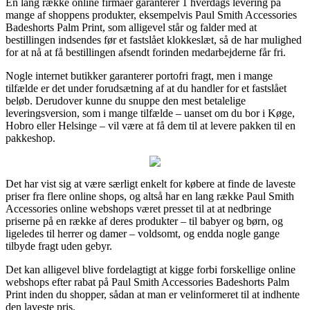
En lang række online firmaer garanterer 1 hverdags levering på
mange af shoppens produkter, eksempelvis Paul Smith Accessories
Badeshorts Palm Print, som alligevel står og falder med at
bestillingen indsendes før et fastslået klokkeslæt, så de har mulighed
for at nå at få bestillingen afsendt forinden medarbejderne får fri.
Nogle internet butikker garanterer portofri fragt, men i mange
tilfælde er det under forudsætning af at du handler for et fastslået
beløb. Derudover kunne du snuppe den mest betalelige
leveringsversion, som i mange tilfælde – uanset om du bor i Køge,
Hobro eller Helsinge – vil være at få dem til at levere pakken til en
pakkeshop.
Det har vist sig at være særligt enkelt for købere at finde de laveste
priser fra flere online shops, og altså har en lang række Paul Smith
Accessories online webshops været presset til at at nedbringe
priserne på en række af deres produkter – til babyer og børn, og
ligeledes til herrer og damer – voldsomt, og endda nogle gange
tilbyde fragt uden gebyr.
Det kan alligevel blive fordelagtigt at kigge forbi forskellige online
webshops efter rabat på Paul Smith Accessories Badeshorts Palm
Print inden du shopper, sådan at man er velinformeret til at indhente
den laveste pris.