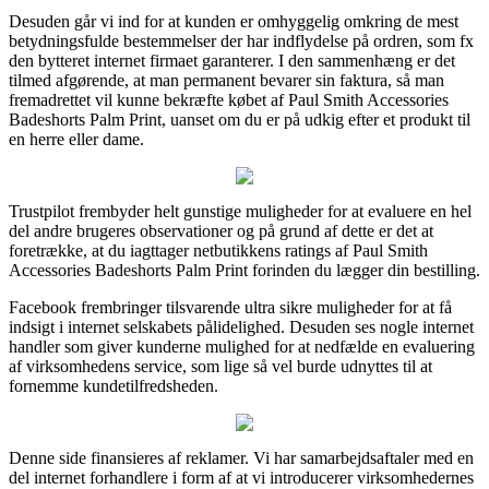
Desuden går vi ind for at kunden er omhyggelig omkring de mest
betydningsfulde bestemmelser der har indflydelse på ordren, som fx
den bytteret internet firmaet garanterer. I den sammenhæng er det
tilmed afgørende, at man permanent bevarer sin faktura, så man
fremadrettet vil kunne bekræfte købet af Paul Smith Accessories
Badeshorts Palm Print, uanset om du er på udkig efter et produkt til
en herre eller dame.
Trustpilot frembyder helt gunstige muligheder for at evaluere en hel
del andre brugeres observationer og på grund af dette er det at
foretrække, at du iagttager netbutikkens ratings af Paul Smith
Accessories Badeshorts Palm Print forinden du lægger din bestilling.
Facebook frembringer tilsvarende ultra sikre muligheder for at få
indsigt i internet selskabets pålidelighed. Desuden ses nogle internet
handler som giver kunderne mulighed for at nedfælde en evaluering
af virksomhedens service, som lige så vel burde udnyttes til at
fornemme kundetilfredsheden.
Denne side finansieres af reklamer. Vi har samarbejdsaftaler med en
del internet forhandlere i form af at vi introducerer virksomhedernes