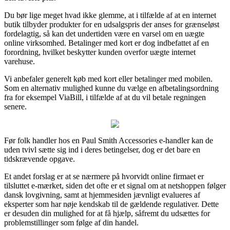
Du bør lige meget hvad ikke glemme, at i tilfælde af at en internet
butik tilbyder produkter for en udsalgspris der anses for grænseløst
fordelagtig, så kan det undertiden være en varsel om en uægte
online virksomhed. Betalinger med kort er dog indbefattet af en
forordning, hvilket beskytter kunden overfor uægte internet
varehuse.
Vi anbefaler generelt køb med kort eller betalinger med mobilen.
Som en alternativ mulighed kunne du vælge en afbetalingsordning
fra for eksempel ViaBill, i tilfælde af at du vil betale regningen
senere.
Før folk handler hos en Paul Smith Accessories e-handler kan de
uden tvivl sætte sig ind i deres betingelser, dog er det bare en
tidskrævende opgave.
Et andet forslag er at se nærmere på hvorvidt online firmaet er
tilsluttet e-mærket, siden det ofte er et signal om at netshoppen følger
dansk lovgivning, samt at hjemmesiden jævnligt evalueres af
eksperter som har nøje kendskab til de gældende regulativer. Dette
er desuden din mulighed for at få hjælp, såfremt du udsættes for
problemstillinger som følge af din handel.