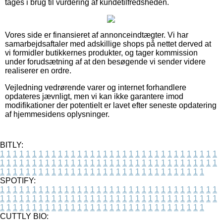
tages i brug til vurdering af kundetilfredsheden.
Vores side er finansieret af annonceindtægter. Vi har
samarbejdsaftaler med adskillige shops på nettet derved at
vi formidler butikkernes produkter, og tager kommission
under forudsætning af at den besøgende vi sender videre
realiserer en ordre.
Vejledning vedrørende varer og internet forhandlere
opdateres jævnligt, men vi kan ikke garantere imod
modifikationer der potentielt er lavet efter seneste opdatering
af hjemmesidens oplysninger.
BITLY:
1
1
1
1
1
1
1
1
1
1
1
1
1
1
1
1
1
1
1
1
1
1
1
1
1
1
1
1
1
1
1
1
1
1
1
1
1
1
1
1
1
1
1
1
1
1
1
1
1
1
1
1
1
1
1
1
1
1
1
1
1
1
1
1
1
1
1
1
1
1
1
1
1
1
1
1
1
1
1
1
1
1
1
1
1
1
1
1
1
1
1
1
1
1
1
1
1
1
1
1
SPOTIFY:
1
1
1
1
1
1
1
1
1
1
1
1
1
1
1
1
1
1
1
1
1
1
1
1
1
1
1
1
1
1
1
1
1
1
1
1
1
1
1
1
1
1
1
1
1
1
1
1
1
1
1
1
1
1
1
1
1
1
1
1
1
1
1
1
1
1
1
1
1
1
1
1
1
1
1
1
1
1
1
1
1
1
1
1
1
1
1
1
1
1
1
1
1
1
1
1
1
1
1
1
CUTTLY BIO: