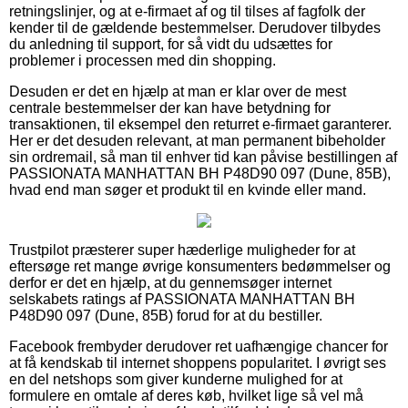
retningslinjer, og at e-firmaet af og til tilses af fagfolk der
kender til de gældende bestemmelser. Derudover tilbydes
du anledning til support, for så vidt du udsættes for
problemer i processen med din shopping.
Desuden er det en hjælp at man er klar over de mest
centrale bestemmelser der kan have betydning for
transaktionen, til eksempel den returret e-firmaet garanterer.
Her er det desuden relevant, at man permanent bibeholder
sin ordremail, så man til enhver tid kan påvise bestillingen af
PASSIONATA MANHATTAN BH P48D90 097 (Dune, 85B),
hvad end man søger et produkt til en kvinde eller mand.
Trustpilot præsterer super hæderlige muligheder for at
eftersøge ret mange øvrige konsumenters bedømmelser og
derfor er det en hjælp, at du gennemsøger internet
selskabets ratings af PASSIONATA MANHATTAN BH
P48D90 097 (Dune, 85B) forud for at du bestiller.
Facebook frembyder derudover ret uafhængige chancer for
at få kendskab til internet shoppens popularitet. I øvrigt ses
en del netshops som giver kunderne mulighed for at
formulere en omtale af deres køb, hvilket lige så vel må