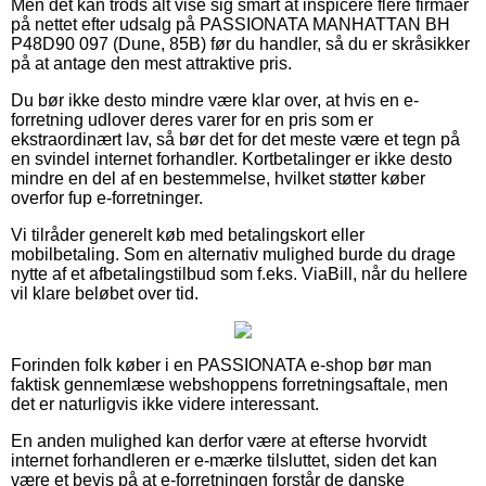
Men det kan trods alt vise sig smart at inspicere flere firmaer
på nettet efter udsalg på PASSIONATA MANHATTAN BH
P48D90 097 (Dune, 85B) før du handler, så du er skråsikker
på at antage den mest attraktive pris.
Du bør ikke desto mindre være klar over, at hvis en e-
forretning udlover deres varer for en pris som er
ekstraordinært lav, så bør det for det meste være et tegn på
en svindel internet forhandler. Kortbetalinger er ikke desto
mindre en del af en bestemmelse, hvilket støtter køber
overfor fup e-forretninger.
Vi tilråder generelt køb med betalingskort eller
mobilbetaling. Som en alternativ mulighed burde du drage
nytte af et afbetalingstilbud som f.eks. ViaBill, når du hellere
vil klare beløbet over tid.
Forinden folk køber i en PASSIONATA e-shop bør man
faktisk gennemlæse webshoppens forretningsaftale, men
det er naturligvis ikke videre interessant.
En anden mulighed kan derfor være at efterse hvorvidt
internet forhandleren er e-mærke tilsluttet, siden det kan
være et bevis på at e-forretningen forstår de danske