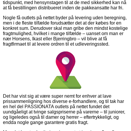
tidspunkt, med hensynstagen til at de med sikkerhed kan nå
at få bestillingen distribueret inden de pakkeansatte har fri.
Nogle få outlets på nettet byder på levering uden beregning,
men i de fleste tilfælde forudsætter det at der købes for en
konkret sum. Derudover skal man gribe den mindst kostelige
fragtmulighed, hvilket i mange tilfælde – uanset om man er
nær Horsens, Ikast eller Bjerringbro – vil blive at få
fragtfirmaet til at levere ordren til et udleveringssted.
Det har vist sig at være super nemt for enhver at lave
prissammenligning hos diverse e-forhandlere, og til tak har
en hel del PASSIONATA outlets på nettet fundet det
uundgåeligt at tvinge salgspriserne på varerne – til juniorer,
og ligeledes også til damer og herrer – eftertrykkeligt, og
endda nogle gange garantere gratis fragt.