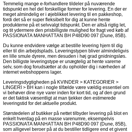
Temmelig mange e-forhandlere tildeler på nuværende
tidspunkt en hel del forskellige former for levering. En der er
meget almindelig er i øjeblikket levering til en pakkeshop,
fordi det så er super fleksibelt for dig at kunne hente
produkterne på et selvvalgt tidspunkt. Den er altså rigtig let,
og tit ydermere den prisbilligste mulighed for fragt ved køb af
PASSIONATA MANHATTAN BH P48D90 097 (Dune, 85B).
Du kunne endvidere vælge at bestille levering hjem til dig
eller til din arbejdsplads. Leveringstypen bliver almindeligvis
en lille smule dyrere, men desuden i høj grad gnidningsløs.
Den billigste leveringstype er unægtelig at hente varerne
selv, som dog forudsætter at du opholder dig i nærheden af
internet webshoppens lager.
Leveringsdygtigheden på KVINDER > KATEGORIER >
LINGERI > BH kan i nogle tilfælde være vældig essentiel om
vi behøver dine nye varer inden for kort tid, og af den grund
er det faktisk væsentligt at man tjekker den estimerede
leveringstid for det aktuelle produkt.
Størstedelen af butikker på nettet tilbyder levering på blot en
enkelt hverdag på en masse varenumre, eksempelvis
PASSIONATA MANHATTAN BH P48D90 097 (Dune, 85B),
som alligevel beroer på at du bestiller tidligere end et givent