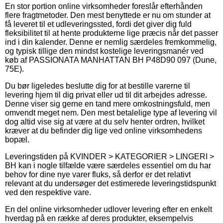
En stor portion online virksomheder foreslår efterhånden
flere fragtmetoder. Den mest benyttede er nu om stunder at
få leveret til et udleveringssted, fordi det giver dig fuld
fleksibilitet til at hente produkterne lige præcis når det passer
ind i din kalender. Denne er nemlig særdeles fremkommelig,
og typisk tillige den mindst kostelige leveringsmanér ved
køb af PASSIONATA MANHATTAN BH P48D90 097 (Dune,
75E).
Du bør ligeledes beslutte dig for at bestille varerne til
levering hjem til dig privat eller ud til dit arbejdes adresse.
Denne viser sig gerne en tand mere omkostningsfuld, men
omvendt meget nem. Den mest betalelige type af levering vil
dog altid vise sig at være at du selv henter ordren, hvilket
kræver at du befinder dig lige ved online virksomhedens
bopæl.
Leveringstiden på KVINDER > KATEGORIER > LINGERI >
BH kan i nogle tilfælde være særdeles essentiel om du har
behov for dine nye varer fluks, så derfor er det relativt
relevant at du undersøger det estimerede leveringstidspunkt
ved den respektive vare.
En del online virksomheder udlover levering efter en enkelt
hverdag på en række af deres produkter, eksempelvis