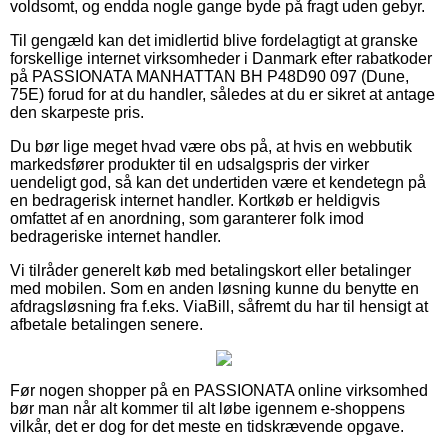
voldsomt, og endda nogle gange byde på fragt uden gebyr.
Til gengæld kan det imidlertid blive fordelagtigt at granske
forskellige internet virksomheder i Danmark efter rabatkoder
på PASSIONATA MANHATTAN BH P48D90 097 (Dune,
75E) forud for at du handler, således at du er sikret at antage
den skarpeste pris.
Du bør lige meget hvad være obs på, at hvis en webbutik
markedsfører produkter til en udsalgspris der virker
uendeligt god, så kan det undertiden være et kendetegn på
en bedragerisk internet handler. Kortkøb er heldigvis
omfattet af en anordning, som garanterer folk imod
bedrageriske internet handler.
Vi tilråder generelt køb med betalingskort eller betalinger
med mobilen. Som en anden løsning kunne du benytte en
afdragsløsning fra f.eks. ViaBill, såfremt du har til hensigt at
afbetale betalingen senere.
Før nogen shopper på en PASSIONATA online virksomhed
bør man når alt kommer til alt løbe igennem e-shoppens
vilkår, det er dog for det meste en tidskrævende opgave.