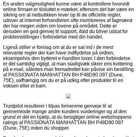
En anden valgmulighed kunne være at kontrollere hvorvidt
online firmaet er tilsluttet e-mærket, eftersom det bør være en
sikring om at netbutikken lever op til de officielle regler,
udover at internet forhandleren ofte monitoreres af fagmænd
der har megen viden om lovene på området. Dette er
desuden en god genvej til support, ifald du bliver udsat for
problemstillinger i forbindelse med din handel.
Ligeså stiller vi forslag om at du er sat ind i de mest
relevante regler der kan have indflydelse på ordren,
eksempelvis den bytteret e-handlen lover. I den forbindelse
er det samtidig vigtigt, at man stadigvæk sikrer ens kvittering
på e-mail, således man fremadrettet kan påvise sin bestilling
af PASSIONATA MANHATTAN BH P48D90 097 (Dune,
75E), uafhængig om du er på udkig efter produkter til en
voksen eller et barn.
Trustpilot resulterer i tilpas fornemme genveje til at
gennemrode mange andre kunders vurderinger og af den
grund er det en hjælp, at du besigtiger online webshoppens
ratings af PASSIONATA MANHATTAN BH P48D90 097
(Dune, 75E) inden du shopper.