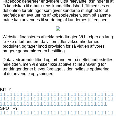
Facebook genererer endvidere ultra relevante løsninger til at
få kendskab til e-butikkens kundetilfredshed. Tilmed ses en
del online forretninger som giver kunderne mulighed for at
nedfælde en evaluering af købsoplevelsen, som på samme
måde kan anvendes til vurdering af kundernes tilfredshed.
Websitet finansieres af reklameindtægter. Vi hjælper en lang
række e-forhandlere da vi formidler virksomhedernes
produkter, og tager imod provision for så vidt en af vores
brugere gennemfører en bestilling.
Data vedrørende tilbud og forhandlere på nettet understøttes
hele tiden, men vi ønsker ikke at blive stillet ansvarlig for
ændringer der er blevet foretaget siden nyligste opdatering
af de anvendte oplysninger.
BITLY:
1
1
1
1
1
1
1
1
1
1
1
1
1
1
1
1
1
1
1
1
1
1
1
1
1
1
1
1
1
1
1
1
1
1
1
1
1
1
1
1
1
1
1
1
1
1
1
1
1
1
1
1
1
1
1
1
1
1
1
1
1
1
1
1
1
1
1
1
1
1
1
1
1
1
1
1
1
1
1
1
1
1
1
1
1
1
1
1
1
1
1
1
1
1
1
1
1
1
1
1
SPOTIFY:
1
1
1
1
1
1
1
1
1
1
1
1
1
1
1
1
1
1
1
1
1
1
1
1
1
1
1
1
1
1
1
1
1
1