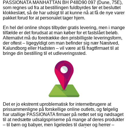
PASSIONATA MANHATTAN BH P48D90 097 (Dune, 75E),
som regnes ud fra at bestillingen fuldbyrdes før et besluttet
klokkeslæt, så de har udsigt til at kunne nå at få de nye varer
pakket forud for at personalet tager hjem.
En hel del online shops tilbyder gratis levering, men i mange
tilfælde er det forudsat at man køber for et fastslået beløb.
Alternativt må du foretrække den prisbilligste leveringsform,
der oftest – ligegyldigt om man befinder sig nær Næstved,
Kalundborg eller Hadsten – vil være at få fragtfirmaet til at
bringe din bestilling til et udleveringssted.
Det er jo ekstremt uproblematisk for internetbrugere at
prissammenligne på forskellige online outlets, og følgelig
har utallige PASSIONATA firmaer på nettet set sig nødsaget
til at nedsætte udsalgspriserne på mange af deres produkter
– til børn og babyer, men ligeledes til damer og herrer –