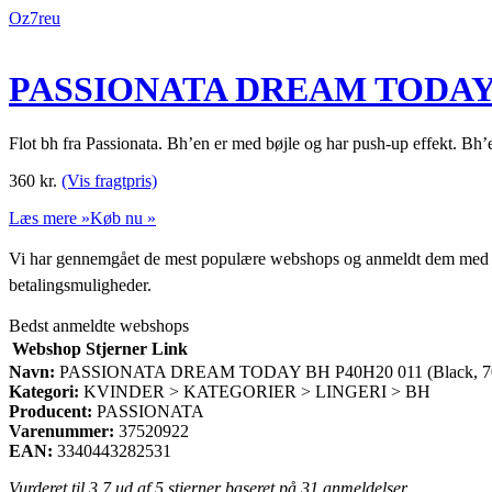
Oz7reu
PASSIONATA DREAM TODAY BH
Flot bh fra Passionata. Bh’en er med bøjle og har push-up effekt. Bh’en
360
kr.
(Vis fragtpris)
Læs mere »
Køb nu »
Vi har gennemgået de mest populære webshops og anmeldt dem med stjern
betalingsmuligheder.
Bedst anmeldte webshops
Webshop
Stjerner
Link
Navn:
PASSIONATA DREAM TODAY BH P40H20 011 (Black, 7
Kategori:
KVINDER > KATEGORIER > LINGERI > BH
Producent:
PASSIONATA
Varenummer:
37520922
EAN:
3340443282531
Vurderet til
3.7
ud af 5 stjerner baseret på
31
anmeldelser