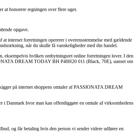
er at honorere regningen over flere uger.
attende opgave.
 af at internet forretningen opererer i overensstemmelse med gældende
håndsrækning, når du skulle få vanskeligheder med din handel.
n, eksempelvis hvilken ombytningsret online forretningen lover. I den
af PASSIONATA DREAM TODAY BH P40H20 011 (Black, 70E), uanset om
 at du kigger på internet shoppens omtaler af PASSIONATA DREAM
kaber i Danmark hvor man kan offentliggøre en omtale af virksomhedens
bud, og får betaling hvis den person vi sender videre udfører en