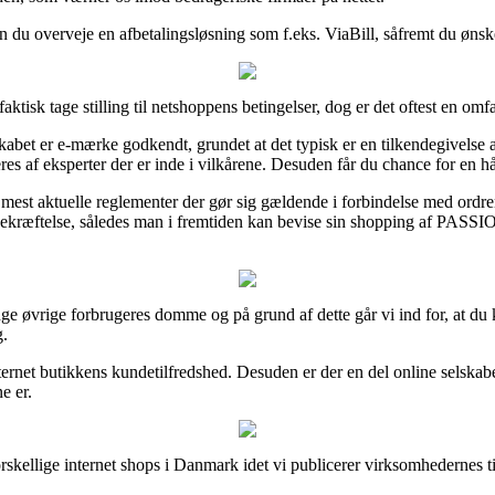
an du overveje en afbetalingsløsning som f.eks. ViaBill, såfremt du ønsk
sk tage stilling til netshoppens betingelser, dog er det oftest en omf
kabet er e-mærke godkendt, grundet at det typisk er en tilkendegivelse
res af eksperter der er inde i vilkårene. Desuden får du chance for en 
mest aktuelle reglementer der gør sig gældende i forbindelse med ordre
øbsbekræftelse, således man i fremtiden kan bevise sin shopping 
et mange øvrige forbrugeres domme og på grund af dette går vi ind for,
g.
internet butikkens kundetilfredshed. Desuden er der en del online sels
e er.
ellige internet shops i Danmark idet vi publicerer virksomhedernes til