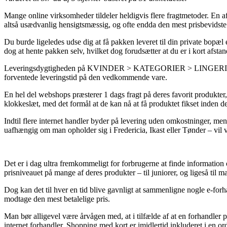
Mange online virksomheder tildeler heldigvis flere fragtmetoder. En af
altså usædvanlig hensigtsmæssig, og ofte endda den mest prisb
Du burde ligeledes udse dig at få pakken leveret til din private bopæl
dog at hente pakken selv, hvilket dog forudsætter at du er i kort afs
Leveringsdygtigheden på KVINDER > KATEGORIER > LINGERI > BH er v
forventede leveringstid på den vedkommende vare.
En hel del webshops præsterer 1 dags fragt på deres favorit produ
klokkeslæt, med det formål at de kan nå at få produktet fikset inden d
Indtil flere internet handler byder på levering uden omkostninger, men
uafhængig om man opholder sig i Fredericia, Ikast eller Tønder – vil væ
Det er i dag ultra fremkommeligt for forbrugerne at finde information
prisniveauet på mange af deres produkter – til juniorer, og ligeså til
Dog kan det til hver en tid blive gavnligt at sammenligne nogle e
modtage den mest betalelige pris.
Man bør alligevel være årvågen med, at i tilfælde af at en forhandler p
internet forhandler. Shopping med kort er imidlertid inkluderet i en o