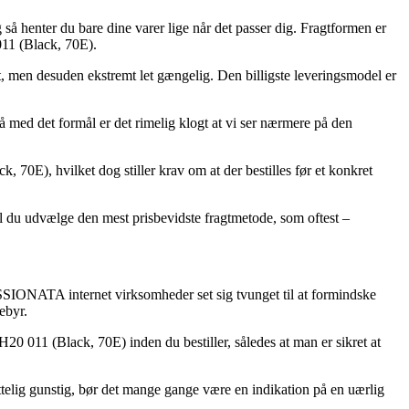
så henter du bare dine varer lige når det passer dig. Fragtformen er
1 (Black, 70E).
et, men desuden ekstremt let gængelig. Den billigste leveringsmodel er
 det formål er det rimelig klogt at vi ser nærmere på den
, hvilket dog stiller krav om at der bestilles før et konkret
kal du udvælge den mest prisbevidste fragtmetode, som oftest –
PASSIONATA internet virksomheder set sig tvunget til at formindske
ebyr.
11 (Black, 70E) inden du bestiller, således at man er sikret at
fattelig gunstig, bør det mange gange være en indikation på en uærlig