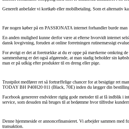
Generelt anbefaler vi kortkøb eller mobilbetaling. Som et alternativ k
Før nogen køber på en PASSIONATA internet forhandler burde man fakti
En anden mulighed kunne derfor være at efterse hvorvidt internet sels
dansk lovgivning, foruden at online forretningen rutinemæssigt evalue
For øvrigt er det at foretrække at du er oppe på mærkerne omkring de 
sammenhæng er det også afgørende, at man stadig beholder sin k
man er på udkig efter produkter til en dreng eller pige.
Trustpilot medfører ret så fortræffelige chancer for at besigtige r
TODAY BH P40H20 011 (Black, 70E) inden du lægger din bestillin
Facebook genererer endvidere rigtig gode metoder til at få indblik i 
service, som desuden må bruges til at bedømme hvor tilfredse kundern
Denne hjemmeside er annoncefinansieret. Vi arbejder sammen med forsk
transaktion.