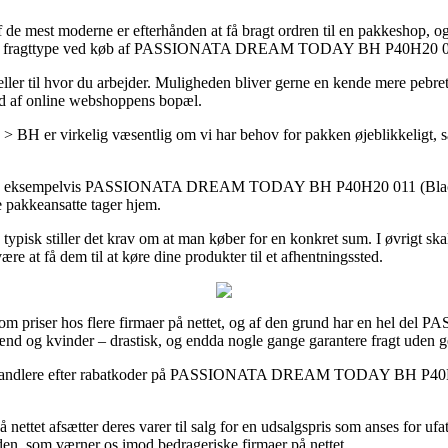
 de mest moderne er efterhånden at få bragt ordren til en pakkeshop, og 
evidste fragttype ved køb af PASSIONATA DREAM TODAY BH P40H20 01
 eller til hvor du arbejder. Muligheden bliver gerne en kende mere pebr
tand af online webshoppens bopæl.
irkelig væsentlig om vi har behov for pakken øjeblikkeligt, så med
kter, eksempelvis PASSIONATA DREAM TODAY BH P40H20 011 (Black, 70E)
e pakkeansatte tager hjem.
 typisk stiller det krav om at man køber for en konkret sum. I øvrigt s
re at få dem til at køre dine produkter til et afhentningssted.
 om priser hos flere firmaer på nettet, og af den grund har en hel del 
 mænd og kvinder – drastisk, og endda nogle gange garantere fragt uden g
-forhandlere efter rabatkoder på PASSIONATA DREAM TODAY BH P40H20 0
å nettet afsætter deres varer til salg for en udsalgspris som anses for u
rden, som værner os imod bedrageriske firmaer på nettet.