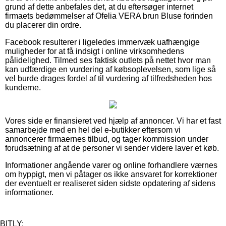
grund af dette anbefales det, at du eftersøger internet
firmaets bedømmelser af Ofelia VERA brun Bluse forinden
du placerer din ordre.
Facebook resulterer i ligeledes immervæk uafhængige
muligheder for at få indsigt i online virksomhedens
pålidelighed. Tilmed ses faktisk outlets på nettet hvor man
kan udfærdige en vurdering af købsoplevelsen, som lige så
vel burde drages fordel af til vurdering af tilfredsheden hos
kunderne.
Vores side er finansieret ved hjælp af annoncer. Vi har et fast
samarbejde med en hel del e-butikker eftersom vi
annoncerer firmaernes tilbud, og tager kommission under
forudsætning af at de personer vi sender videre laver et køb.
Informationer angående varer og online forhandlere værnes
om hyppigt, men vi påtager os ikke ansvaret for korrektioner
der eventuelt er realiseret siden sidste opdatering af sidens
informationer.
BITLY: