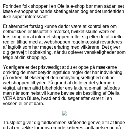
Forinden folk shopper i en Ofelia e-shop bør man sådan set
læse e-shoppens handelsbetingelser, dog er det undertiden
ikke super interessant.
Et alternativt forslag kunne derfor være at kontrollere om
netbutikken er tilsluttet e-mærket, hvilket skulle være en
forsikring om at internet shoppen retter sig efter de officielle
regler, tillige med at webshoppen regelmæssigt revurderes
af fagfolk som har meget erfaring med vilkårene. Det giver
dig genvej til opbakning, når du oplever vanskeligheder som
følge af din shopping.
Yderligere er det prisværdigt at du er oppe på mærkerne
omkring de mest betydningsfulde regler der har indvirkning
på ordren, til eksempel den ombytningsrettighed online
webshoppen tilbyder. På grund af dette er det ydermere
vigtigt, at man altid bibeholder ens faktura e-mail, således
man når som helst vil kunne bevise sin bestilling af Ofelia
VERA brun Bluse, hvad end du søger efter varer til en
voksen eller et barn.
Trustpilot giver dig fuldkommen strålende genveje til at finde
ud af en række forhenværende køberes iagttagelser og på