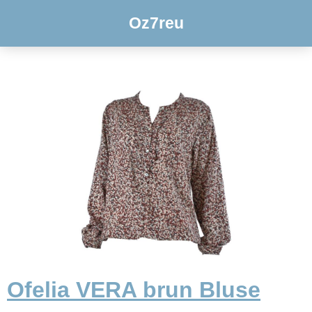
Oz7reu
Ofelia VERA brun Bluse