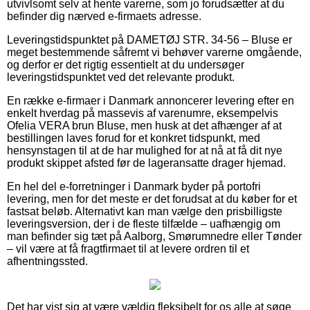
utvivlsomt selv at hente varerne, som jo forudsætter at du
befinder dig nærved e-firmaets adresse.
Leveringstidspunktet på DAMETØJ STR. 34-56 – Bluse er
meget bestemmende såfremt vi behøver varerne omgående,
og derfor er det rigtig essentielt at du undersøger
leveringstidspunktet ved det relevante produkt.
En række e-firmaer i Danmark annoncerer levering efter en
enkelt hverdag på massevis af varenumre, eksempelvis
Ofelia VERA brun Bluse, men husk at det afhænger af at
bestillingen laves forud for et konkret tidspunkt, med
hensynstagen til at de har mulighed for at nå at få dit nye
produkt skippet afsted før de lageransatte drager hjemad.
En hel del e-forretninger i Danmark byder på portofri
levering, men for det meste er det forudsat at du køber for et
fastsat beløb. Alternativt kan man vælge den prisbilligste
leveringsversion, der i de fleste tilfælde – uafhængig om
man befinder sig tæt på Aalborg, Smørumnedre eller Tønder
– vil være at få fragtfirmaet til at levere ordren til et
afhentningssted.
Det har vist sig at være vældig fleksibelt for os alle at søge