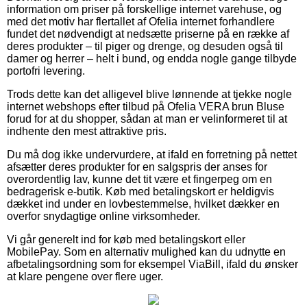
information om priser på forskellige internet varehuse, og
med det motiv har flertallet af Ofelia internet forhandlere
fundet det nødvendigt at nedsætte priserne på en række af
deres produkter – til piger og drenge, og desuden også til
damer og herrer – helt i bund, og endda nogle gange tilbyde
portofri levering.
Trods dette kan det alligevel blive lønnende at tjekke nogle
internet webshops efter tilbud på Ofelia VERA brun Bluse
forud for at du shopper, sådan at man er velinformeret til at
indhente den mest attraktive pris.
Du må dog ikke undervurdere, at ifald en forretning på nettet
afsætter deres produkter for en salgspris der anses for
overordentlig lav, kunne det tit være et fingerpeg om en
bedragerisk e-butik. Køb med betalingskort er heldigvis
dækket ind under en lovbestemmelse, hvilket dækker en
overfor snydagtige online virksomheder.
Vi går generelt ind for køb med betalingskort eller
MobilePay. Som en alternativ mulighed kan du udnytte en
afbetalingsordning som for eksempel ViaBill, ifald du ønsker
at klare pengene over flere uger.