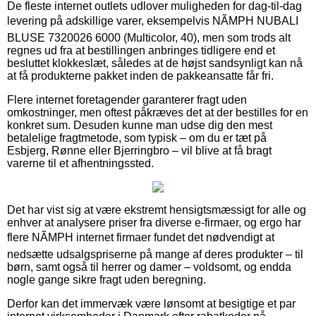
De fleste internet outlets udlover muligheden for dag-til-dag
levering på adskillige varer, eksempelvis NÃMPH NUBALI
BLUSE 7320026 6000 (Multicolor, 40), men som trods alt
regnes ud fra at bestillingen anbringes tidligere end et
besluttet klokkeslæt, således at de højst sandsynligt kan nå
at få produkterne pakket inden de pakkeansatte får fri.
Flere internet foretagender garanterer fragt uden
omkostninger, men oftest påkræves det at der bestilles for en
konkret sum. Desuden kunne man udse dig den mest
betalelige fragtmetode, som typisk – om du er tæt på
Esbjerg, Rønne eller Bjerringbro – vil blive at få bragt
varerne til et afhentningssted.
Det har vist sig at være ekstremt hensigtsmæssigt for alle og
enhver at analysere priser fra diverse e-firmaer, og ergo har
flere NÃMPH internet firmaer fundet det nødvendigt at
nedsætte udsalgspriserne på mange af deres produkter – til
børn, samt også til herrer og damer – voldsomt, og endda
nogle gange sikre fragt uden beregning.
Derfor kan det immervæk være lønsomt at besigtige et par