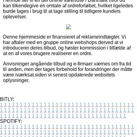
Herinde ser vi en del online varehuse i Danmark hvor du
kan tilkendegive en omtale af ordreforløbet, hvilket ligeledes
burde tages i brug til at tage stilling til tidligere kunders
oplevelser.
Denne hjemmeside er finansieret af reklameindtægter. Vi
har aftaler med en gruppe online webshops derved at vi
introducerer deres tilbud, og høster kommission i tilfælde af
at en af vores brugere realiserer en ordre.
Anvisninger angående tilbud og e-firmaer værnes om fra tid
til anden, men der tages forbehold for forandringer der måtte
være iværksat siden vi senest opdaterede websitets
oplysninger.
BITLY:
1
1
1
1
1
1
1
1
1
1
1
1
1
1
1
1
1
1
1
1
1
1
1
1
1
1
1
1
1
1
1
1
1
1
1
1
1
1
1
1
1
1
1
1
1
1
1
1
1
1
1
1
1
1
1
1
1
1
1
1
1
1
1
1
1
1
1
1
1
1
1
1
1
1
1
1
1
1
1
1
1
1
1
1
1
1
1
1
1
1
1
1
1
1
1
1
1
1
1
1
SPOTIFY:
1
1
1
1
1
1
1
1
1
1
1
1
1
1
1
1
1
1
1
1
1
1
1
1
1
1
1
1
1
1
1
1
1
1
1
1
1
1
1
1
1
1
1
1
1
1
1
1
1
1
1
1
1
1
1
1
1
1
1
1
1
1
1
1
1
1
1
1