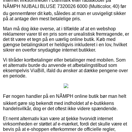
internet virksomheder i Danmark efter rabatkoder på
NÃMPH NUBALI BLUSE 7320026 6000 (Multicolor, 40) før
du gennemfører dit køb, således at man er usvigeligt sikker
på at antage den mest betalelige pris.
Man må dog ikke overse, at i tilfælde af at en webshop
reklamerer varer til en pris som er urealistisk fremragende, er
det tit være et tegn på en uærlig online butik. Køb med
gængse betalingskort er heldigvis inkluderet i en lov, hvilket
sikrer en overfor snydagtige internet butikker.
Vi tilråder kortbetalinger eller betalinger med mobilen. Som
et alternativ burde du anvende et afbetalingstilbud som
eksempelvis ViaBill, ifald du ønsker at dække pengene over
en periode.
Før nogen handler på en NÃMPH online butik bør man helt
sikkert gøre sig bekendt med indholdet af e-butikkens
handelsvilkår, dog er det oftest ikke videre spændende.
Et nemt alternativ kan være at tjekke hvorvidt internet
virksomheden er støttet af e-mærket, fordi det skulle være et
bevis på at e-shoppen efterkommer de officielle regler,