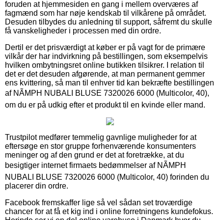
foruden at hjemmesiden en gang i mellem overværes af
fagmænd som har nøje kendskab til vilkårene på området.
Desuden tilbydes du anledning til support, såfremt du skulle
få vanskeligheder i processen med din ordre.
Dertil er det prisværdigt at køber er på vagt for de primære
vilkår der har indvirkning på bestillingen, som eksempelvis
hvilken ombytningsret online butikken tilsikrer. I relation til
det er det desuden afgørende, at man permanent gemmer
ens kvittering, så man til enhver tid kan bekræfte bestillingen
af NÃMPH NUBALI BLUSE 7320026 6000 (Multicolor, 40),
om du er på udkig efter et produkt til en kvinde eller mand.
Trustpilot medfører temmelig gavnlige muligheder for at
eftersøge en stor gruppe forhenværende konsumenters
meninger og af den grund er det at foretrække, at du
besigtiger internet firmaets bedømmelser af NÃMPH
NUBALI BLUSE 7320026 6000 (Multicolor, 40) forinden du
placerer din ordre.
Facebook fremskaffer lige så vel sådan set troværdige
chancer for at få et kig ind i online forretningens kundefokus.