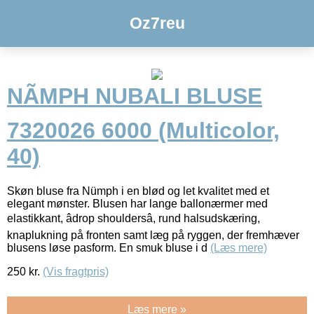
Oz7reu
NÃMPH NUBALI BLUSE
7320026 6000 (Multicolor,
40)
Skøn bluse fra Nümph i en blød og let kvalitet med et
elegant mønster. Blusen har lange ballonærmer med
elastikkant, âdrop shouldersâ, rund halsudskæring,
knaplukning på fronten samt læg på ryggen, der fremhæver
blusens løse pasform. En smuk bluse i d
(Læs mere)
250
kr.
(Vis fragtpris)
Læs mere »