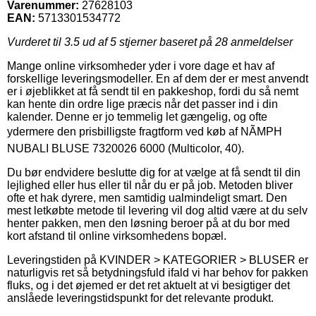
Varenummer:
27628103
EAN:
5713301534772
Vurderet til
3.5
ud af 5 stjerner baseret på
28
anmeldelser
Mange online virksomheder yder i vore dage et hav af
forskellige leveringsmodeller. En af dem der er mest anvendt
er i øjeblikket at få sendt til en pakkeshop, fordi du så nemt
kan hente din ordre lige præcis når det passer ind i din
kalender. Denne er jo temmelig let gængelig, og ofte
ydermere den prisbilligste fragtform ved køb af NÃMPH
NUBALI BLUSE 7320026 6000 (Multicolor, 40).
Du bør endvidere beslutte dig for at vælge at få sendt til din
lejlighed eller hus eller til når du er på job. Metoden bliver
ofte et hak dyrere, men samtidig ualmindeligt smart. Den
mest letkøbte metode til levering vil dog altid være at du selv
henter pakken, men den løsning beroer på at du bor med
kort afstand til online virksomhedens bopæl.
Leveringstiden på KVINDER > KATEGORIER > BLUSER er
naturligvis ret så betydningsfuld ifald vi har behov for pakken
fluks, og i det øjemed er det ret aktuelt at vi besigtiger det
anslåede leveringstidspunkt for det relevante produkt.