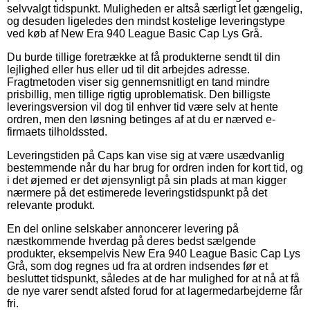
selvvalgt tidspunkt. Muligheden er altså særligt let gængelig,
og desuden ligeledes den mindst kostelige leveringstype
ved køb af New Era 940 League Basic Cap Lys Grå.
Du burde tillige foretrække at få produkterne sendt til din
lejlighed eller hus eller ud til dit arbejdes adresse.
Fragtmetoden viser sig gennemsnitligt en tand mindre
prisbillig, men tillige rigtig uproblematisk. Den billigste
leveringsversion vil dog til enhver tid være selv at hente
ordren, men den løsning betinges af at du er nærved e-
firmaets tilholdssted.
Leveringstiden på Caps kan vise sig at være usædvanlig
bestemmende når du har brug for ordren inden for kort tid, og
i det øjemed er det øjensynligt på sin plads at man kigger
nærmere på det estimerede leveringstidspunkt på det
relevante produkt.
En del online selskaber annoncerer levering på
næstkommende hverdag på deres bedst sælgende
produkter, eksempelvis New Era 940 League Basic Cap Lys
Grå, som dog regnes ud fra at ordren indsendes før et
besluttet tidspunkt, således at de har mulighed for at nå at få
de nye varer sendt afsted forud for at lagermedarbejderne får
fri.