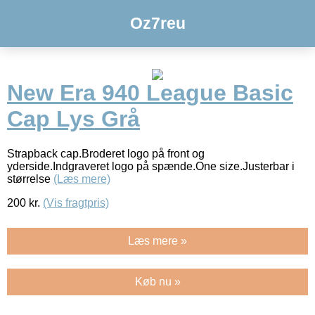
Oz7reu
New Era 940 League Basic
Cap Lys Grå
Strapback cap.Broderet logo på front og
yderside.Indgraveret logo på spænde.One size.Justerbar i
størrelse
(Læs mere)
200
kr.
(Vis fragtpris)
Læs mere »
Køb nu »