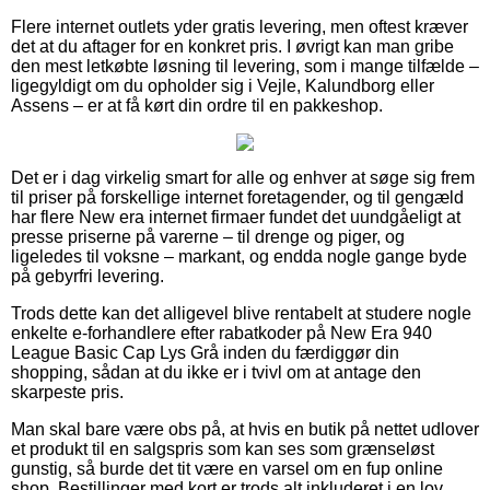
Flere internet outlets yder gratis levering, men oftest kræver
det at du aftager for en konkret pris. I øvrigt kan man gribe
den mest letkøbte løsning til levering, som i mange tilfælde –
ligegyldigt om du opholder sig i Vejle, Kalundborg eller
Assens – er at få kørt din ordre til en pakkeshop.
Det er i dag virkelig smart for alle og enhver at søge sig frem
til priser på forskellige internet foretagender, og til gengæld
har flere New era internet firmaer fundet det uundgåeligt at
presse priserne på varerne – til drenge og piger, og
ligeledes til voksne – markant, og endda nogle gange byde
på gebyrfri levering.
Trods dette kan det alligevel blive rentabelt at studere nogle
enkelte e-forhandlere efter rabatkoder på New Era 940
League Basic Cap Lys Grå inden du færdiggør din
shopping, sådan at du ikke er i tvivl om at antage den
skarpeste pris.
Man skal bare være obs på, at hvis en butik på nettet udlover
et produkt til en salgspris som kan ses som grænseløst
gunstig, så burde det tit være en varsel om en fup online
shop. Bestillinger med kort er trods alt inkluderet i en lov,