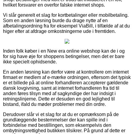
hvilket forsvarer en overfor falske internet shops.
Vi slår generelt et slag for kortbetalinger eller mobilbetaling.
Som en anden løsning burde du drage nytte af en
afbetalingsordning fra for eksempel ViaBill, i tilfælde af at du
higer efter at afdrage omkostningerne ude i fremtiden.
Inden folk køber i en New era online webshop kan de i og
for sig have øje for shoppens betingelser, men det er bare
ikke specielt ophidsende.
En anden løsning kan derfor være at kontrollere om internet
firmaet er medlem af e-mærke ordningen, eftersom det typisk
er et billede på at online forhandleren accepterer gældende
dansk lovgivning, samt at internet forhandleren fra tid til
anden føres tilsyn med af sagkyndige der har indsigt i
retningslinjerne. Dette er desuden en god lejlighed til
bistand, ifald du møder problemer med din ordre.
Derudover slår vi et slag for at du er opmærksom på de
grundlæggende bestemmelser der kan spille ind i
forbindelse med bestillingen, som eksempelvis den
ombytningsrettighed butikken tilsikrer. På grund af dette er