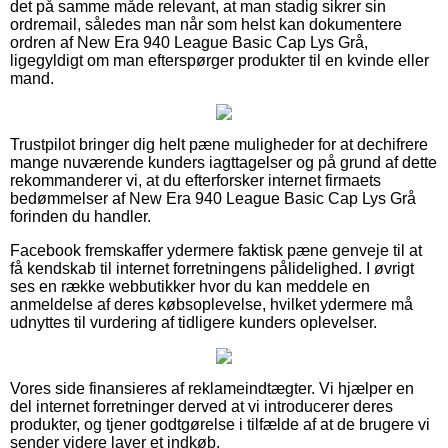
det på samme måde relevant, at man stadig sikrer sin
ordremail, således man når som helst kan dokumentere
ordren af New Era 940 League Basic Cap Lys Grå,
ligegyldigt om man efterspørger produkter til en kvinde eller
mand.
Trustpilot bringer dig helt pæne muligheder for at dechifrere
mange nuværende kunders iagttagelser og på grund af dette
rekommanderer vi, at du efterforsker internet firmaets
bedømmelser af New Era 940 League Basic Cap Lys Grå
forinden du handler.
Facebook fremskaffer ydermere faktisk pæne genveje til at
få kendskab til internet forretningens pålidelighed. I øvrigt
ses en række webbutikker hvor du kan meddele en
anmeldelse af deres købsoplevelse, hvilket ydermere må
udnyttes til vurdering af tidligere kunders oplevelser.
Vores side finansieres af reklameindtægter. Vi hjælper en
del internet forretninger derved at vi introducerer deres
produkter, og tjener godtgørelse i tilfælde af at de brugere vi
sender videre laver et indkøb.