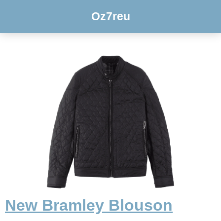
Oz7reu
New Bramley Blouson