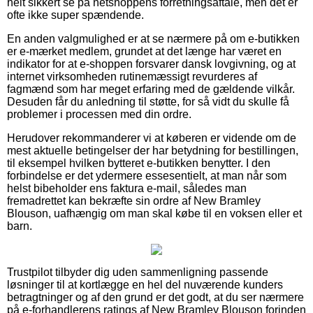
helt sikkert se på netshoppens forretningsaftale, men det er
ofte ikke super spændende.
En anden valgmulighed er at se nærmere på om e-butikken
er e-mærket medlem, grundet at det længe har været en
indikator for at e-shoppen forsvarer dansk lovgivning, og at
internet virksomheden rutinemæssigt revurderes af
fagmænd som har meget erfaring med de gældende vilkår.
Desuden får du anledning til støtte, for så vidt du skulle få
problemer i processen med din ordre.
Herudover rekommanderer vi at køberen er vidende om de
mest aktuelle betingelser der har betydning for bestillingen,
til eksempel hvilken bytteret e-butikken benytter. I den
forbindelse er det ydermere essesentielt, at man når som
helst bibeholder ens faktura e-mail, således man
fremadrettet kan bekræfte sin ordre af New Bramley
Blouson, uafhængig om man skal købe til en voksen eller et
barn.
Trustpilot tilbyder dig uden sammenligning passende
løsninger til at kortlægge en hel del nuværende kunders
betragtninger og af den grund er det godt, at du ser nærmere
på e-forhandlerens ratings af New Bramley Blouson forinden