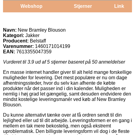
Webshop
Stjerner
Link
Navn:
New Bramley Blouson
Kategori:
Jakker
Producent:
Belstaff
Varenummer:
1460171014199
EAN:
7613355047359
Vurderet til
3.9
ud af 5 stjerner baseret på
50
anmeldelser
En masse internet handler giver til alt held mange forskellige
muligheder for levering. Det mest populære er nu om dage
afhentningssteder, hvor du selv kan afhente de købte
produkter når det passer ind i din kalender. Muligheden er
nemlig i høj grad let gængelig, samt desuden endvidere den
mindst kostelige leveringsmanér ved køb af New Bramley
Blouson.
Du kunne alternativt tænke over at få ordren sendt til din
lejlighed eller ud til dit arbejde. Leveringsformen er en gang i
mellem en tak mere bekostelig, men også ekstremt
uproblematisk. Den billigste leveringsform vil dog i de fleste