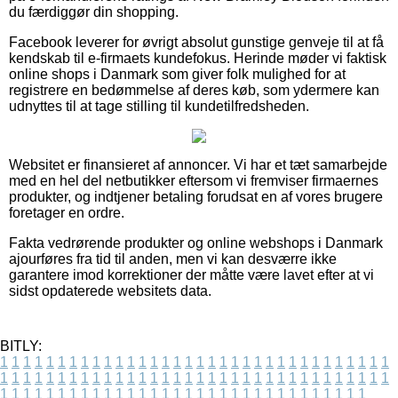
du færdiggør din shopping.
Facebook leverer for øvrigt absolut gunstige genveje til at få
kendskab til e-firmaets kundefokus. Herinde møder vi faktisk
online shops i Danmark som giver folk mulighed for at
registrere en bedømmelse af deres køb, som ydermere kan
udnyttes til at tage stilling til kundetilfredsheden.
Websitet er finansieret af annoncer. Vi har et tæt samarbejde
med en hel del netbutikker eftersom vi fremviser firmaernes
produkter, og indtjener betaling forudsat en af vores brugere
foretager en ordre.
Fakta vedrørende produkter og online webshops i Danmark
ajourføres fra tid til anden, men vi kan desværre ikke
garantere imod korrektioner der måtte være lavet efter at vi
sidst opdaterede websitets data.
BITLY:
1
1
1
1
1
1
1
1
1
1
1
1
1
1
1
1
1
1
1
1
1
1
1
1
1
1
1
1
1
1
1
1
1
1
1
1
1
1
1
1
1
1
1
1
1
1
1
1
1
1
1
1
1
1
1
1
1
1
1
1
1
1
1
1
1
1
1
1
1
1
1
1
1
1
1
1
1
1
1
1
1
1
1
1
1
1
1
1
1
1
1
1
1
1
1
1
1
1
1
1