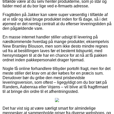
tilfælde være at du selv henter produkterne, som jo står og
falder med at du bor lige ved e-firmaets adresse.
Fragttiden på Jakker kan være super væsentlig i tilfælde af
at vi står og skal bruge produktet inden for få dage, så i det
øjemed er det nemlig centralt at du efterser leveringstiden på
den pågældende vare.
En masse internet handler stiller udsigt til levering på
næstkommende hverdag på mange produkter, eksempelvis
New Bramley Blouson, men som ikke desto mindre regnes
ud fra at bestillingen laves før et bestemt tidspunkt, med
hensynstagen til at de har en chance for at nå at få pakken
ordnet inden pakkepersonalet drager hjemad.
Nogle få online forhandlere tilbyder portofri fragt, men for det
meste stiller det krav om at der købes for en præcis sum.
Derudover bør du gribe den mest prisbevidste
leveringsversion, som oftest – ligegyldigt om du bor tæt på
Randers, Aabenraa eller Vojens – vil blive at få fragtfirmaet
til at bringe din ordre til et afhentningssted.
Det har vist sig at være særligt smart for almindelige
mennesker at sammenholde priser fra diverse webshops, og