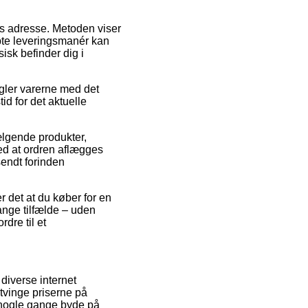
es adresse. Metoden viser
bte leveringsmanér kan
isk befinder dig i
ngler varerne med det
id for det aktuelle
lgende produkter,
ed at ordren aflægges
sendt forinden
r det at du køber for en
ange tilfælde – uden
rdre til et
 diverse internet
 tvinge priserne på
a nogle gange byde på