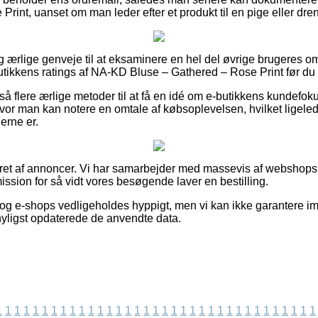
rint, uanset om man leder efter et produkt til en pige eller dre
lig ærlige genveje til at eksaminere en hel del øvrige brugeres o
utikkens ratings af NA-KD Bluse – Gathered – Rose Print før du 
å flere ærlige metoder til at få en idé om e-butikkens kundefoku
vor man kan notere en omtale af købsoplevelsen, hvilket ligelede
erne er.
eret af annoncer. Vi har samarbejder med massevis af webshops 
ssion for så vidt vores besøgende laver en bestilling.
og e-shops vedligeholdes hyppigt, men vi kan ikke garantere i
 nyligst opdaterede de anvendte data.
1
1
1
1
1
1
1
1
1
1
1
1
1
1
1
1
1
1
1
1
1
1
1
1
1
1
1
1
1
1
1
1
1
1
1