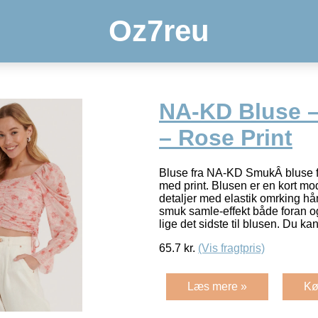
Oz7reu
NA-KD Bluse –
– Rose Print
Bluse fra NA-KD SmukÂ bluse f
med print. Blusen er en kort m
detaljer med elastik omrking h
smuk samle-effekt både foran o
lige det sidste til blusen. Du ka
65.7
kr.
(Vis fragtpris)
Læs mere »
Kø