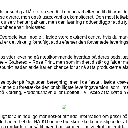
dse dig at få ordren sendt til din bopæl eller ud til dit arbejd
else dyrere, men også usædvanlig ukompliceret. Den mest letkø
 du selv henter pakken, men den løsning nødvendiggør at du fys
somhedens tilholdssted.
Overdele kan i nogle tilfælde være ekstremt central hvis du ma
r det virkelig fornuftigt at du efterser den forventede leveringst
ops yder levering på næstkommende hverdag på deres bedst sæ
 – Gathered – Rose Print, men som imidlertid står og falder m
idspunkt, sådan at de har en chance for at nå at få produkterne af
e byder på fragt uden beregning, men i de fleste tilfælde kræve
kunne du foretrække den prisbilligste leveringsversion, som i m
å Kolding, Frederikshavn eller Ebeltoft – vil være at få kørt din o
eligt for almindelige mennesker at finde information om priser på
æld har en hel del NA-KD online butikker ikke kunne slippe for at
er, og endvidere også til mænd og kvinder – betydeligt, og endd