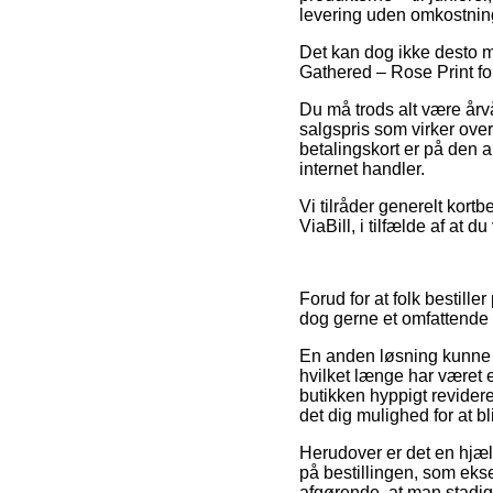
levering uden omkostnin
Det kan dog ikke desto m
Gathered – Rose Print foru
Du må trods alt være årv
salgspris som virker over
betalingskort er på den 
internet handler.
Vi tilråder generelt kortb
ViaBill, i tilfælde af at 
Forud for at folk bestil
dog gerne et omfattende 
En anden løsning kunne 
hvilket længe har været e
butikken hyppigt revide
det dig mulighed for at bl
Herudover er det en hjæl
på bestillingen, som ekse
afgørende, at man stadi