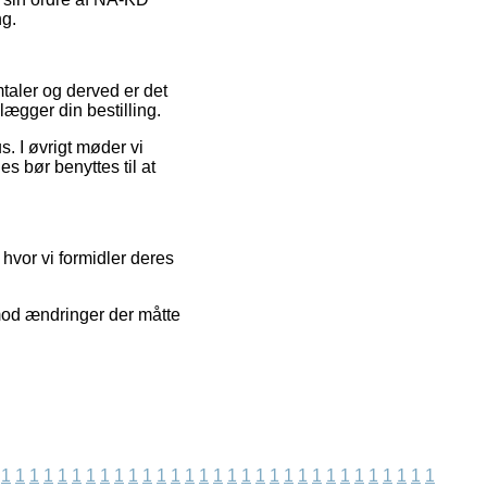
ng.
mtaler og derved er det
lægger din bestilling.
s. I øvrigt møder vi
s bør benyttes til at
hvor vi formidler deres
mod ændringer der måtte
1
1
1
1
1
1
1
1
1
1
1
1
1
1
1
1
1
1
1
1
1
1
1
1
1
1
1
1
1
1
1