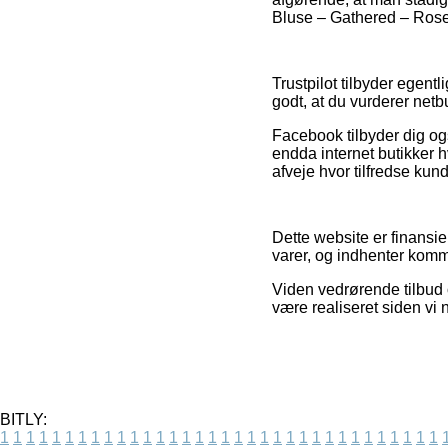
Bluse – Gathered – Rose P
Trustpilot tilbyder egent
godt, at du vurderer netb
Facebook tilbyder dig ogs
endda internet butikker h
afveje hvor tilfredse kund
Dette website er finansi
varer, og indhenter kommi
Viden vedrørende tilbud 
være realiseret siden vi
BITLY:
1
1
1
1
1
1
1
1
1
1
1
1
1
1
1
1
1
1
1
1
1
1
1
1
1
1
1
1
1
1
1
1
1
1