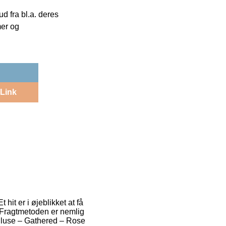
 fra bl.a. deres
mer og
Link
 hit er i øjeblikket at få
g. Fragtmetoden er nemlig
 Bluse – Gathered – Rose