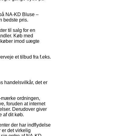
g på NA-KD Bluse –
en bedste pris.
r til salg for en
handler. Køb med
om køber imod uægte
rveje et tilbud fra f.eks.
 handelsvilkår, det er
e-mærke ordningen,
e, foruden at internet
lser. Derudover giver
 af dit køb.
nter der har indflydelse
er det virkelig
 sin ordre af NA-KD