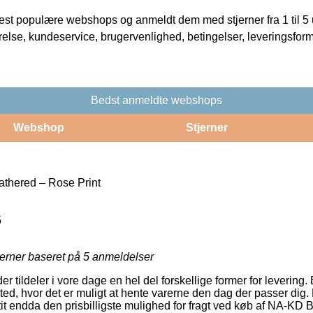
t populære webshops og anmeldt dem med stjerner fra 1 til 5 ud
rrelse, kundeservice, brugervenlighed, betingelser, leveringsfor
Bedst anmeldte webshops
Webshop
Stjerner
thered – Rose Print
5
jerner baseret på
5
anmeldelser
r tildeler i vore dage en hel del forskellige former for levering. Et
ssted, hvor det er muligt at hente varerne den dag der passer di
t endda den prisbilligste mulighed for fragt ved køb af NA-KD