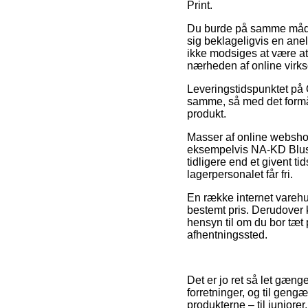
Print.
Du burde på samme måde u
sig beklageligvis en an
ikke modsiges at være at
nærheden af online virk
Leveringstidspunktet på 
samme, så med det formål e
produkt.
Masser af online websh
eksempelvis NA-KD Bluse
tidligere end et givent t
lagerpersonalet får fri.
En række internet varehus
bestemt pris. Derudover 
hensyn til om du bor tæt p
afhentningssted.
Det er jo ret så let gæng
forretninger, og til geng
produkterne – til junior