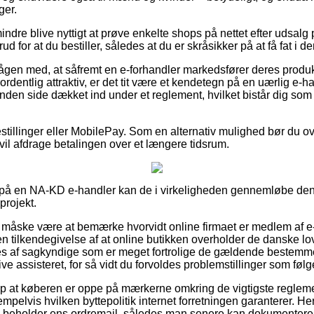
ger.
indre blive nyttigt at prøve enkelte shops på nettet efter udsal
d for at du bestiller, således at du er skråsikker på at få fat i d
ågen med, at såfremt en e-forhandler markedsfører deres produkte
ordentlig attraktiv, er det tit være et kendetegn på en uærlig e-
anden side dækket ind under et reglement, hvilket bistår dig s
estillinger eller MobilePay. Som en alternativ mulighed bør du ove
du vil afdrage betalingen over et længere tidsrum.
ler på en NA-KD e-handler kan de i virkeligheden gennemløbe dens
projekt.
måske være at bemærke hvorvidt online firmaet er medlem af 
n tilkendegivelse af at online butikken overholder de danske lov
res af sagkyndige som er meget fortrolige de gældende bestemme
ive assisteret, for så vidt du forvoldes problemstillinger som følge
p at køberen er oppe på mærkerne omkring de vigtigste regleme
mpelvis hvilken byttepolitik internet forretningen garanterer. Her 
g beholder ens ordremail, således man senere kan dokumentere