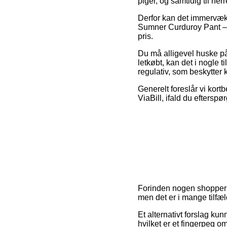
piger, og samtidig til h
Derfor kan det immervæk 
Sumner Curduroy Pant – M
pris.
Du må alligevel huske på,
letkøbt, kan det i nogle 
regulativ, som beskytter 
Generelt foreslår vi kort
ViaBill, ifald du eftersp
Forinden nogen shopper h
men det er i mange tilf
Et alternativt forslag k
hvilket er et fingerpeg 