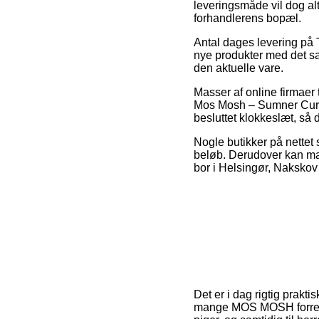
leveringsmåde vil dog al
forhandlerens bopæl.
Antal dages levering på T
nye produkter med det sa
den aktuelle vare.
Masser af online firmae
Mos Mosh – Sumner Curdur
besluttet klokkeslæt, så d
Nogle butikker på nettet 
beløb. Derudover kan man
bor i Helsingør, Nakskov e
Det er i dag rigtig prakt
mange MOS MOSH forretnin