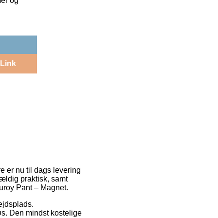
mer og
Link
 er nu til dags levering
vældig praktisk, samt
uroy Pant – Magnet.
bejdsplads.
øs. Den mindst kostelige