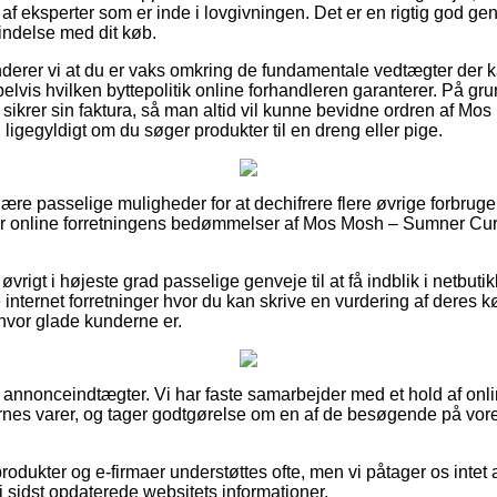
f eksperter som er inde i lovgivningen. Det er en rigtig god genve
bindelse med dit køb.
erer vi at du er vaks omkring de fundamentale vedtægter der k
lvis hvilken byttepolitik online forhandleren garanterer. På grun
k sikrer sin faktura, så man altid vil kunne bevidne ordren af M
igegyldigt om du søger produkter til en dreng eller pige.
lære passelige muligheder for at dechifrere flere øvrige forbrug
serer online forretningens bedømmelser af Mos Mosh – Sumner C
øvrigt i højeste grad passelige genveje til at få indblik i netbuti
nternet forretninger hvor du kan skrive en vurdering af deres køb
hvor glade kunderne er.
f annonceindtægter. Vi har faste samarbejder med et hold af onli
kernes varer, og tager godtgørelse om en af de besøgende på vore
odukter og e-firmaer understøttes ofte, men vi påtager os intet a
vi sidst opdaterede websitets informationer.