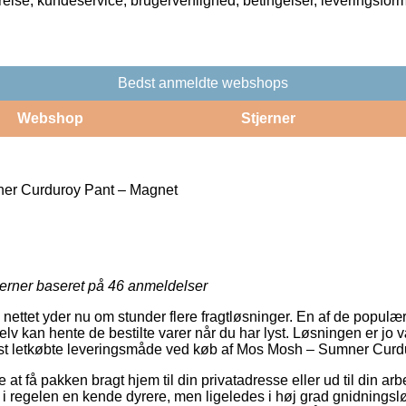
rrelse, kundeservice, brugervenlighed, betingelser, leveringsfor
Bedst anmeldte webshops
Webshop
Stjerner
r Curduroy Pant – Magnet
H
jerner baseret på
46
anmeldelser
nettet yder nu om stunder flere fragtløsninger. En af de populære
elv kan hente de bestilte varer når du har lyst. Løsningen er jo 
t letkøbte leveringsmåde ved køb af Mos Mosh – Sumner Curd
at få pakken bragt hjem til din privatadresse eller ud til din ar
i regelen en kende dyrere, men ligeledes i høj grad gnidningsl