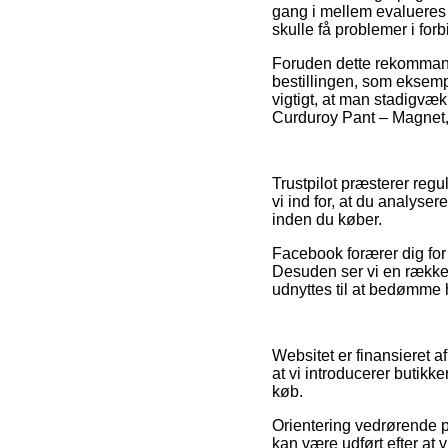
gang i mellem evalueres a
skulle få problemer i for
Foruden dette rekommand
bestillingen, som eksempe
vigtigt, at man stadigvæ
Curduroy Pant – Magnet, l
Trustpilot præsterer regu
vi ind for, at du analy
inden du køber.
Facebook forærer dig for 
Desuden ser vi en række i
udnyttes til at bedømme 
Websitet er finansieret a
at vi introducerer butik
køb.
Orientering vedrørende pr
kan være udført efter at 