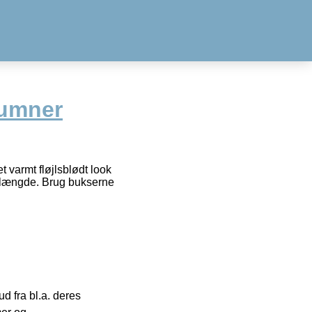
umner
 varmt fløjlsblødt look
kellængde. Brug bukserne
 fra bl.a. deres