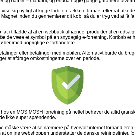
errer og damer – markant, og endda nogle gange garantere leveri
vise sig nyttigt at kigge forbi en række e-firmaer efter rabatko
agnet inden du gennemfører dit køb, så du er tryg ved at få fat 
 at i tilfælde af at en webbutik afhænder produkter til en udsal
tilfælde være et symbol på en snydagtig e-forretning. Kortkøb er h
køber imod uoprigtige e-forhandlere.
betalinger eller betalinger med mobilen. Alternativt burde du bru
ørger at afdrage omkostningerne over en periode.
os en MOS MOSH forretning på nettet behøver de altid granske 
ælde ikke super spændende.
unne måske være at se nærmere på hvorvidt internet forhandleren
om at online webshoppen understøtter de danske retningslinjer, f