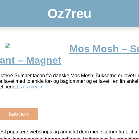
Oz7reu
Mos Mosh – S
ant – Magnet
lækre Sumner facon fra danske Mos Mosh. Bukserne er lavet i et
er lavet med to enkle for- og baglommer og er lavet i en fin an
et perfe
(Læs mere)
Køb nu »
t populære webshops og anmeldt dem med stjerner fra 1 til 5 ud