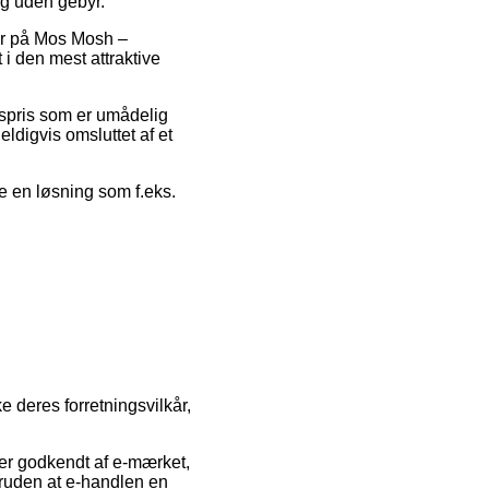
ng uden gebyr.
der på Mos Mosh –
i den mest attraktive
gspris som er umådelig
eldigvis omsluttet af et
ge en løsning som f.eks.
deres forretningsvilkår,
 er godkendt af e-mærket,
oruden at e-handlen en