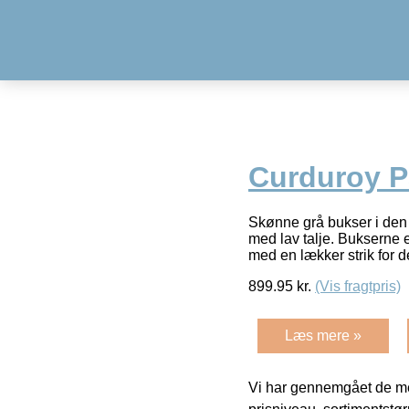
Curduroy P
Skønne grå bukser i den 
med lav talje. Bukserne 
med en lækker strik for d
899.95
kr.
(Vis fragtpris)
Læs mere »
Vi har gennemgået de mes