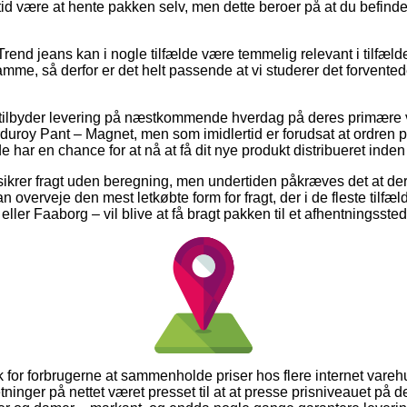
tid være at hente pakken selv, men dette beroer på at du befinde
rend jeans kan i nogle tilfælde være temmelig relevant i tilfæl
mme, så derfor er det helt passende at vi studerer det forvented
r tilbyder levering på næstkommende hverdag på deres primære
oy Pant – Magnet, men som imidlertid er forudsat at ordren pl
e har en chance for at nå at få dit nye produkt distribueret inden 
sikrer fragt uden beregning, men undertiden påkræves det at der 
 overveje den mest letkøbte form for fragt, der i de fleste til
ller Faaborg – vil blive at få bragt pakken til et afhentningssted
isk for forbrugerne at sammenholde priser hos flere internet vare
ger på nettet været presset til at at presse prisniveauet på de