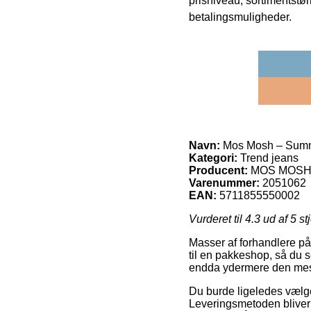
prisniveau, sortimentstø
betalingsmuligheder.
Navn:
Mos Mosh – Sumne
Kategori:
Trend jeans
Producent:
MOS MOS
Varenummer:
2051062
EAN:
5711855550002
Vurderet til
4.3
ud af 5 st
Masser af forhandlere på 
til en pakkeshop, så du s
endda ydermere den mes
Du burde ligeledes vælge 
Leveringsmetoden bliver 