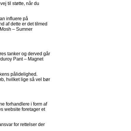
j til støtte, når du
an influere på
d af dette er det tilmed
os Mosh – Sumner
eres tanker og derved går
urduroy Pant – Magnet
kkens pålidelighed.
, hvilket lige så vel bør
ne forhandlere i form af
s website foretager et
nsvar for rettelser der