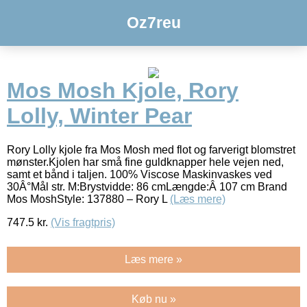
Oz7reu
Mos Mosh Kjole, Rory
Lolly, Winter Pear
Rory Lolly kjole fra Mos Mosh med flot og farverigt blomstret
mønster.Kjolen har små fine guldknapper hele vejen ned,
samt et bånd i taljen. 100% Viscose Maskinvaskes ved
30Â°Mål str. M:Brystvidde: 86 cmLængde:Â 107 cm Brand
Mos MoshStyle: 137880 – Rory L
(Læs mere)
747.5
kr.
(Vis fragtpris)
Læs mere »
Køb nu »