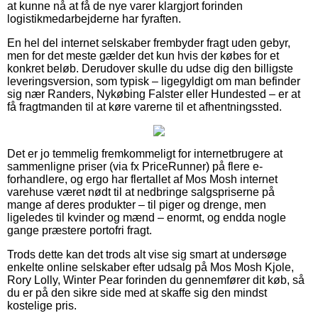
at kunne nå at få de nye varer klargjort forinden
logistikmedarbejderne har fyraften.
En hel del internet selskaber frembyder fragt uden gebyr,
men for det meste gælder det kun hvis der købes for et
konkret beløb. Derudover skulle du udse dig den billigste
leveringsversion, som typisk – ligegyldigt om man befinder
sig nær Randers, Nykøbing Falster eller Hundested – er at
få fragtmanden til at køre varerne til et afhentningssted.
Det er jo temmelig fremkommeligt for internetbrugere at
sammenligne priser (via fx PriceRunner) på flere e-
forhandlere, og ergo har flertallet af Mos Mosh internet
varehuse været nødt til at nedbringe salgspriserne på
mange af deres produkter – til piger og drenge, men
ligeledes til kvinder og mænd – enormt, og endda nogle
gange præstere portofri fragt.
Trods dette kan det trods alt vise sig smart at undersøge
enkelte online selskaber efter udsalg på Mos Mosh Kjole,
Rory Lolly, Winter Pear forinden du gennemfører dit køb, så
du er på den sikre side med at skaffe sig den mindst
kostelige pris.