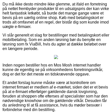
Du må ikke desto mindre ikke glemme, at ifald en forretning
på nettet frembyder produkter til en udsalgspris der kan virke
helt fantastisk letkøbt, så burde det mange gange være et
bevis på en uærlig online shop. Køb med betalingskort er
trods alt omfavnet af en regel, der bistår dig som kunde imod
uægte e-firmaer.
Vi slår generelt et slag for bestillinger med betalingskort eller
mobilbetaling. Som en anden løsning bør du benytte en
løsning som fx ViaBill, hvis du agter at dække beløbet over
en længere periode.
Inden nogen bestiller hos en Mos Mosh internet handler
kunne de egentlig se på virksomhedens forretningsvilkår,
dog er det for det meste en tidskrævende opgave.
Et andet forslag kunne måske være at kontrollere om
internet firmaet er medlem af e-mærket, siden det er et bevis
på at e-firmaet efterfølger gældende dansk lovgivning,
foruden at shoppen ofte efterses af specialister som har den
nødvendige knowhow om de gældende vilkår. Desuden får
du anledning til at få assistance, hvis du møder besvær i
forbindelse med din bestilling.