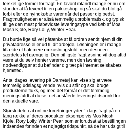
forskellige former for fragt. En favorit iblandt mange er nu om
stunder at få leveret til en pakkeshop, og så skal du blot gå
forbi efter de nyindkøbte varer når det passer dig bedst.
Fragtmuligheden er altså temmelig uproblematisk, og typisk
tillige den mest prisbevidste leveringstype ved køb af Mos
Mosh Kjole, Rory Lolly, Winter Pear.
Du burde lige så vel påtænke at få ordren sendt hjem til din
privatadresse eller ud til dit arbejde. Løsningen er i mange
tilfælde et hak mere omkostningsfuld, men desuden
særdeles let gængelig. Den billigste fragtløsning vil dog altid
være at du selv henter varerne, men den løsning
nødvendiggør at du befinder dig tæt på internet selskabets
hjemsted.
Antal dages levering på Dametøj kan vise sig at være
temmelig udslagsgivende hvis du står og skal bruge
produkterne fluks, og med det formål er det temmelig
meningsfuldt at du ser det anslåede leveringstidspunkt for
den aktuelle vare.
Størstedelen af online forretninger yder 1 dags fragt på en
lang række af deres produkter, eksempelvis Mos Mosh
Kjole, Rory Lolly, Winter Pear, som er forudsat at bestillingen
indsendes forinden et nøjagtigt tidspunkt, så de har udsigt til