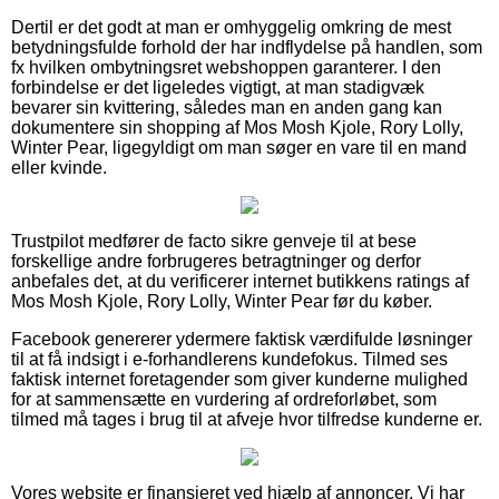
Dertil er det godt at man er omhyggelig omkring de mest
betydningsfulde forhold der har indflydelse på handlen, som
fx hvilken ombytningsret webshoppen garanterer. I den
forbindelse er det ligeledes vigtigt, at man stadigvæk
bevarer sin kvittering, således man en anden gang kan
dokumentere sin shopping af Mos Mosh Kjole, Rory Lolly,
Winter Pear, ligegyldigt om man søger en vare til en mand
eller kvinde.
Trustpilot medfører de facto sikre genveje til at bese
forskellige andre forbrugeres betragtninger og derfor
anbefales det, at du verificerer internet butikkens ratings af
Mos Mosh Kjole, Rory Lolly, Winter Pear før du køber.
Facebook genererer ydermere faktisk værdifulde løsninger
til at få indsigt i e-forhandlerens kundefokus. Tilmed ses
faktisk internet foretagender som giver kunderne mulighed
for at sammensætte en vurdering af ordreforløbet, som
tilmed må tages i brug til at afveje hvor tilfredse kunderne er.
Vores website er finansieret ved hjælp af annoncer. Vi har