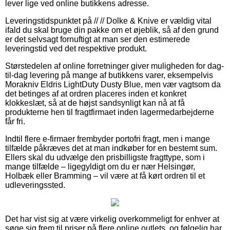
lever lige ved online butikkens adresse.
Leveringstidspunktet på // // Dolke & Knive er vældig vital
ifald du skal bruge din pakke om et øjeblik, så af den grund
er det selvsagt fornuftigt at man ser den estimerede
leveringstid ved det respektive produkt.
Størstedelen af online forretninger giver muligheden for dag-
til-dag levering på mange af butikkens varer, eksempelvis
Morakniv Eldris LightDuty Dusty Blue, men vær vagtsom da
det betinges af at ordren placeres inden et konkret
klokkeslæt, så at de højst sandsynligt kan nå at få
produkterne hen til fragtfirmaet inden lagermedarbejderne
får fri.
Indtil flere e-firmaer frembyder portofri fragt, men i mange
tilfælde påkræves det at man indkøber for en bestemt sum.
Ellers skal du udvælge den prisbilligste fragttype, som i
mange tilfælde – ligegyldigt om du er nær Helsingør,
Holbæk eller Bramming – vil være at få kørt ordren til et
udleveringssted.
Det har vist sig at være virkelig overkommeligt for enhver at
søge sig frem til priser på flere online outlets, og følgelig har