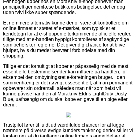
Før nogen køber hos en MoraKniv e-shop behøver man
principielt gennemlæse butikkens betingelser, det er dog
uden tvivl ikke super spændende.
Et nemmere alternativ kunne derfor være at kontrollere om
online firmaet er støttet af e-mærket, som typisk er et
kendetegn for at e-shoppen efterkommer de officielle regler,
tillige med at e-handlen hyppigt kontrolleres af sagkyndige
som behersker reglerne. Det giver dig chance for at blive
hjulpet, hvis du møder besvær i forbindelse med din
shopping.
Tillige er det fornuftigt at køber er påpasselig med de mest
essentielle bestemmelser der kan influere på handlen, for
eksempel den ombytningsret e-forretningen bruger. I den
sammenhæng er det i øvrigt essesentielt, at man permanent
opbevarer sin ordremail, således man når som helst vil
kunne påvise handlen af Morakniv Eldris LightDuty Dusty
Blue, uafhængig om du skal købe en gave til en pige eller
dreng.
Trustpilot fører til fuldt ud værdifulde chancer for at kigge
nærmere på diverse øvrige kunders tanker og derfor stiller vi
forslag om, at du iagttager online firmaets anmeldelser af