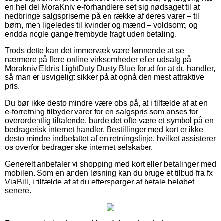
en hel del MoraKniv e-forhandlere set sig nødsaget til at
nedbringe salgspriserne på en række af deres varer – til
børn, men ligeledes til kvinder og mænd – voldsomt, og
endda nogle gange frembyde fragt uden betaling.
Trods dette kan det immervæk være lønnende at se
nærmere på flere online virksomheder efter udsalg på
Morakniv Eldris LightDuty Dusty Blue forud for at du handler,
så man er usvigeligt sikker på at opnå den mest attraktive
pris.
Du bør ikke desto mindre være obs på, at i tilfælde af at en
e-forretning tilbyder varer for en salgspris som anses for
overordentlig tiltalende, burde det ofte være et symbol på en
bedragerisk internet handler. Bestillinger med kort er ikke
desto mindre indbefattet af en retningslinje, hvilket assisterer
os overfor bedrageriske internet selskaber.
Generelt anbefaler vi shopping med kort eller betalinger med
mobilen. Som en anden løsning kan du bruge et tilbud fra fx
ViaBill, i tilfælde af at du efterspørger at betale beløbet
senere.