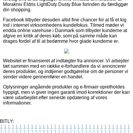
Morakniv Eldris LightDuty Dusty Blue forinden du færdiggør
din shopping.
Facebook tilbyder desuden altid fine chancer for at få et kig
ind i internet virksomhedens kundefokus. Tilmed møder vi
endda online varehuse i Danmark som tilbyder kunderne at
afgive en kritik af deres køb, som på samme måde kan
drages fordel af til at bedømme hvor glade kunderne er.
Websitet er finansieret af indtægter fra annoncer. Vi arbejder
tæt sammen med en række e-forhandlere da vi annoncerer
deres produkter, og indtjener godtgørelse om de personer vi
sender videre gennemfører en handel.
Oplysninger angående produkter og e-firmaer opretholdes
hyppigt, men vi giver ingen garanti imod korrektioner der kan
være udarbejdet efter seneste opdatering af vores
informationer.
BITLY:
1
1
1
1
1
1
1
1
1
1
1
1
1
1
1
1
1
1
1
1
1
1
1
1
1
1
1
1
1
1
1
1
1
1
1
1
1
1
1
1
1
1
1
1
1
1
1
1
1
1
1
1
1
1
1
1
1
1
1
1
1
1
1
1
1
1
1
1