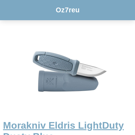
Oz7reu
Morakniv Eldris LightDuty