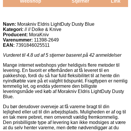
Webshop
Stjerner
Link
Navn:
Morakniv Eldris LightDuty Dusty Blue
Kategori:
// // Dolke & Knive
Producent:
MoraKniv
Varenummer:
11398-2649
EAN:
7391846025511
Vurderet til
4.8
ud af 5 stjerner baseret på
42
anmeldelser
Mange internet webshops yder heldigvis flere metoder til
levering. En favorit er efterhånden at få leveret til en
pakkeshop, fordi du så har fuld fleksibilitet til at hente din
nyindkøbte vare på et valgfrit tidspunkt. Fragttypen er nemlig
temmelig let, og endda ydermere den billigste
leveringsmåde ved køb af Morakniv Eldris LightDuty Dusty
Blue.
Du bør derudover overveje at få varerne bragt til din
lejlighed eller ud til din arbejdsplads. Muligheden er af og til
en tak mere pebret, men omvendt vældig fremkommelig.
Den prisbilligste type af levering kan ikke modsiges at være
at du selv henter varerne, men dette nødvendiggør at du